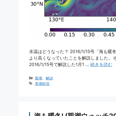
水温はどうなった？ 2016/1/15号「海も
より高くなっていたことを解説しました。そ
2016/1/15号で解説した1月1 …
続きを読む
カ
親潮
、
解説
テ
タ
黒潮続流
ゴ
グ
リ
ー
海も暖冬! (親潮ウォッチ201