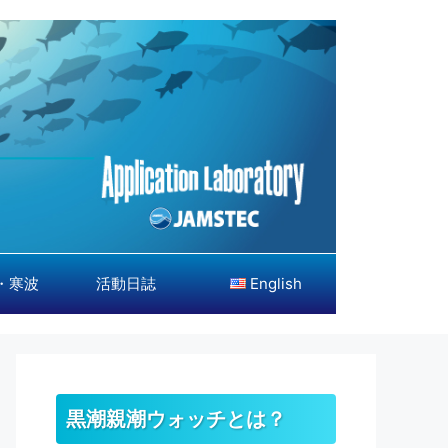
・寒波
活動日誌
English
黒潮親潮ウォッチとは？