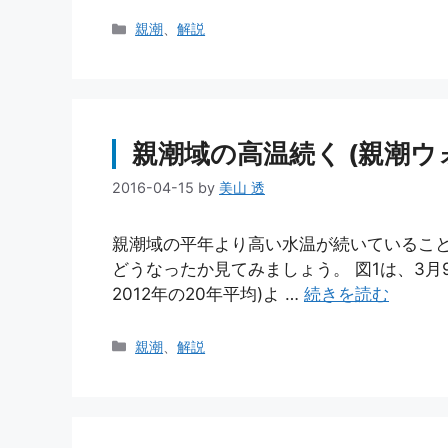
カ
親潮
、
解説
テ
ゴ
リ
ー
親潮域の高温続く (親潮ウォッ
2016-04-15
by
美山 透
親潮域の平年より高い水温が続いていることを
どうなったか見てみましょう。 図1は、3月9
2012年の20年平均)よ …
続きを読む
カ
親潮
、
解説
テ
ゴ
リ
ー