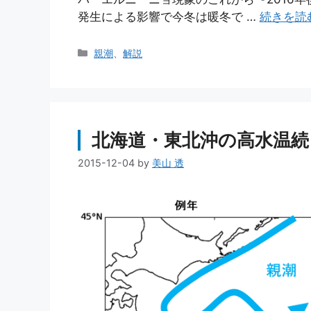
発生による影響で今冬は暖冬で …
続きを読
カ
親潮
、
解説
テ
ゴ
リ
ー
北海道・東北沖の高水温続く(
2015-12-04
by
美山 透