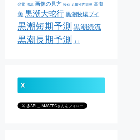
画像の見方
高潮
発電
漂流
軽石
近慣性内部波
黒潮大蛇行
魚
黒潮牧場ブイ
黒潮短期予測
黒潮続流
黒潮長期予測
ｊｊ
X