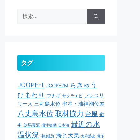
検
索:
タグ
ちきゅう
JCOPE-T
JCOPE2M
ひまわり
ウナギ
プレスリ
サクラエビ
串本・浦神潮位差
三宅島水位
リース
取材協力
八丈島水位
台風
宿
最近の水
毛
対馬暖流
慣性振動
日本海
温状況
海と天気
海洋
津軽暖流
海洋熱波