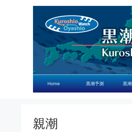
コ
ン
テ
ン
ツ
へ
ス
キ
ッ
プ
Home
黒潮予測
黒潮
親潮