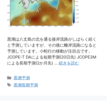
黒潮は八丈島の北を通る接岸流路がしばらく続く
と予測していますが、その後に離岸流路になると
予測しています。小蛇行の移動が注目点です。
JCOPE-T DAによる短期予測(20日先) JCOPE3M
による長期予測(2か月先) …
続きを読む
カ
黒潮予測
テ
タ
黒潮長期予測
ゴ
グ
リ
ー