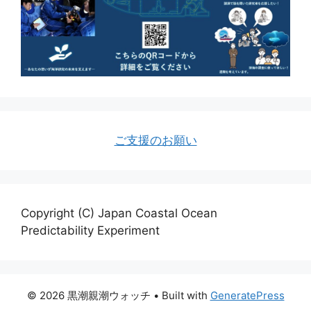
ご支援のお願い
Copyright (C) Japan Coastal Ocean
Predictability Experiment
© 2026 黒潮親潮ウォッチ
• Built with
GeneratePress