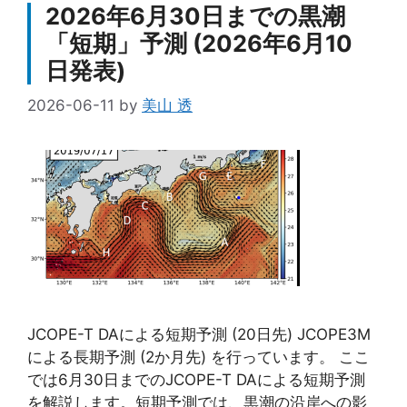
2026年6月30日までの黒潮
「短期」予測 (2026年6月10
日発表)
2026-06-11
by
美山 透
JCOPE-T DAによる短期予測 (20日先) JCOPE3M
による長期予測 (2か月先) を行っています。 ここ
では6月30日までのJCOPE-T DAによる短期予測
を解説します。短期予測では、黒潮の沿岸への影