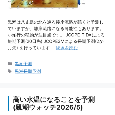
黒潮は八丈島の北を通る接岸流路が続くと予測し
ていますが、離岸流路になる可能性もあります。
小蛇行の移動が注目点です。 JCOPE-T DAによる
短期予測(20日先) JCOPE3Mによる長期予測(2か
月先) を行っています …
続きを読む
カ
黒潮予測
テ
タ
黒潮長期予測
ゴ
グ
リ
ー
高い水温になることを予測
(親潮ウォッチ2026/5)