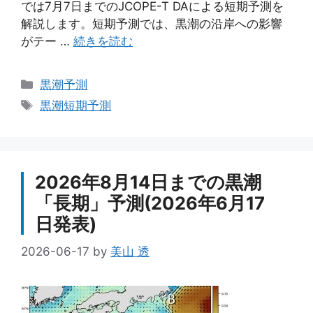
では7月7日までのJCOPE-T DAによる短期予測を
解説します。短期予測では、黒潮の沿岸への影響
がテー …
続きを読む
カ
黒潮予測
テ
タ
黒潮短期予測
ゴ
グ
リ
ー
2026年8月14日までの黒潮
「長期」予測(2026年6月17
日発表)
2026-06-17
by
美山 透