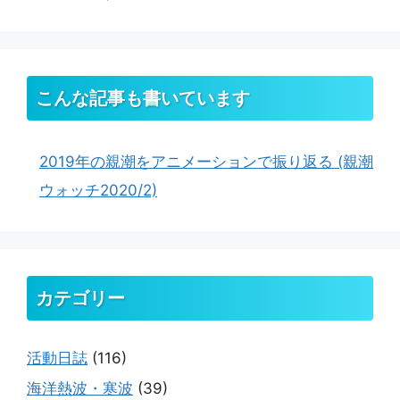
こんな記事も書いています
2019年の親潮をアニメーションで振り返る (親潮
ウォッチ2020/2)
カテゴリー
活動日誌
(116)
海洋熱波・寒波
(39)