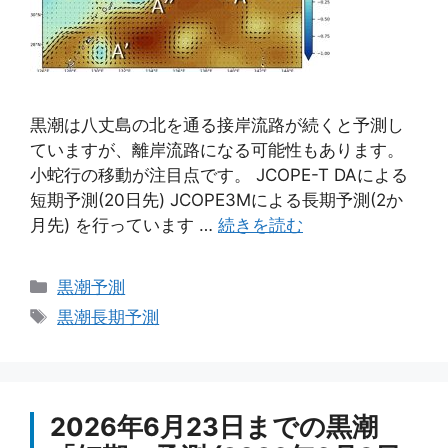
黒潮は八丈島の北を通る接岸流路が続くと予測し
ていますが、離岸流路になる可能性もあります。
小蛇行の移動が注目点です。 JCOPE-T DAによる
短期予測(20日先) JCOPE3Mによる長期予測(2か
月先) を行っています …
続きを読む
カ
黒潮予測
テ
タ
黒潮長期予測
ゴ
グ
リ
ー
2026年6月23日までの黒潮