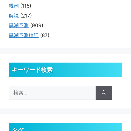
親潮
(115)
解説
(217)
黒潮予測
(909)
黒潮予測検証
(87)
キーワード検索
検
索:
タグ