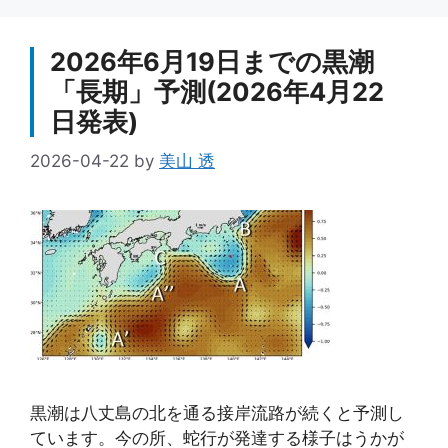
ー
2026年6月19日までの黒潮
「長期」予測(2026年4月22
日発表)
2026-04-22
by
美山 透
黒潮は八丈島の北を通る接岸流路が続くと予測し
ています。今の所、蛇行が発達する様子はうかが