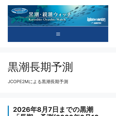
コ
ン
テ
ン
ツ
メ
へ
ス
キ
ニ
ッ
プ
黒潮長期予測
ュ
ー
JCOPE2Mによる黒潮長期予測
2026年8月7日までの黒潮