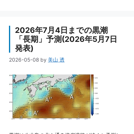
ゴ
グ
リ
ー
2026年7月4日までの黒潮
「長期」予測(2026年5月7日
発表)
2026-05-08
by
美山 透