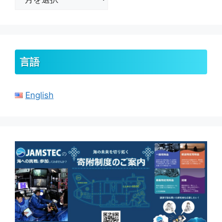
ー
カ
イ
ブ
言語
English