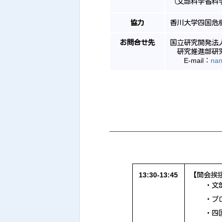
（文部科学省科
協力
香川大学四国危
お問合せ先
国立研究開発法
研究推進部研
E-mail：
nan
13:30-13:45
【開会挨
・文
・プ
・四