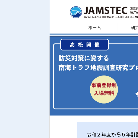
ホーム
研
令和２年度から５年計