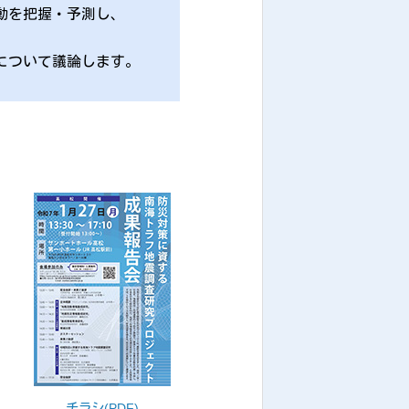
動を把握・予測し、
について議論します。
チラシ(PDF)