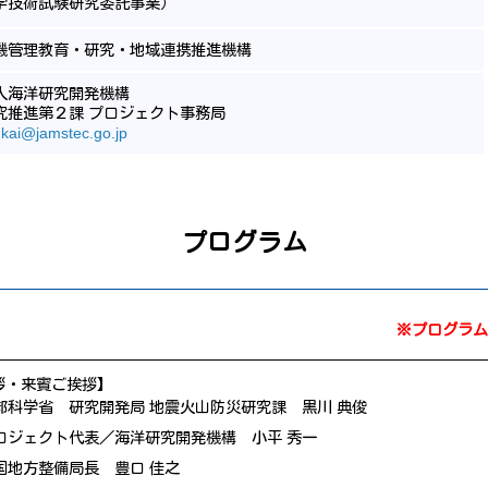
学技術試験研究委託事業）
機管理教育・研究・地域連携推進機構
人海洋研究開発機構
究推進第２課 プロジェクト事務局
kai@jamstec.go.jp
プログラム
※プログラム
拶・来賓ご挨拶】
部科学省 研究開発局 地震火山防災研究課 黒川 典俊
ロジェクト代表／海洋研究開発機構 小平 秀一
国地方整備局長 豊口 佳之