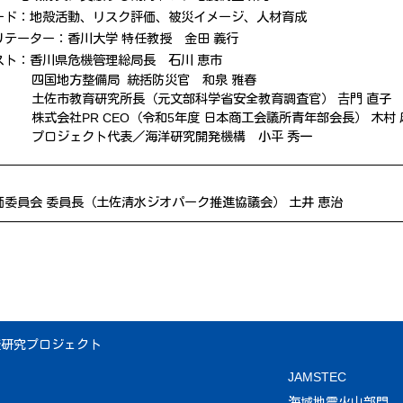
ード：地殻活動、リスク評価、被災イメージ、人材育成
リテーター：香川大学 特任教授 金田 義行
スト：香川県危機管理総局長 石川 恵市
四国地方整備局 統括防災官 和泉 雅春
土佐市教育研究所長（元文部科学省安全教育調査官） 𠮷門 直子
株式会社PR CEO（令和5年度 日本商工会議所青年部会長） 木村
プロジェクト代表／海洋研究開発機構 小平 秀一
価委員会 委員長（土佐清水ジオパーク推進協議会） 土井 恵治
査研究プロジェクト
JAMSTEC
海域地震火山部門