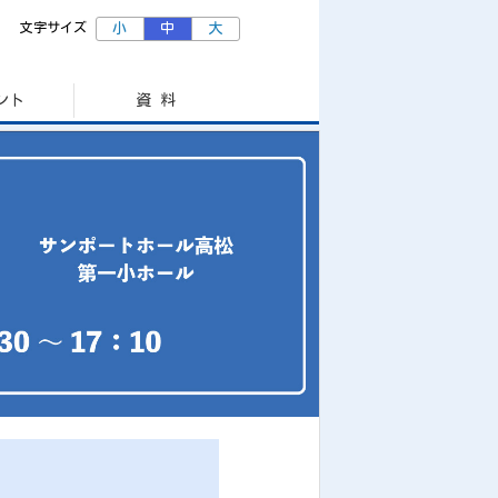
文字サイズ
小
中
大
ント
資 料