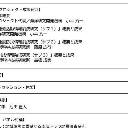
 プロジェクト成果紹介】
体概要
ロジェクト代表／海洋研究開発機構 小平 秀一
地殻活動情報創成研究（サブ１）」概要と成果
洋研究開発機構 小平 秀一
地震防災情報創成研究（サブ２）」概要と成果
災科学技術研究所 藤原 広行
創成情報発信研究（サブ３）」概要と成果
災科学技術研究所 高橋 成実
答】
ーセッション・休憩】
挨拶】
知事 池田 豊人
 パネル討論】
ル：地域防災に貢献する南海トラフ地震調査研究