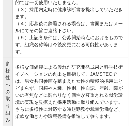
的では一切使用いたしません。
（３）採用内定時に健康診断書を提出していただき
ます。
（４）応募後に辞退される場合は、書面またはメー
ルにてその旨ご連絡下さい。
（５）上記各条件は、公募開始時点におけるもので
す。組織名称等は今後変更になる可能性がありま
す。
多
多様な価値観による優れた研究開発成果と科学技術
様
イノベーションの創出を目指して、JAMSTECで
性
は、男女共同参画を踏まえた女性の積極的採用にと
へ
どまらず、国籍や人種、性別、性自認、年齢、障が
の
いの有無などに関わりなく個性が尊重される就労環
取
境の実現を見据えた採用活動に取り組んでいます。
り
さらに多様性に対応する時短勤務や裁量労働など、
組
柔軟な働き方や環境整備を推進して参ります。
み