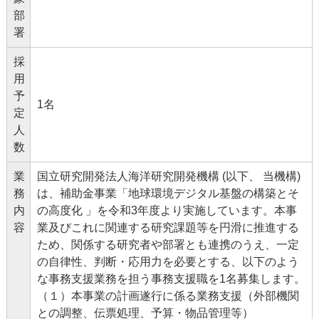
部
署
採
用
予
1名
定
人
数
業
国立研究開発法人海洋研究開発機構 (以下、 当機構)
務
は、補助金事業「地球環境デジタル基盤の構築とそ
内
の高度化 」を令和3年度より実施しています。本事
容
業及びこれに関連する研究課題等を円滑に推進する
ため、関係する研究者や部署とも連携のうえ、一定
の自律性、判断・応用力を必要とする、以下のよう
な事務支援業務を担う事務支援職を1名募集します。
（１）本事業の計画遂行に係る業務支援（外部機関
との調整、伝票処理、予算・物品管理等）