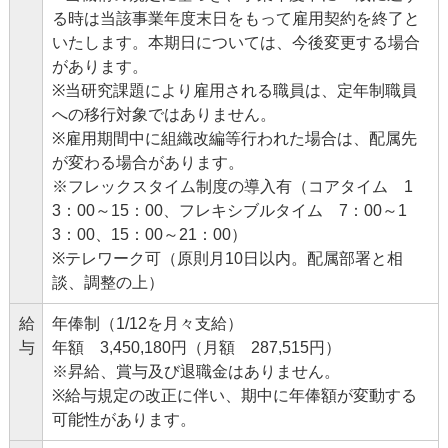
る時は当該事業年度末日をもって雇用契約を終了と
いたします。本期日については、今後変更する場合
があります。
※当研究課題により雇用される職員は、定年制職員
への移行対象ではありません。
※雇用期間中に組織改編等行われた場合は、配属先
が変わる場合があります。
※フレックスタイム制度の導入有（コアタイム 1
3：00～15：00、フレキシブルタイム 7：00～1
3：00、15：00～21：00）
※テレワーク可（原則月10日以内。配属部署と相
談、調整の上）
給
年俸制（1/12を月々支給）
与
年額 3,450,180円（月額 287,515円）
※昇給、賞与及び退職金はありません。
※給与規定の改正に伴い、期中に年俸額が変動する
可能性があります。