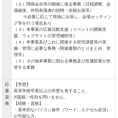
（２）関係会合等の開催に係る事務（日程調整、会
場確保、外部有識者の招聘・依頼出張等）
※必要に応じて現地に出張し、会場セッティン
グ等を行う場合あり
（３）本事業の広報活動支援（イベントの開催支
援、ウェブサイトの管理補助等）
（４）本事業及びこれに関連する研究課題等の実
施・管理に必要な事務（関連書類のとりまとめ、管
理等）
（５）その他本事業に関わる事務及び所属部署が所
管する業務
応
【学歴】
募
高等学校卒業以上の学歴を有すること。
資
※国籍・性別を問いません。
格
【経験・資格】
・基本的なパソコン操作（ワード、エクセル必須）
が可能な方。