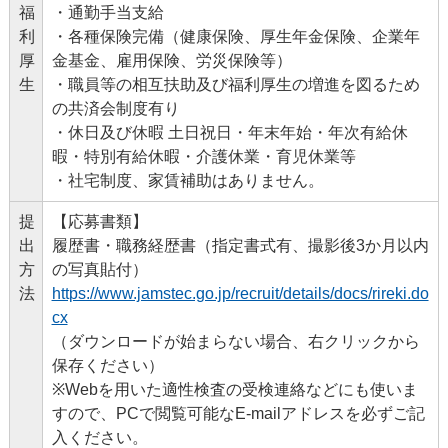
福
・通勤手当支給
利
・各種保険完備（健康保険、厚生年金保険、企業年
厚
金基金、雇用保険、労災保険等）
生
・職員等の相互扶助及び福利厚生の増進を図るため
の共済会制度有り
・休日及び休暇 土日祝日・年末年始・年次有給休
暇・特別有給休暇・介護休業・育児休業等
・社宅制度、家賃補助はありません。
提
【応募書類】
出
履歴書・職務経歴書（指定書式有、撮影後3か月以内
方
の写真貼付）
法
https://www.jamstec.go.jp/recruit/details/docs/rireki.do
cx
（ダウンロードが始まらない場合、右クリックから
保存ください）
※Webを用いた適性検査の受検連絡などにも使いま
すので、PCで閲覧可能なE-mailアドレスを必ずご記
入ください。