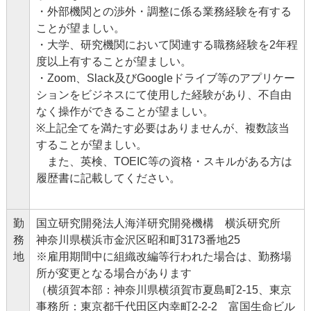
・外部機関との渉外・調整に係る業務経験を有する
ことが望ましい。
・大学、研究機関において関連する職務経験を2年程
度以上有することが望ましい。
・Zoom、Slack及びGoogleドライブ等のアプリケー
ションをビジネスにて使用した経験があり、不自由
なく操作ができることが望ましい。
※上記全てを満たす必要はありませんが、複数該当
することが望ましい。
また、英検、TOEIC等の資格・スキルがある方は
履歴書に記載してください。
勤
国立研究開発法人海洋研究開発機構 横浜研究所
務
神奈川県横浜市金沢区昭和町3173番地25
地
※雇用期間中に組織改編等行われた場合は、勤務場
所が変更となる場合があります
（横須賀本部：神奈川県横須賀市夏島町2-15、東京
事務所：東京都千代田区内幸町2-2-2 富国生命ビル