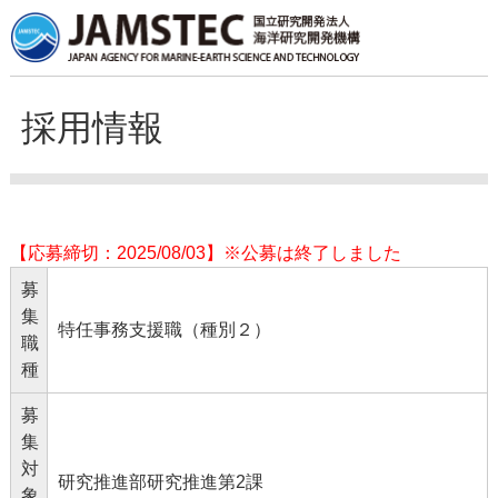
採用情報
【応募締切：2025/08/03】※公募は終了しました
募
集
特任事務支援職（種別２）
職
種
募
集
対
研究推進部研究推進第2課
象