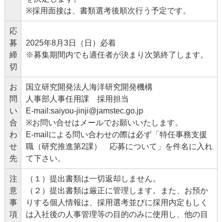
※採用面接は、書類選考後順次行う予定です。
応
募
2025年8月3日（日）必着
締
※募集期間内でも適任者が決まり次第終了します。
切
お
国立研究開発法人海洋研究開発機構
問
人事部人事任用課 採用担当
い
E-mail:saiyou-jinji@jamstec.go.jp
合
※お問い合せはメールでお願いいたします。
わ
E-mailによる問い合わせの際は必ず「特任事務支援
せ
職（研究推進第2課） 応募について」を件名に入れ
先
て下さい。
注
（１）提出書類は一切返却しません。
意
（２）提出書類は厳正に管理します。また、お預か
事
りする個人情報は、採用選考並びに採用内定もしく
項
は入社後の人事管理等の目的のみに使用し、他の目