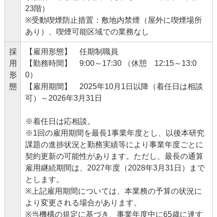
23階）
※受動喫煙防止措置：敷地内禁煙（屋外に喫煙場所
あり）、喫煙可能区域での業務なし
採
【雇用形態】 任期制職員
用
【勤務時間】 9:00～17:30 （休憩 12:15～13:0
形
0）
態
【雇用期間】 2025年10月1日以降（着任日は相談
可）～2026年3月31日
※着任日は応相談。
※1回の雇用期間を最長1事業年度とし、以後本研究
課題の進捗状況と勤務実績等により事業年度ごとに
契約更新の可能性があります。ただし、最長の通算
雇用継続期間は、2027年度（2028年3月31日）まで
とします。
※上記雇用期間については、本業務の予算の状況に
より変更される場合があります。
※当機構の規定に基づき、事業年度中に65歳に達す