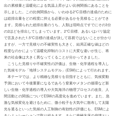
出の累積量と温暖化による気温上昇がよい比例関係にあることを
示しました。この比例関係から、いわゆる2℃目標の達成のために
は総排出量をどの程度に抑える必要があるかを見積ることができ
ます。見積られた総排出量のうち、人類は現時点ですでにその3分
の2ほどを排出してしまっています。2℃目標、あるいはパリ協定
で言及された1.5℃目標の達成が決して容易ではないことが分かり
ますが、一方で見積りの不確実性も大きく、結局正確な値はどの
程度なのかによって温暖化抑制のコストに大変な違いが生じ、将
来の社会像は大きく異なってくることが分かってきました。
こうした見積りや不確実性の評価は、生物・化学過程を導入し
た気候モデル「地球システムモデル」(ESM)によって行われます。
本テーマでは、より精緻な見積りを目指すとともに、気候変動
予測において今後重要になるであろう窒素やメタンの循環など新
しい生物・化学過程の導入や大気海洋の物理プロセスの改良、人
間活動との関係についてESMの高度化を進めています。また、急
激な気候変化を避けるために、微小粒子を大気中に散布して太陽
光を遮るといった気候の人工制御の有効性の評価にも、ESMによ
るシミュレーションで取り組みます。さらに南極氷床の崩壊とい