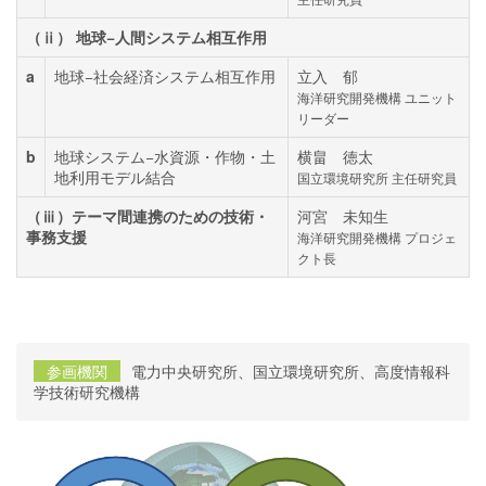
（ⅱ） 地球−人間システム相互作用
a
地球−社会経済システム相互作用
立入 郁
海洋研究開発機構 ユニット
リーダー
b
地球システム−水資源・作物・土
横畠 徳太
地利用モデル結合
国立環境研究所 主任研究員
（ⅲ）テーマ間連携のための技術・
河宮 未知生
事務支援
海洋研究開発機構 プロジェ
クト長
参画機関
電力中央研究所、国立環境研究所、高度情報科
学技術研究機構