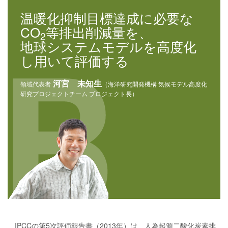
温暖化抑制目標達成に必要な
CO
等排出削減量を、
2
地球システムモデルを高度化
し用いて評価する
河宮 未知生
領域代表者
（海洋研究開発機構 気候モデル高度化
研究プロジェクトチーム プロジェクト長）
IPCCの第5次評価報告書（2013年）は、人為起源二酸化炭素排