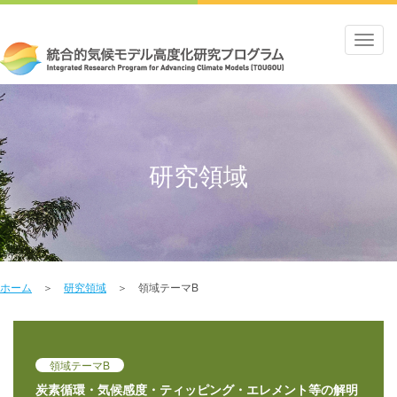
Toggl
navig
研究領域
ホーム
＞
研究領域
＞ 領域テーマB
領域テーマB
炭素循環・気候感度・ティッピング・エレメント等の解明