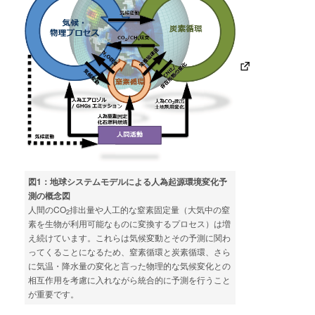
図1：地球システムモデルによる人為起源環境変化予
測の概念図
人間のCO
排出量や人工的な窒素固定量（大気中の窒
2
素を生物が利用可能なものに変換するプロセス）は増
え続けています。これらは気候変動とその予測に関わ
ってくることになるため、窒素循環と炭素循環、さら
に気温・降水量の変化と言った物理的な気候変化との
相互作用を考慮に入れながら統合的に予測を行うこと
が重要です。