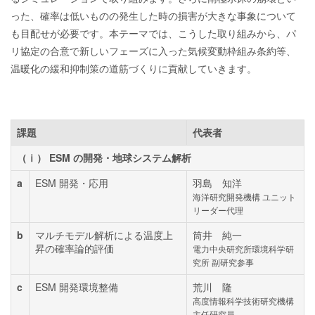
った、確率は低いものの発生した時の損害が大きな事象について
も目配せが必要です。本テーマでは、こうした取り組みから、パ
リ協定の合意で新しいフェーズに入った気候変動枠組み条約等、
温暖化の緩和抑制策の道筋づくりに貢献していきます。
課題
代表者
（ⅰ） ESM の開発・地球システム解析
a
ESM 開発・応用
羽島 知洋
海洋研究開発機構 ユニット
リーダー代理
b
マルチモデル解析による温度上
筒井 純一
昇の確率論的評価
電力中央研究所環境科学研
究所 副研究参事
c
ESM 開発環境整備
荒川 隆
高度情報科学技術研究機構
主任研究員