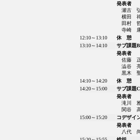
発表者
瀬古 弘
横田 祥
田村 哲
寺崎 康
12:10～13:10
休 憩
13:10～14:10
サブ課題
発表者
佐藤 正
澁谷 亮
黒木 聖
14:10～14:20
休 憩
14:20～15:00
サブ課題
発表者
滝川 雅
関谷 高
15:00～15:20
コデザイ
発表者
八代 尚
15:20～15:55
総括