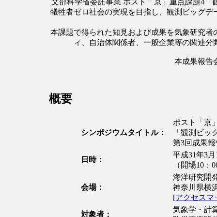
文部科学省委託事業 ポスト「京」重点課題4
犠牲者ゼロ社会の実現を目指し、観測ビッグデ
本課題で得られた知見および成果を気象研究者
ィ、自治体関係者、一般企業等の関連分
本成果報告
概要
ポスト「京
シンポジウムタイトル：
「観測ビッ
第3回成果報
平成31年3月
日時：
（開場10：0
海洋研究開発
会場：
神奈川県横浜
[アクセスマ
気象学・計
対象者：