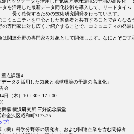
「観測ビッグデータを活用した気象と地球環境の予測の高度化」
ータを活用した最新データ同化技術を導入して、リードタイム
長く確保するための技術研究開発を行っています。
のコミュニティを中心とした関係者と共有することでさらなる
野の専門家に対し広くご紹介することで、コミュニティの発展
会は
関連分野の専門家を対象として開催
します。なにとぞご了
」重点課題4
グデータを活用した気象と地球環境の予測の高度化」
告会
14日（木）10：30～17：00
0）
機構 横浜研究所 三好記念講堂
市金沢区昭和町3173-25
ップ]
算（機）科学分野等の研究者、および関連企業を含む関係者