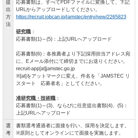
提
応募書類は、すべてPDFファイルに変換して、下記
出
URLからアップロードしてください。
方
https://recruit.jobcan.jp/jamstec/entry/new/2265823
法
研究職
：
応募書類(1)～(5)：上記URLへアップロード
応募書類(6)：各推薦者より下記採用担当アドレス宛
に、Eメール添付にて締切までにお送りください。
recruit-app[at]jamstec.go.jp
※[at]をアットマークに変え、件名を「JAMSTEC リ
スタート 応募者名」としてください。
准研究職・技術職
：
応募書類(1)～(3)、ならびに任意提出書類(4)、(5)：
上記URLへアップロード
選
書類選考通過者に面接を行い、採用を決定します。
考
※原則としてオンラインにて面接を実施します。