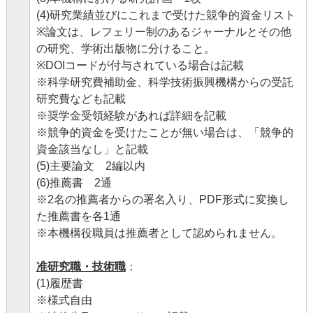
(4)研究業績並びにこれまで受けた競争的資金リスト
※論文は、レフェリー制のあるジャーナルとその他
の研究、学術出版物に分けること。
※DOIコードが付与されている場合は記載
※科学研究費補助金、科学技術振興機構からの受託
研究費なども記載
※奨学金受領経験があれば詳細を記載
※競争的資金を受けたことが無い場合は、「競争的
資金該当なし」と記載
(5)主要論文 2編以内
(6)推薦書 2通
※2名の推薦者からの署名入り、PDF形式に変換し
た推薦書を各1通
※本機構役職員は推薦者として認められません。
准研究職・技術職
：
(1)履歴書
※様式自由