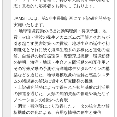
志す意欲的な応募者をお待ちしております。
JAMSTECは、第5期中長期計画にて下記研究開発を
実施いたします。
・ 地球環境変動の把握と動態理解・将来予測、地
震・火山・津波の発生メカニズムの理解とそれらが
引き起こす災害対策への貢献、地球生命の誕生や初
期進化とそれに続く海洋生態系の多様化と進化の理
解、自然界の物質循環像・資源形成機構・環境影響
の解明、海洋・地球・生命と人間活動の相互作用と
その将来変動の予測や海洋地球デジタルツインの構
築などを通じた、地球規模現象の理解と惑星システ
ムの諸課題の解決に資する研究開発の推進
・上記研究開発によって得られた知的基盤の利活用
の推進を通じた、人類の知的資産の創造や新たなイ
ノベーションの創出への貢献
・調査・観測等により取得したデータの統合及び解
析機能の強化による、有用な情報の創生と発信