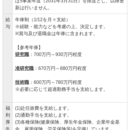
は5事業年度（2031年3月31日）を限度とし、以降更
新は行いません。
給
年俸制（1/12を月々支給）
与
※経験・能力などを考慮の上、決定します。
※賞与及び退職金は年俸に含まれます。
【参考年俸】
研究職
：700万円～930万円程度
准研究職
：670万円～880万円程度
技術職
：600万円～780万円程度
※必要に応じて超過勤務手当を支給します。
福
(1)赴任旅費を支給します。
利
(2)通勤手当を支給します。
厚
(3)各種保険(健康保険、厚生年金保険、企業年金基
生
金、雇用保険、労災保険等)を完備しています。