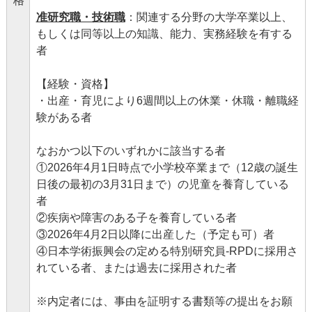
格
准研究職・技術職
：関連する分野の大学卒業以上、
もしくは同等以上の知識、能力、実務経験を有する
者
【経験・資格】
・出産・育児により6週間以上の休業・休職・離職経
験がある者
なおかつ以下のいずれかに該当する者
①2026年4月1日時点で小学校卒業まで（12歳の誕生
日後の最初の3月31日まで）の児童を養育している
者
②疾病や障害のある子を養育している者
③2026年4月2日以降に出産した（予定も可）者
④日本学術振興会の定める特別研究員-RPDに採用さ
れている者、または過去に採用された者
※内定者には、事由を証明する書類等の提出をお願