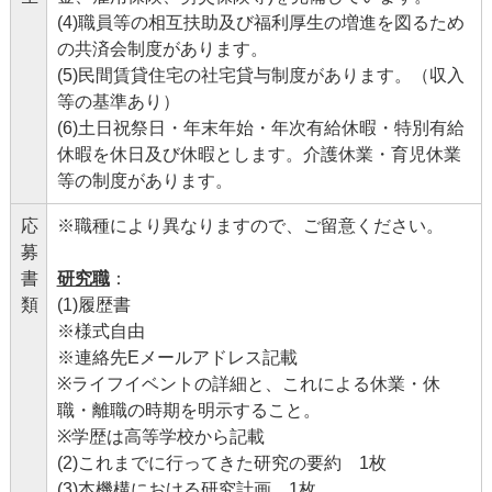
(4)職員等の相互扶助及び福利厚生の増進を図るため
の共済会制度があります。
(5)民間賃貸住宅の社宅貸与制度があります。（収入
等の基準あり）
(6)土日祝祭日・年末年始・年次有給休暇・特別有給
休暇を休日及び休暇とします。介護休業・育児休業
等の制度があります。
応
※職種により異なりますので、ご留意ください。
募
書
研究職
：
類
(1)履歴書
※様式自由
※連絡先Eメールアドレス記載
※ライフイベントの詳細と、これによる休業・休
職・離職の時期を明示すること。
※学歴は高等学校から記載
(2)これまでに行ってきた研究の要約 1枚
(3)本機構における研究計画 1枚