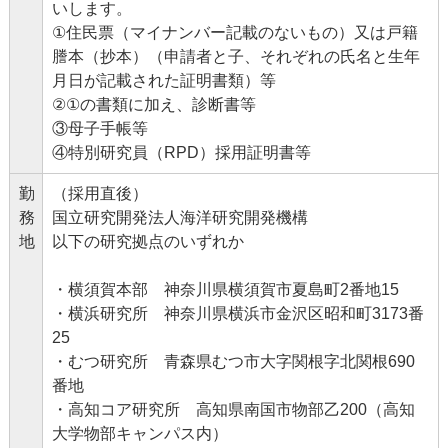
いします。
①住民票（マイナンバー記載のないもの）又は戸籍
謄本（抄本）（申請者と子、それぞれの氏名と生年
月日が記載された証明書類）等
②①の書類に加え、診断書等
③母子手帳等
④特別研究員（RPD）採用証明書等
勤
（採用直後）
務
国立研究開発法人海洋研究開発機構
地
以下の研究拠点のいずれか
・横須賀本部 神奈川県横須賀市夏島町2番地15
・横浜研究所 神奈川県横浜市金沢区昭和町3173番
25
・むつ研究所 青森県むつ市大字関根字北関根690
番地
・高知コア研究所 高知県南国市物部乙200（高知
大学物部キャンパス内）