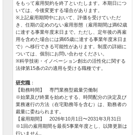
をもって雇用契約を終了といたします。本期日につ
いては、今後変更する場合があります。
※上記雇用期間中において、評価を受けていただ
き、任期の定めのない雇用形態（雇用期間は満62歳
に達する事業年度末日まで。ただし、定年後の再雇
用を含めた場合には満65歳に達する事業年度末日ま
で）へ移行できる可能性があります。制度の詳細に
ついては、個別にお問い合わせください。
※科学技術・イノベーション創出の活性化に関する
法律第15条の2の適用を受ける職種です。
研究職
：
【勤務時間】 専門業務型裁量労働制
※始業及び終業を始めとする、時間配分の決定及び
業務遂行の方法（在宅勤務等を含む）は、勤務者の
裁量に委ねられます。
【雇用期間】 2026年10月1日〜2031年3月31日
※1回の雇用期間を最長5事業年度とし、以降更新は
行いません。