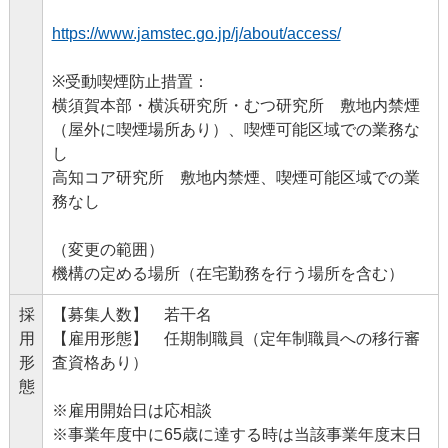
https://www.jamstec.go.jp/j/about/access/
※受動喫煙防止措置：
横須賀本部・横浜研究所・むつ研究所 敷地内禁煙
（屋外に喫煙場所あり）、喫煙可能区域での業務な
し
高知コア研究所 敷地内禁煙、喫煙可能区域での業
務なし
（変更の範囲）
機構の定める場所（在宅勤務を行う場所を含む）
採
【募集人数】 若干名
用
【雇用形態】 任期制職員（定年制職員への移行審
形
査資格あり）
態
※雇用開始日は応相談
※事業年度中に65歳に達する時は当該事業年度末日