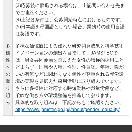
(3)応募後に辞退される場合は、上記問い合わせ先ま
でご連絡ください。
(4)上記各条件は、公募開始時点におけるものです。
(5)日本語を母国語としない場合、業務時の使用言語
は英語です。
多
多様な価値観による優れた研究開発成果と科学技術
様
イノベーションの創出を目指して、JAMSTECで
性
は、男女共同参画を踏まえた女性の積極的採用にと
へ
どまらず、国籍や人種、性別、性自認、年齢、障が
の
いの有無などに関わりなく個性が尊重される就労環
取
境の実現を見据えた採用活動に取り組んでいます。
り
さらに多様性に対応する時短勤務や裁量労働など、
組
柔軟な働き方や環境整備を推進して参ります。
み
具体的な取り組みは、下記からもご確認ください。
https://www.jamstec.go.jp/j/about/gender_equality/