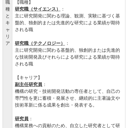
職
【職種】
種
研究職（サイエンス）
：
と
主に研究開発に関わる理論、観測、実験に基づく基
キ
盤的、独創的または先進的な研究による業績が期待
ャ
される職
リ
ア
研究職（テクノロジー）
：
主に研究開発に関わる基盤的、独創的または先進的
な技術開発及びそれらによる研究による業績が期待
される職
【キャリア】
副主任研究員
：
機構の研究・技術開発活動の専任者として、自己の
専門性を更に蓄積・発展させ、継続的に主著論文や
技術革新に係る成果を創出・発表する。
研究員
：
機構業務への貢献のため、自立した研究者として研