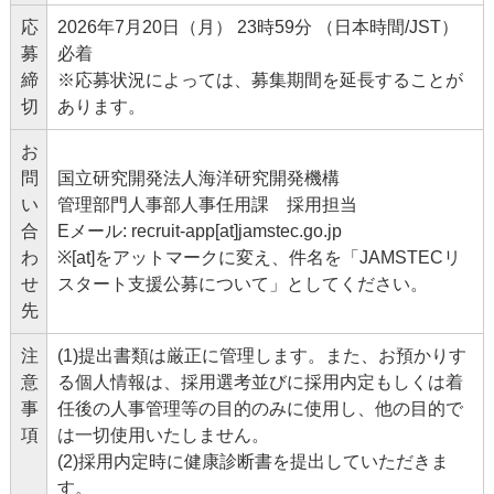
応
2026年7月20日（月） 23時59分 （日本時間/JST）
募
必着
締
※応募状況によっては、募集期間を延長することが
切
あります。
お
問
国立研究開発法人海洋研究開発機構
い
管理部門人事部人事任用課 採用担当
合
Eメール: recruit-app[at]jamstec.go.jp
わ
※[at]をアットマークに変え、件名を「JAMSTECリ
せ
スタート支援公募について」としてください。
先
注
(1)提出書類は厳正に管理します。また、お預かりす
意
る個人情報は、採用選考並びに採用内定もしくは着
事
任後の人事管理等の目的のみに使用し、他の目的で
項
は一切使用いたしません。
(2)採用内定時に健康診断書を提出していただきま
す。