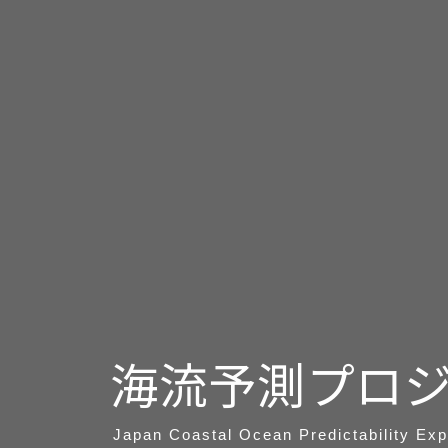
海流予測プロ
Japan Coastal Ocean Predictability Ex