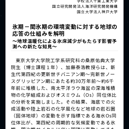
学校法人千葉工業大学
国立研究開発法人海洋研究開発機構
国立大学法人神戸大学
氷期－間氷期の環境変動に対する地球の
応答の仕組みを解明
～地球温暖化による氷床減少がもたらす影響予
測への新たな知見～
東京大学大学院工学系研究科の桑原佑典大学
院生（博士課程１年）、加藤泰浩教授らは、新
生代第四紀の更新世チバニアン期～完新世ノー
スグリッピアン期にあたる約30万年前〜約6千
年前に堆積した、南太平洋ラウ海盆の深海堆積
物の化学組成およびオスミウム（Os）同位体比
の分析を実施しました。その結果、海底での火
成活動や陸上岩石の化学風化など地球の岩石圏
（固体地球）の変動を示す指標である海水Os同
位体比が、第四紀の周期的な気候変動である氷