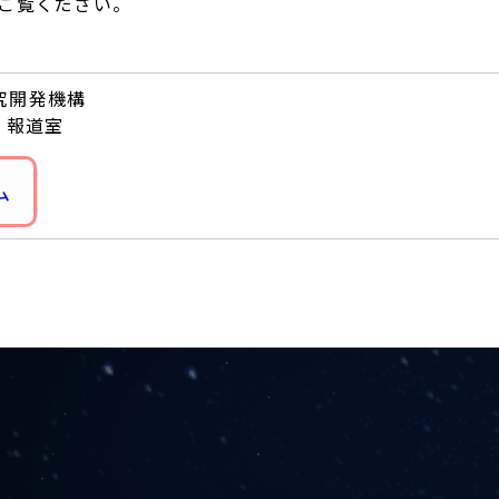
ご覧ください。
究開発機構
 報道室
ム