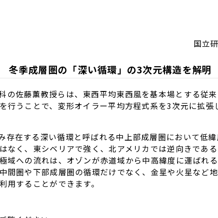
国立
冬季成層圏の「深い循環」の3次元構造を解明
科の佐藤薫教授らは、東西平均東西風を基本場とする従来
を行うことで、変形オイラー平均方程式系を3次元に拡張
み存在する深い循環と呼ばれる中上部成層圏において低緯
はなく、東シベリアで強く、北アメリカでは逆向きである
極域への流れは、オゾンが赤道域から中高緯度に運ばれる
中間圏や下部成層圏の循環だけでなく、金星や火星など地
利用することができます。