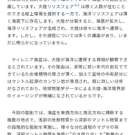
※3
画しています。大陸
リソスフェア
は厚く人類が住むこと
のできる陸上環境を提供する一方で、海洋リソスフェアは薄
く海底下に存在します。大陸が分裂すると、海底が拡大し、
海洋リソスフェアが生成され、大陸は徐々に海洋へ遷移し
ます。しかし、その過程については多くの議論があり、いま
だに明らかになっていません。
ティレニア海盆は、大陸が海洋に遷移する様相が観察でき
るとされています。その理由は、非常に若い年代の岩石でで
きているため堆積物の厚さが薄く、加えて盆地の中央部分に
はマントル起源のカンラン岩が発見され、既に詳しい分析
がなされており、地球物理学データによる大陸-海洋境界部
のイメージングが明確になされているからです。
今回の掘削では、海盆を東西方向と南北方向に横断する
複数の地点で、浅部の地殻物質から深部のマントル物質まで
の段階的な掘削を実施し、様々な分化過程のマグマの採
取、深部マントル物質を海底に“引き摺り出した”断層のイ