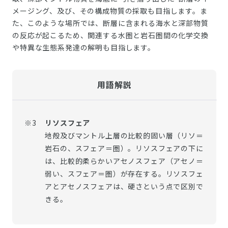
メージング、及び、その構成物質の採取も目指します。ま
た、このような場所では、断層に含まれる海水と深部物質
の反応が起こるため、関連する水圏と岩石圏間の化学交換
や特異な生態系発達の解明も目指します。
用語解説
※3
リソスフェア
地殻及びマントル上層の比較的固い層（リソ＝
岩石の、スフェア＝圏）。リソスフェアの下に
は、比較的柔らかいアセノスフェア（アセノ＝
弱い、スフェア＝圏）が存在する。リソスフェ
アとアセノスフェアは、硬さという点で区別で
きる。