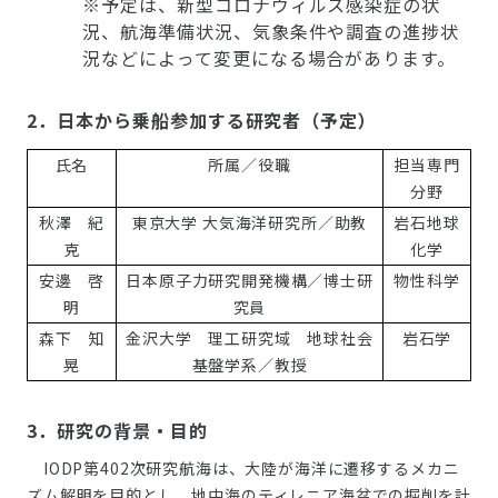
※予定は、新型コロナウィルス感染症の状
況、航海準備状況、気象条件や調査の進捗状
況などによって変更になる場合があります。
2．日本から乗船参加する研究者（予定）
氏名
所属／役職
担当専門
分野
秋澤 紀
東京大学 大気海洋研究所／助教
岩石地球
克
化学
安邊 啓
日本原子力研究開発機構／博士研
物性科学
明
究員
森下 知
金沢大学 理工研究域 地球社会
岩石学
晃
基盤学系／教授
3．研究の背景・目的
IODP第402次研究航海は、大陸が海洋に遷移するメカニ
ズム解明を目的とし、地中海のティレニア海盆での掘削を計