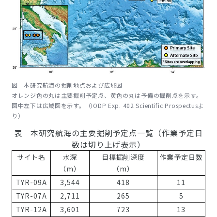
図 本研究航海の掘削地点および広域図
オレンジ色の丸は主要掘削予定点、黄色の丸は予備の掘削点を示す。
図中左下は広域図を示す。（IODP Exp. 402 Scientific Prospectusよ
り）
表 本研究航海の主要掘削予定点一覧（作業予定日
数は切り上げ表示）
サイト名
水深
目標掘削深度
作業予定日数
（m）
（m）
TYR-09A
3,544
418
11
TYR-07A
2,711
265
5
TYR-12A
3,601
723
13