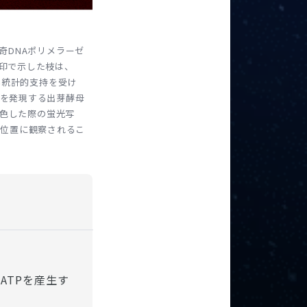
新奇DNAポリメラーゼ
矢印で示した枝は、
い統計的支持を受け
を発現する出芽酵母
染色した際の蛍光写
じ位置に観察されるこ
ATPを産生す