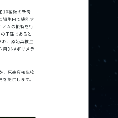
る10種類の新奇
と細胞内で機能す
アゲノムの複製を行
系の子孫であると
えられ、原始真核生
用DNAポリメラ
か、原始真核生物
見を提供します。