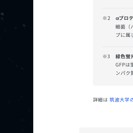
※2
プロ
α
細菌（
プに属
※3
緑色蛍光タ
GFP
ンパク
詳細は
筑波大学