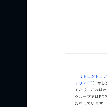
ミトコンドリ
※2
テリア
）から
ており、これは
α
グループではPO
製をしています。