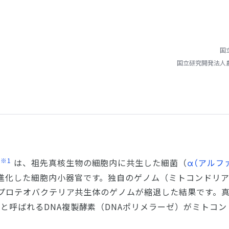
国
国立研究開発法人
※1
ア
は、祖先真核生物の細胞内に共生した細菌（
（アルフ
α
進化した細胞内小器官です。独自のゲノム（ミトコンドリ
プロテオバクテリア共生体のゲノムが縮退した結果です。
Pと呼ばれるDNA複製酵素（DNAポリメラーゼ）がミトコ