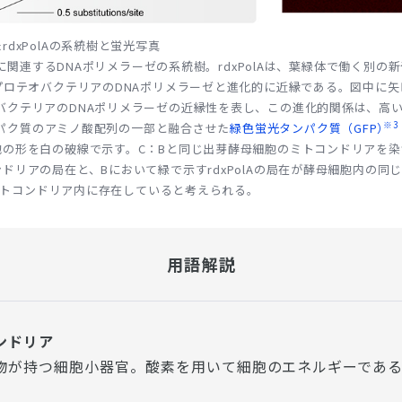
dxPolAの系統樹と蛍光写真
れに関連するDNAポリメラーゼの系統樹。rdxPolAは、葉緑体で働く別の
プロテオバクテリアのDNAポリメラーゼと進化的に近縁である。図中に
バクテリアのDNAポリメラーゼの近縁性を表し、この進化的関係は、高
※3
タンパク質のアミノ酸配列の一部と融合させた
緑色蛍光タンパク質（GFP）
胞の形を白の破線で示す。C：Bと同じ出芽酵母細胞のミトコンドリアを
ドリアの局在と、Bにおいて緑で示すrdxPolAの局在が酵母細胞内の同
Aはミトコンドリア内に存在していると考えられる。
用語解説
ンドリア
物が持つ細胞小器官。酸素を用いて細胞のエネルギーである