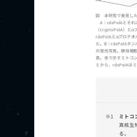
図 本研究で発見したr
A：rdxPolAとそ
（cryptoPolA）と
α
rdxPolAと
α
プロテオ
た。B：rdxPolA
の蛍光写真。酵母細
真。赤で示すミトコン
とから、rdxPol
※1
ミトコ
真核生
る。