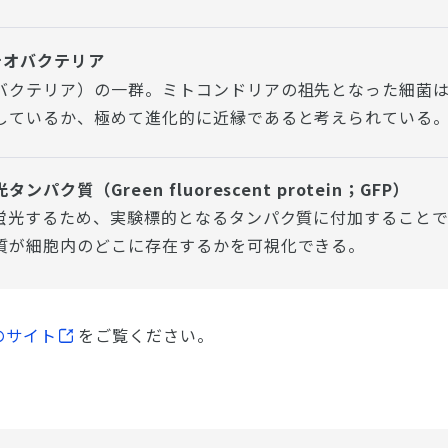
テオバクテリア
バクテリア）の一群。ミトコンドリアの祖先となった細菌
しているか、極めて進化的に近縁であると考えられている
ンパク質（Green fluorescent protein；GFP）
は蛍光するため、実験標的となるタンパク質に付加すること
質が細胞内のどこに存在するかを可視化できる。
のサイト
をご覧ください。