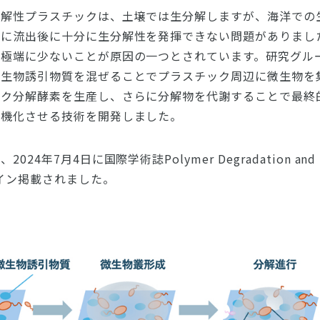
分解性プラスチックは、土壌では生分解しますが、海洋での
洋に流出後に十分に生分解性を発揮できない問題がありまし
が極端に少ないことが原因の一つとされています。研究グル
微生物誘引物質を混ぜることでプラスチック周辺に微生物を
ック分解酵素を生産し、さらに分解物を代謝することで最終
無機化させる技術を開発しました。
24年7月4日に国際学術誌Polymer Degradation and S
イン掲載されました。