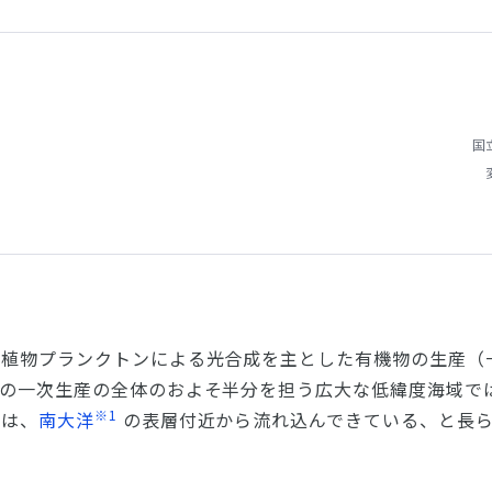
国
、植物プランクトンによる光合成を主とした有機物の生産（
海の一次生産の全体のおよそ半分を担う広大な低緯度海域で
※1
くは、
南大洋
の表層付近から流れ込んできている、と長