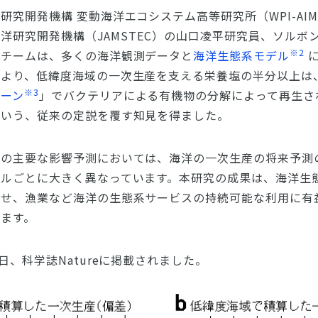
究開発機構 変動海洋エコシステム高等研究所（WPI-AIMEC）
授、海洋研究開発機構（JAMSTEC）の山口凌平研究員、ソル
※2
究チームは、多くの海洋観測データと
海洋生態系モデル
に
により、低緯度海域の一次生産を支える栄養塩の半分以上は
※3
ゾーン
」でバクテリアによる有機物の分解によって再生さ
という、従来の定説を覆す知見を得ました。
在の主要な影響予測においては、海洋の一次生産の将来予測
デルごとに大きく異なっています。本研究の成果は、海洋生
させ、漁業など海洋の生態系サービスの持続可能な利用に有
ます。
日、科学誌Natureに掲載されました。