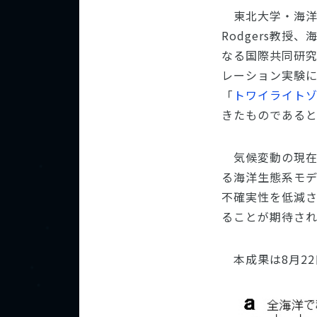
東北大学・海洋研
Rodgers教
なる国際共同研
レーション実験
「
トワイライト
きたものである
気候変動の現
る海洋生態系モ
不確実性を低減
ることが期待され
本成果は8月22