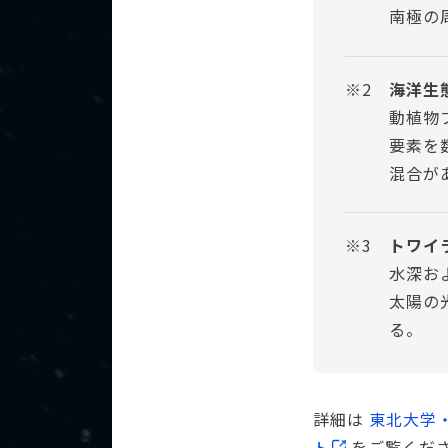
南極の
※2
海洋生
動植物
要素を
混合が
※3
トワイ
水深お
太陽の
る。
詳細は
東北大学・
ト
をご覧くだ