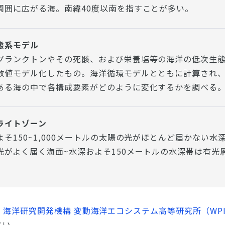
周囲に広がる海。南緯40度以南を指すことが多い。
態系モデル
プランクトンやその死骸、および栄養塩等の海洋の低次生
数値モデル化したもの。海洋循環モデルとともに計算され
ある海の中で各構成要素がどのように変化するかを調べる
ライトゾーン
よそ150~1,000メートルの太陽の光がほとんど届かない水
光がよく届く海面~水深およそ150メートルの水深帯は有光
海洋研究開発機構 変動海洋エコシステム高等研究所（WPI-
さい。