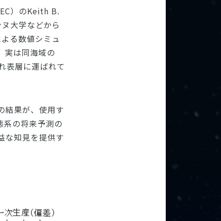
のKeith B.
ボンヌ大学などから
よる数値シミュ
、実は同海域の
れ表層に運ばれて
の結果が、使用す
態系の将来予測の
益な知見を提供す