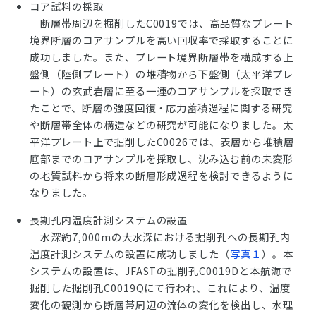
コア試料の採取
断層帯周辺を掘削したC0019では、高品質なプレート
境界断層のコアサンプルを高い回収率で採取することに
成功しました。また、プレート境界断層帯を構成する上
盤側（陸側プレート）の堆積物から下盤側（太平洋プレ
ート）の玄武岩層に至る一連のコアサンプルを採取でき
たことで、断層の強度回復・応力蓄積過程に関する研究
や断層帯全体の構造などの研究が可能になりました。太
平洋プレート上で掘削したC0026では、表層から堆積層
底部までのコアサンプルを採取し、沈み込む前の未変形
の地質試料から将来の断層形成過程を検討できるように
なりました。
長期孔内温度計測システムの設置
水深約7,000mの大水深における掘削孔への長期孔内
温度計測システムの設置に成功しました（
写真１
）。本
システムの設置は、JFASTの掘削孔C0019Dと本航海で
掘削した掘削孔C0019Qにて行われ、これにより、温度
変化の観測から断層帯周辺の流体の変化を検出し、水理