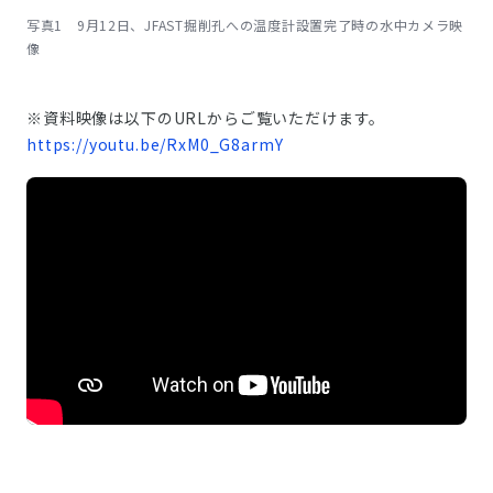
写真1 9月12日、JFAST掘削孔への温度計設置完了時の水中カメラ映
像
※資料映像は以下のURLからご覧いただけます。
https://youtu.be/RxM0_G8armY