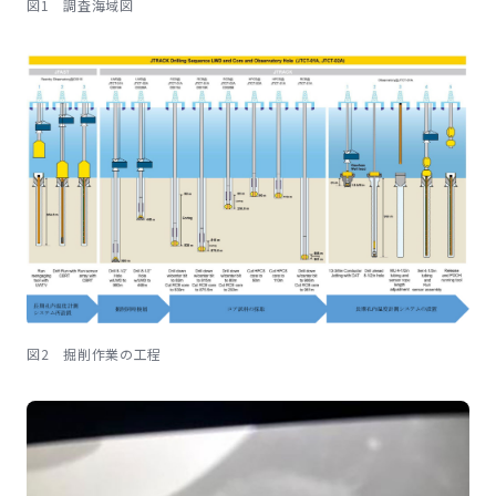
図1 調査海域図
図2 掘削作業の工程