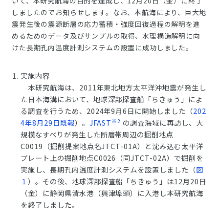
いて、本研究航海の目的を達成し、12月20日（金）に終了
しましたのでお知らせします。なお、本航海により、巨大地
震発生後の震源断層の応力蓄積・強度回復過程の解明を進
めるためのデータ及びサンプルの取得、水理構造解明に向
けた長期孔内温度計測システムの設置に成功しました。
実施内容
本研究航海は、2011年東北地方太平洋沖地震が発生し
た日本海溝において、地球深部探査船「ちきゅう」によ
る調査を行うため、2024年9月6日に開始しました（
202
※2
4年8月29日既報
）。
JFAST
の調査海域に再訪し、大
規模なすべりが発生した断層帯周辺の掘削地点
C0019（掘削提案地点名JTCT-01A）と沈み込む太平洋
プレート上の掘削地点C0026（同JTCT-02A）で掘削を
実施し、長期孔内温度計測システムを設置しました（
図
１
）。その後、地球深部探査船「ちきゅう」は12月20日
（金）に静岡県清水港（興津埠頭）に入港し本研究航海
を終了しました。