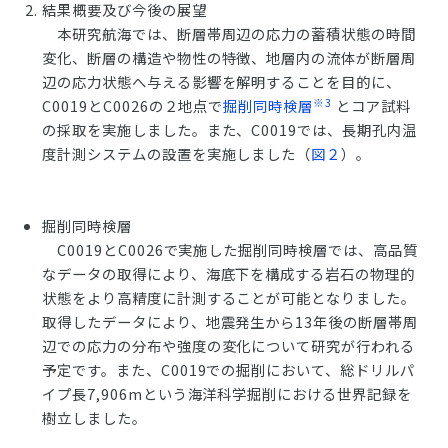
結果概要及び今後の展望
本研究航海では、断層帯周辺の応力の蓄積状態の時間
変化、断層の構造や物性の特徴、地層内の流体が断層周
辺の応力状態へ与える影響を解明することを目的に、
※3
C0019とC0026の２地点で
掘削同時検層
とコア試料
の採取を実施しました。また、C0019では、長期孔内温
度計測システムの設置を実施しました（
図２
）。
掘削同時検層
C0019とC0026で実施した掘削同時検層では、高品質
なデータの取得により、海底下を構成する岩石の物理的
状態をより高精度に計測することが可能となりました。
取得したデータにより、地震発生から13年後の断層帯周
辺での応力の分布や強度の変化について研究が行われる
予定です。また、C0019での掘削において、総ドリルパ
イプ長7,906mという海洋科学掘削における世界記録を
樹立しました。