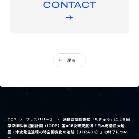
CONTACT
戻る
TOP
プレスリリース
地球深部探査船「ちきゅう」による国
際深海科学掘削計画（IODP）第405次研究航海「日本海溝巨大地
震・津波発生過程の時空間変化の追跡（JTRACK）」の終了につい
て