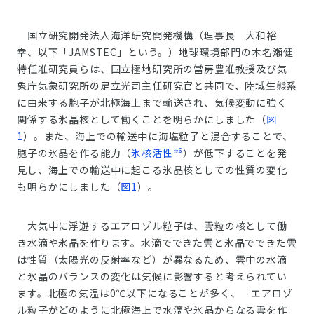
国立研究開発法人海洋研究開発機構（理事長 大和裕
幸、以下「JAMSTEC」という。）地球環境部門の木名瀬健
特任准研究員らは、国立極地研究所の當房豊准教授及び気
象庁気象研究所の足立光司主任研究官と共同で、陸域生態系
に由来する胞子が北極海上まで輸送され、気候変動に強く
関係する氷晶核として働くことを明らかにしました（
図
1
）。また、海上での輸送中に海塩粒子と混合することで、
※6
胞子の氷晶を作る能力（
氷核活性
）が低下することを発
見し、海上での輸送中に起こる氷晶核としての性質の変化
も明らかにしました（
図1
）。
大気中に浮遊するエアロゾル粒子は、雲粒の核として働
き水滴や氷晶を作ります。水滴でできた雲と氷晶でできた雲
は性質（太陽光の反射率など）が異なるため、雲中の水滴
と氷晶のバランスの変化は気候に影響すると考えられてい
ます。北極の気温は0℃以下になることが多く、「エアロゾ
ル粒子がどのように北極海上で水滴や氷晶からなる雲を作