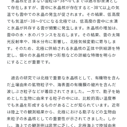
氷晶核を含まない雲粒は−38～0℃までは過冷却液滴とし
て存在しますが、雲中に氷晶核が存在すると−38℃以上の気
温でも雲中での氷晶の発生が促されます。その結果、低高度
でも気温が−38～0℃になる北極では、低高度の雲中に水滴
と氷晶が共存する雲が頻繁に発生します。氷晶核の増加は、
雲中の水・氷のバランスを左右します。その結果、雲の太陽
光反射率や、降水分布に影響し、北極気候変動に寄与しま
す。そのため、北極に供給される氷晶核の正体や供給源を特
定し、個々の氷晶核が持つ形態などの詳細な特徴を明らか
にすることが重要です。
過去の研究では北極で重要な氷晶核として、有機物を含ん
だ土壌由来の鉱物粒子や、海表面の有機膜の破片を含んだ
波しぶき粒子などが着目されてきました。一方で、胞子を始
めとした生物に由来する粒子の中には、比較的高い温度帯
でも氷晶を形成するものがあることが知られています。近年
は陸上での観測結果から、北極における胞子などの生物由
来粒子の氷晶核としての重要性が示されてきました。しか
し、海上での観測例は非常に乏しく、北極海上で陸域由来