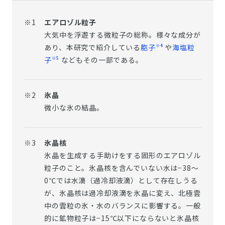
※1
エアロゾル粒子
大気中を浮遊する微粒子の総称。様々な成分が
※4
あり、本研究で紹介している
胞子
や
海塩粒
※5
子
などもその一部である。
※2
氷晶
微小な氷の結晶。
※3
氷晶核
氷晶を生成する手助けをする固形のエアロゾル
粒子のこと。氷晶核を含んでいない水は−38～
0℃では水滴（過冷却液滴）として存在しうる
が、氷晶核は過冷却液滴を氷晶に変え、北極雲
中の雲粒の氷・水のバランスに影響する。一般
的に鉱物粒子は−15℃以下にならないと氷晶核