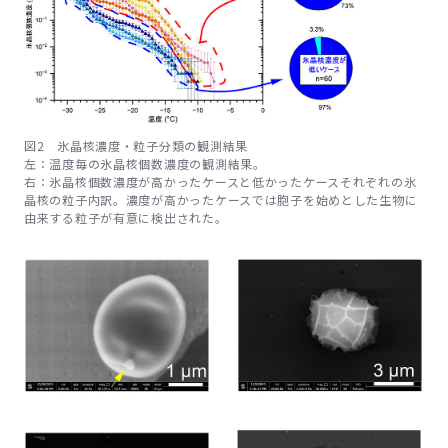
図2 氷晶核濃度・粒子分類の観測結果
左：温度毎の氷晶核個数濃度の観測結果。
右：氷晶核個数濃度が高かったケースと低かったケースそれぞれの氷
晶核の粒子内訳。濃度が高かったケースでは胞子を始めとした生物に
由来する粒子が有意に検出された。