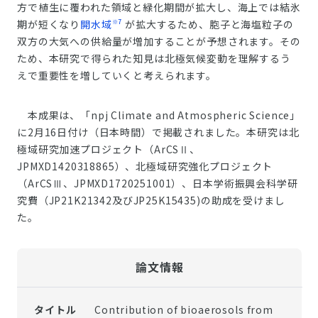
方で植生に覆われた領域と緑化期間が拡大し、海上では結氷
※7
期が短くなり
開水域
が拡大するため、胞子と海塩粒子の
双方の大気への供給量が増加することが予想されます。その
ため、本研究で得られた知見は北極気候変動を理解するう
えで重要性を増していくと考えられます。
本成果は、「npj Climate and Atmospheric Science」
に2月16日付け（日本時間）で掲載されました。本研究は北
極域研究加速プロジェクト（ArCSⅡ、
JPMXD1420318865）、北極域研究強化プロジェクト
（ArCSⅢ、JPMXD1720251001）、日本学術振興会科学研
究費（JP21K21342及びJP25K15435)の助成を受けまし
た。
論文情報
Contribution of bioaerosols from
タイトル