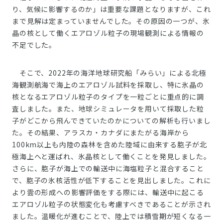
り、気候に影響するのか」は重要な課題となりますが、これ
まで見解は定まっていませんでした。その原因の一つが、氷
晶の核として働くエアロゾル粒子の現場観測による情報の
不足でした。
そこで、2022年の海洋地球研究船「みらい」による北極
海観測航海で海上のエアロゾル試料を採取し、特に氷晶の
核となるエアロゾル粒子のタイプを一粒ごとに重点的に調
査しました。また、地球シミュレータを用いて採取した粒
子がどこから飛んできていたのかについての解析も行いまし
た。その結果、アラスカ・カナダにまたがる海岸から
100km以上も内陸の森林を含めた陸域に由来する胞子が北
極海上へと運ばれ、氷晶核として働くことを発見しました。
さらに、胞子が海上での輸送中に海塩粒子と混合すること
で、胞子の氷核活性が低下することを見出しました。これに
より雲の形成への影響評価をする際には、輸送中に起こる
エアロゾル粒子の状態変化も考慮すべきであることが示され
ました。温暖化が進むことで、陸上では積雪期が短くなる一