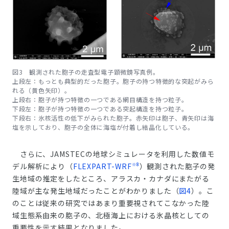
図3 観測された胞子の走査型電子顕微鏡写真例。
上段左：もっとも典型的だった胞子。胞子の持つ特徴的な突起がみら
れる（黄色矢印）。
上段右：胞子が持つ特徴の一つである網目構造を持つ粒子。
下段左：胞子が持つ特徴の一つである突起構造を持つ粒子。
下段右：氷核活性の低下がみられた胞子。赤矢印は胞子、青矢印は海
塩を示しており、胞子の全体に海塩が付着し結晶化している。
さらに、JAMSTECの地球シミュレータを利用した数値モ
※8
デル解析により（
FLEXPART-WRF
）観測された胞子の発
生地域の推定をしたところ、アラスカ・カナダにまたがる
陸域が主な発生地域だったことがわかりました（
図4
）。こ
のことは従来の研究ではあまり重要視されてこなかった陸
域生態系由来の胞子の、北極海上における氷晶核としての
重要性を示す結果となりました。