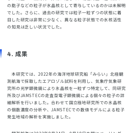
の胞子などの粒子が氷晶核として寄与しているのかは未解明
でした。さらに、過去の研究では粒子一粒ずつの状態に着
目した研究は非常に少なく、異なる粒子状態での氷核活性
の知見は乏しい状況でした。
4. 成果
本研究では、2022年の海洋地球研究船「みらい」北極観
測航海で採取したエアロゾル試料を利用し、気象庁気象研
究所の光学顕微鏡により氷晶核を一粒ずつ特定して、同研究
所及びJAMSTECの走査型電子顕微鏡による個々の粒子の詳
細解析を行いました。合わせて国立極地研究所での氷晶核
の個数濃度の分析や、JAMSTECでの数値モデルによる粒子
発生地域の解析を実施しました。