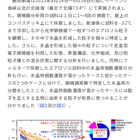
観測航海は2022年8月24日～9月18日の間にベーリング
海峡以北の北極海（最北で北緯73.4°）にて実施されまし
た。顕微鏡分析用の試料は１日に1～4回の頻度で、屋上の
コンパスデッキ上にて採取しました。航海後に試料を‒32℃
まで冷却しながら光学顕微鏡で一粒ずつのエアロゾル粒子
を観察し、その中で氷晶を形成した粒子を個々に特定しま
した。さらに、氷晶を形成した個々の粒子について走査型
電子顕微鏡を利用した形態、表面構造、化学組成、及び他
粒子種との混合状態に関する分析を行いました。同時にフ
ィルターで採取したエアロゾル試料中の氷晶核個数濃度の分
析も行い、氷晶核個数濃度が高かったケースと低かったケー
スの2つのケースに分けて、顕微鏡実験で特定した氷晶核の
分類をしたところ、氷晶核個数濃度が高かったケースには胞
子を主とする生物に由来する粒子が有意に見つかることが
分かりました（
図2
及び
図3
）。