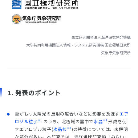
国立研究開発法人海洋研究開発機構
大学共同利用機関法人情報・システム研究機構 国立極地研究所
気象庁気象研究所
1. 発表のポイント
雲がもつ太陽光の反射の度合いなどに影響を及ぼす
エア
※1
※2
ロゾル粒子
のうち、北極域の雲中で
氷晶
形成を促
※3
すエアロゾル粒子(
氷晶核
)の特徴については、未解明
な部分が多い。本研究では、海洋地球研究船「みらい」