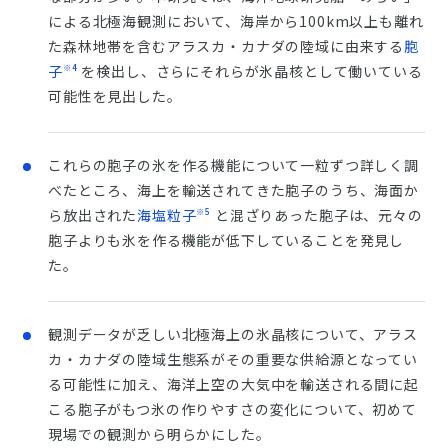
による北極海観測において、海岸から100km以上も離れ
た森林地帯を含むアラスカ・カナダの陸域に由来する
胞
※4
子
を検出し、さらにそれらが氷晶核として働いている
可能性を見出した。
これらの胞子の氷を作る機能について一粒ずつ詳しく調
べたところ、海上を輸送されてきた胞子のうち、海面か
※5
ら放出された
海塩粒子
と混ざりあった胞子は、元々の
胞子よりも氷を作る機能が低下していることを発見し
た。
観測データが乏しい北極海上の氷晶核について、アラス
カ・カナダの陸域生態系がその重要な供給源となってい
る可能性に加え、海洋上空の大気中を輸送される間に起
こる胞子がもつ氷の作りやすさの変化について、初めて
現場での観測から明らかにした。