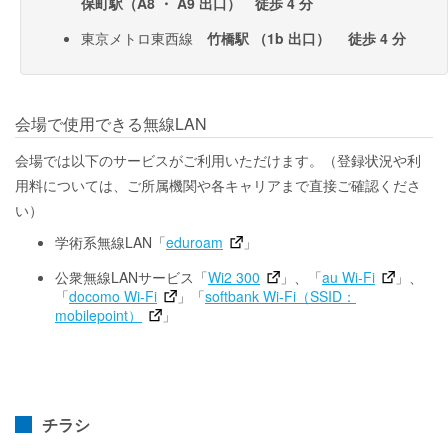
保町駅（A8 ・ A9 出口） 徒歩 4 分
東京メトロ東西線
竹橋駅 （1b 出口） 徒歩 4 分
会場で使用できる無線LAN
会場では以下のサービスがご利用いただけます。（登録状況や利
用料については、ご所属機関や各キャリアまで直接ご確認くださ
い）
学術系無線LAN「
eduroam
」
公衆無線LANサービス「
Wi2 300
」、「
au Wi-Fi
」、
「
docomo Wi-Fi
」「
softbank Wi-Fi（SSID：
mobilepoint）
」
チラシ