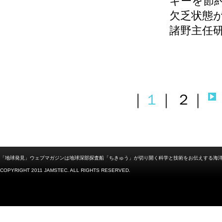
ギーを節
欠乏状態
諸野主任
｜
１
｜
２
｜
「地球発見」ウェブマガジンは地球深部探査船「ちきゅう」が切り開く科学と技術をお伝えする海
COPYRIGHT 2011 JAMSTEC. ALL RIGHTS RESERVED.