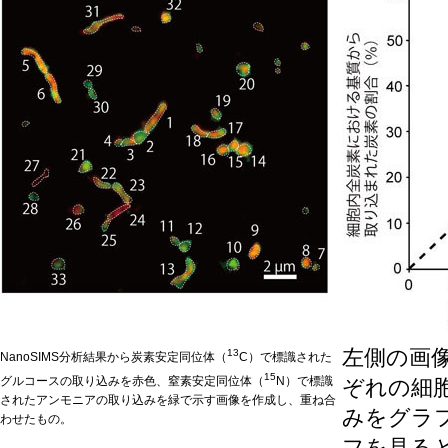
左側の画
13
NanoSIMS分析結果から炭素安定同位体（
C）で標識された
15
グルコースの取り込みを赤色、窒素安定同位体（
N）で標識
ぞれの細
されたアンモニアの取り込みを緑で示す画像を作成し、重ね合
みをグラ
わせたもの。