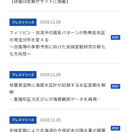
【詳細は気象庁サイトに掲載】
プレスリリース
2018.11.29
フィリピン・台湾沖の風系パターンが熱帯低気圧
の発生分布を変える
～台風等の季節予測に向けた気候変動研究の新た
な方向性～
プレスリリース
2018.11.28
地震発生時に海底水圧計が記録する水圧変動を解
明
―重錘形圧力天びんが海底観測データを再現―
プレスリリース
2018.11.20
気候変動により北海道の今世紀末の降水量が顕著