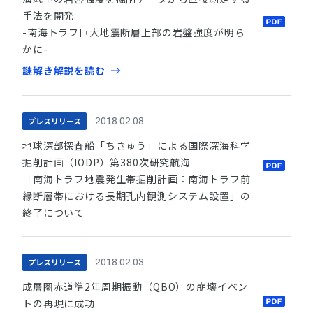
手法を開発
-南海トラフ巨大地震断層上部の岩盤強度が明ら
かに-
謎解き解説を読む
プレスリリース
2018.02.08
地球深部探査船「ちきゅう」による国際深海科学
掘削計画（IODP）第380次研究航海
「南海トラフ地震発生帯掘削計画：南海トラフ前
縁断層帯における長期孔内観測システム設置」の
終了について
プレスリリース
2018.02.03
成層圏赤道準2年周期振動（QBO）の崩壊イベン
トの再現に成功