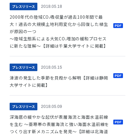
プレスリリース
2018.05.18
2000年代の陸域CO
吸収量が過去100年間で最
2
大！過去の大規模土地利用変化から回復した植生
が原因の一つ
～陸域生態系による大気CO
増加の緩和プロセス
2
に新たな理解～【詳細は千葉大学サイトに掲載】
プレスリリース
2018.05.15
津波の発生した季節を貝殻から解明【詳細は静岡
大学サイトに掲載】
プレスリリース
2018.05.09
深海底の緩やかな起伏が表層海流と海面水温前線
を生む ～亜寒帯の表層海流と強い海面水温前線を
つくり出す新メカニズムを発見～【詳細は北海道