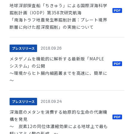
地球深部探査船「ちきゅう」による国際深海科学
掘削計画（IODP）第358次研究航海
「南海トラフ地震発生帯掘削計画：プレート境界
断層に向けた超深度掘削」の実施について
プレスリリース
2018.09.26
メタゲノムを機能的に解析する最新版「MAPLE
システム」の公開
～環境からヒト腸内細菌叢までを高速に、簡単に
～
プレスリリース
2018.09.24
深海底のメタンを消費する始原的な生命の代謝機
構を発見
～ 炭素12の同位体濃縮効果による地球上で最も
軽いアミノ酸の形成 ～