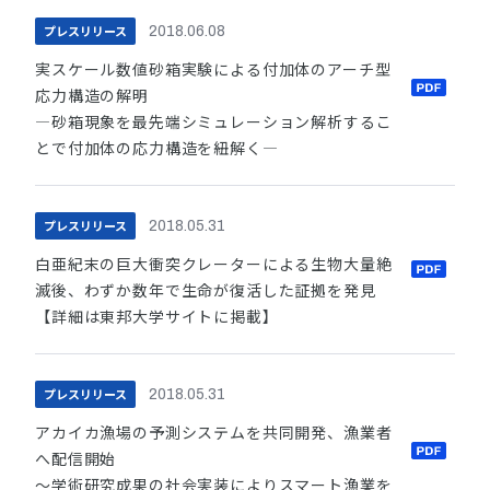
プレスリリース
2018.06.08
実スケール数値砂箱実験による付加体のアーチ型
応力構造の解明
―砂箱現象を最先端シミュレーション解析するこ
とで付加体の応力構造を紐解く―
プレスリリース
2018.05.31
白亜紀末の巨大衝突クレーターによる生物大量絶
滅後、わずか数年で生命が復活した証拠を発見
【詳細は東邦大学サイトに掲載】
プレスリリース
2018.05.31
アカイカ漁場の予測システムを共同開発、漁業者
へ配信開始
～学術研究成果の社会実装によりスマート漁業を