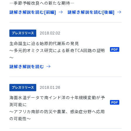
―季節予報改良への新たな期待―
謎解き解説を読む[前編]
謎解き解説を読む[後編]
プレスリリース
2018.02.02
生命誕生に迫る始原的代謝系の発見
～多元的オミクス研究による新奇TCA回路の証明
～
謎解き解説を読む
プレスリリース
2018.01.26
海面水温データで南インド洋の十年規模変動が予
測可能に
～アフリカ南部の防災や農業、感染症分野へ応用
の可能性～