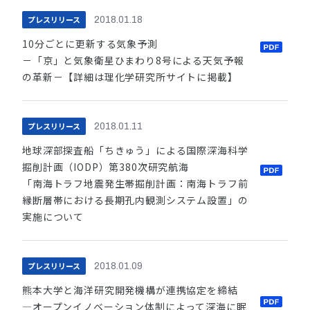
プレスリリース
2018.01.18
10分ごとに更新する気象予測
－「京」と気象衛星ひまわり8号による天気予報
の革新－【詳細は理化学研究所サイトに掲載】
プレスリリース
2018.01.11
地球深部探査船「ちきゅう」による国際深海科学
掘削計画（IODP）第380次研究航海
「南海トラフ地震発生帯掘削計画：南海トラフ前
縁断層帯における長期孔内観測システム設置」の
実施について
プレスリリース
2018.01.09
熊本大学と海洋研究開発機構が連携協定を締結
―オープンイノベーション体制によって深海に眠