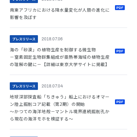
南東アフリカにおける降水量変化が人類の進化に
影響を及ぼす
プレスリリース
2018.07.06
海の「砂漠」の植物生産を制御する微生物
－窒素固定生物群集組成が亜熱帯海域の植物生産
の理解の鍵に－【詳細は東京大学サイトに掲載】
プレスリリース
2018.07.04
地球深部探査船「ちきゅう」船上におけるオマー
ン陸上掘削コア記載（第2期）の開始
～かつての海洋地殻－マントル境界連続掘削孔か
ら現在の海洋モホを検証する～