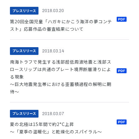
プレスリリース
2018.03.20
第20回全国児童「ハガキにかこう海洋の夢コンテ
スト」応募作品の審査結果について
プレスリリース
2018.03.14
南海トラフで発生する浅部超低周波地震と浅部ス
ロースリップは共通のプレート境界断層滑りによ
る現象
～巨大地震発生帯における歪蓄積過程の解明に期
待～
プレスリリース
2018.03.07
夏の北極は15年間で約2°C上昇
〜「夏季の温暖化」と乾燥化のスパイラル〜