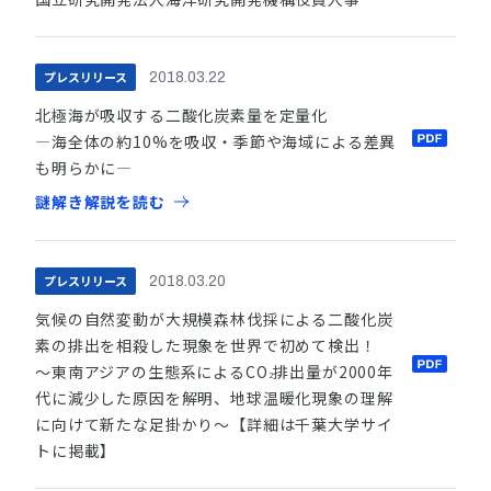
プレスリリース
2018.03.22
北極海が吸収する二酸化炭素量を定量化
―海全体の約10%を吸収・季節や海域による差異
も明らかに―
謎解き解説を読む
プレスリリース
2018.03.20
気候の自然変動が大規模森林伐採による二酸化炭
素の排出を相殺した現象を世界で初めて検出！
～東南アジアの生態系によるCO
排出量が2000年
2
代に減少した原因を解明、地球温暖化現象の理解
に向けて新たな足掛かり～【詳細は千葉大学サイ
トに掲載】