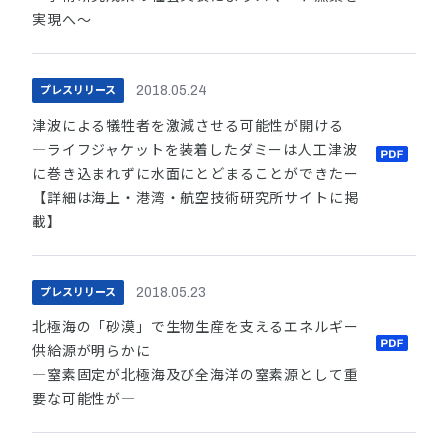
実現へ～
プレスリリース
2018.05.24
津波による犠牲者を激減させる可能性が開ける
―ライフジャケットを装着したダミーは人工津波
に巻き込まれずに水面にとどまることができたー
【詳細は海上・港湾・航空技術研究所サイトに掲
載】
プレスリリース
2018.05.23
北極海の「砂漠」で生物生産を支えるエネルギー
供給源が明らかに
―窒素固定が北極海及び全海洋の窒素源として重
要な可能性が―