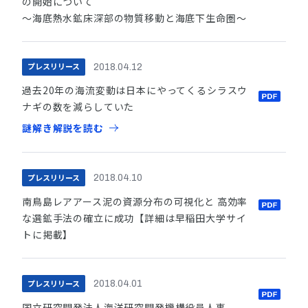
の開始について
～海底熱水鉱床深部の物質移動と海底下生命圏～
プレスリリース
2018.04.12
過去20年の海流変動は日本にやってくるシラスウ
ナギの数を減らしていた
謎解き解説を読む
プレスリリース
2018.04.10
南鳥島レアアース泥の資源分布の可視化と 高効率
な選鉱手法の確立に成功【詳細は早稲田大学サイ
トに掲載】
プレスリリース
2018.04.01
国立研究開発法人海洋研究開発機構役員人事