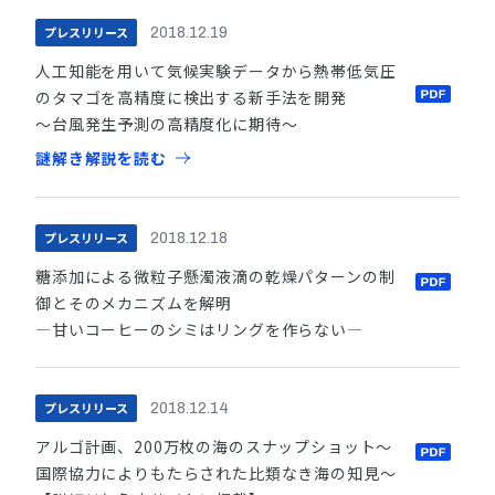
プレスリリース
2018.12.19
人工知能を用いて気候実験データから熱帯低気圧
のタマゴを高精度に検出する新手法を開発
～台風発生予測の高精度化に期待～
謎解き解説を読む
プレスリリース
2018.12.18
糖添加による微粒子懸濁液滴の乾燥パターンの制
御とそのメカニズムを解明
―甘いコーヒーのシミはリングを作らない―
プレスリリース
2018.12.14
アルゴ計画、200万枚の海のスナップショット～
国際協力によりもたらされた比類なき海の知見～