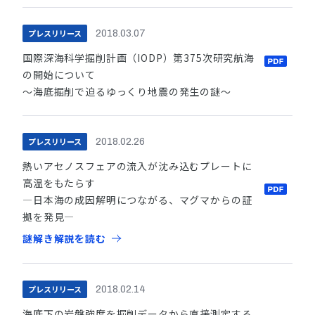
プレスリリース
2018.03.07
国際深海科学掘削計画（IODP）第375次研究航海
の開始について
～海底掘削で迫るゆっくり地震の発生の謎～
プレスリリース
2018.02.26
熱いアセノスフェアの流入が沈み込むプレートに
高温をもたらす
―日本海の成因解明につながる、マグマからの証
拠を発見―
謎解き解説を読む
プレスリリース
2018.02.14
海底下の岩盤強度を掘削データから直接測定する