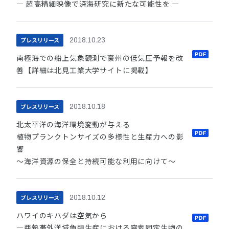
― 超高精細映像で深海研究に新たな可能性を ―
プレスリリース
2018.10.23
南極海での船上気象観測で豪州の低気圧予報を改
善【詳細は北見工業大学サイトに掲載】
プレスリリース
2018.10.18
北太平洋の海洋環境変動が与える
植物プランクトンサイズの多様性と生産力への影
響
～海洋資源の保全と持続可能な利用に向けて～
プレスリリース
2018.10.12
ハワイのキハダは空気から
―亜熱帯外洋域魚類生産における窒素固定生物の