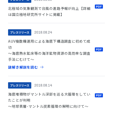
北極域の気象観測で台風の進路予報が向上【詳細
は国立極地研究所サイトに掲載】
プレスリリース
2018.08.24
AUV複数機運用による海底下構造調査に初めて成
功
～海底熱水鉱床等の海洋鉱物資源の高効率な調査
手法にむけて～
謎解き解説を読む
プレスリリース
2018.08.14
海底堆積物がマントル深部を巡る大循環をしてい
たことが判明
～地球表層-マントル炭素循環の解明に向けて～