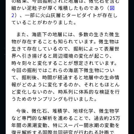
の結果、今回掘削された地層は、微化石を含む
細かい泥粒子が厚く堆積したものであり（
図
2
）、一部に火山灰層とタービダイトが存在し
ていることがわかりました。
また、海底下の地層には、多数の生きた微生
物が存在することも知られています。微生物は
生きて存在しているので、掘削によって表層世
界へ引き揚げると周辺環境の変化が起こり、
時々刻々と変化することが想定されています。
今回の掘削ではこれらの海底下微生物につい
て、掘削後、時間が経過すると地層中の生命情
報がどのように変化するのか、それともほとん
ど変化しないのか、時系列に体系的な検証を行
うためのサンプリングも行いました。
今後、微化石、堆積学、地球化学、微生物学
など専門的な解析を進めることで、過去約25万
年間の黒潮変動、特にスーパー間氷期の変動を
復元解析する国際共同研究が行われる計画で