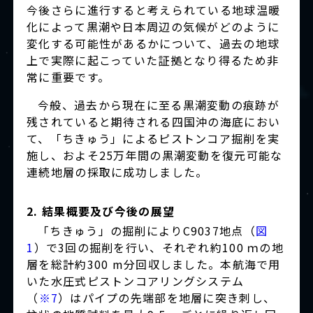
今後さらに進行すると考えられている地球温暖
化によって黒潮や日本周辺の気候がどのように
変化する可能性があるかについて、過去の地球
上で実際に起こっていた証拠となり得るため非
常に重要です。
今般、過去から現在に至る黒潮変動の痕跡が
残されていると期待される四国沖の海底におい
て、「ちきゅう」によるピストンコア掘削を実
施し、およそ25万年間の黒潮変動を復元可能な
連続地層の採取に成功しました。
2. 結果概要及び今後の展望
「ちきゅう」の掘削によりC9037地点（
図
1
）で3回の掘削を行い、それぞれ約100 ｍの地
層を総計約300 m分回収しました。本航海で用
いた水圧式ピストンコアリングシステム
（
※7
）はパイプの先端部を地層に突き刺し、