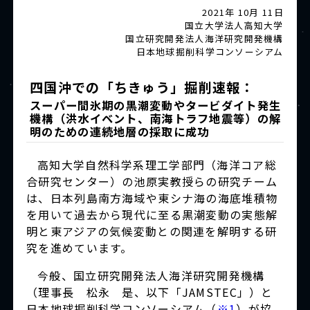
2021年 10月 11日
国立大学法人高知大学
国立研究開発法人海洋研究開発機構
日本地球掘削科学コンソーシアム
四国沖での「ちきゅう」掘削速報：
スーパー間氷期の黒潮変動やタービダイト発生
機構（洪水イベント、南海トラフ地震等）の解
明のための連続地層の採取に成功
高知大学自然科学系理工学部門（海洋コア総
合研究センター）の池原実教授らの研究チーム
は、日本列島南方海域や東シナ海の海底堆積物
を用いて過去から現代に至る黒潮変動の実態解
明と東アジアの気候変動との関連を解明する研
究を進めています。
今般、国立研究開発法人海洋研究開発機構
（理事長 松永 是、以下「JAMSTEC」）と
日本地球掘削科学コンソーシアム（
※1
）が協