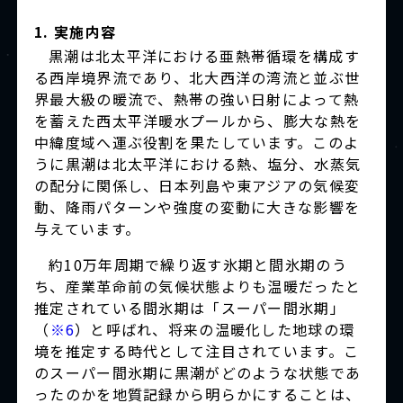
1. 実施内容
黒潮は北太平洋における亜熱帯循環を構成す
る西岸境界流であり、北大西洋の湾流と並ぶ世
界最大級の暖流で、熱帯の強い日射によって熱
を蓄えた西太平洋暖水プールから、膨大な熱を
中緯度域へ運ぶ役割を果たしています。このよ
うに黒潮は北太平洋における熱、塩分、水蒸気
の配分に関係し、日本列島や東アジアの気候変
動、降雨パターンや強度の変動に大きな影響を
与えています。
約10万年周期で繰り返す氷期と間氷期のう
ち、産業革命前の気候状態よりも温暖だったと
推定されている間氷期は「スーパー間氷期」
（
※6
）と呼ばれ、将来の温暖化した地球の環
境を推定する時代として注目されています。こ
のスーパー間氷期に黒潮がどのような状態であ
ったのかを地質記録から明らかにすることは、