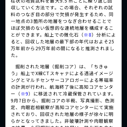
柱状の地質試料を最大9.5 mごとに繰り返し回
収していく方法です。この場合、それぞれの試
料のつなぎ目の部分で欠損が発生するため、同
一地点の3箇所の地層をつなぎ合わせることで
ほぼ欠損のない仮想的な連続地層を構成するこ
とができます。船上での微化石（
※8
）分析によ
ると、回収した地層の最下部の年代はおよそ25
万年前から29万年前の間になると推測されまし
た。
掘削された地層（掘削コア）は、「ちきゅ
う」船上でX線CTスキャナによる透過イメージ
ングとマルチセンサーコアロガーによる帯磁率
の計測が行われ、航海終了後に高知コアセンタ
ー（
※9
）に移送されて冷蔵保管されています。
9月7日から、掘削コアの半裁、写真撮影、色測
定、肉眼岩相観察が高知コアセンターにて実施
されており、回収された地層の様子が徐々に明
らかとなってきました。非破壊計測や肉眼観察