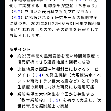
働して実施する「地球深部探査船「ちきゅう」
（
※2
）を用いた表層科学掘削プログラム」
（
※3
）に採択された同研究チームの掘削提案
に基づき、2021年8月22日から31日まで掘削航
海が行われましたので、その結果を速報として
お知らせします。
※ポイント
◆
約25万年間の黒潮変動を高い時間解像度で
復元解析できる連続地層の回収に成功
◆
連続地層は四国沖陸棚斜面におけるタービ
ダイト（
※4
）の発生機構（大規模洪水イベ
ントや南海トラフ巨大地震など）とその発
生頻度の解明に向けた研究にも活用可能
◆
乗船希望の大学院生を全国から募集する
「教育乗船枠」（
※5
）を初めて実施し、次
世代育成を掘削船上で実践