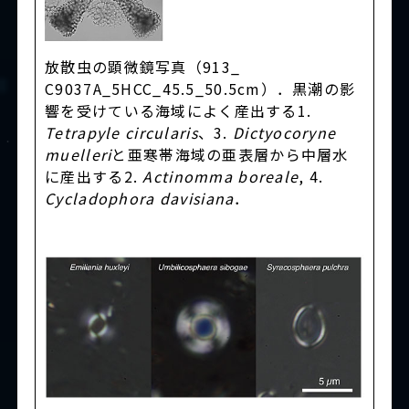
放散虫の顕微鏡写真（913_
C9037A_5HCC_45.5_50.5cm）．黒潮の影
響を受けている海域によく産出する1.
Tetrapyle circularis
、3.
Dictyocoryne
muelleri
と亜寒帯海域の亜表層から中層水
に産出する2.
Actinomma boreale
, 4.
Cycladophora davisiana
．