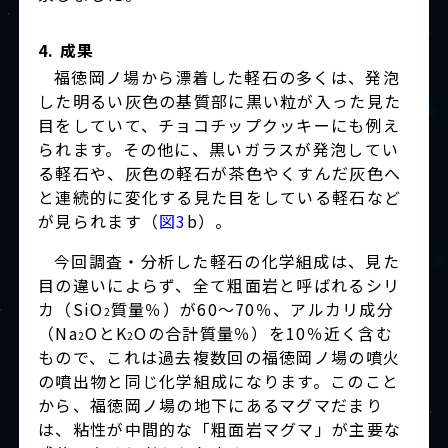
4. 成果
福徳岡ノ場から漂着した軽石の多くは、発泡
した明るい灰色の基質部に黒い粒が入った見た
目をしていて、チョコチップクッキーにも例え
られます。その他に、黒いガラスが発泡してい
る軽石や、灰色の軽石が茶色やくすんだ灰色へ
と連続的に変化する見た目をしている軽石など
が見られます（
図3
b）。
今回調査・分析した軽石の化学組成は、見た
目の違いによらず、全て粗面岩と呼ばれるシリ
カ（SiO
質量％）が60～70％、アルカリ成分
2
（Na
OとK
Oの合計質量％）を10％近く含む
2
2
もので、これは過去複数回の福徳岡ノ場の噴火
の噴出物と同じ化学組成になります。このこと
から、福徳岡ノ場の地下にあるマグマだまり
は、粘性が中間的な「粗面岩マグマ」が主要な