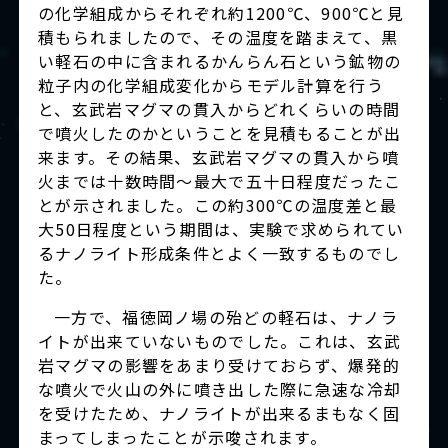
の化学組成からそれぞれ約1200℃、900℃と見
積もられましたので、その温度を踏まえて、黒
い軽石の中に含まれるかんらん石という鉱物の
粒子内の化学組成変化からモデル計算を行う
と、玄武岩マグマの貫入からどれくらいの時間
で噴火したのかということを見積もることが出
来ます。その結果、玄武岩マグマの貫入から噴
火までは十数時間～最大で五十日程度だったこ
とが示されました。この約300℃の温度差と最
大50日程度という期間は、実験で求められてい
るナノライト形成条件とよく一致するものでし
た。
一方で、福徳岡ノ場の殆どの軽石は、ナノラ
イトが出来ていないものでした。これは、玄武
岩マグマの影響をあまり受けておらず、爆発的
な噴火で火山の外に噴き出した際に急速な冷却
を受けたため、ナノライトが出来るまもなく固
まってしまったことが示唆されます。