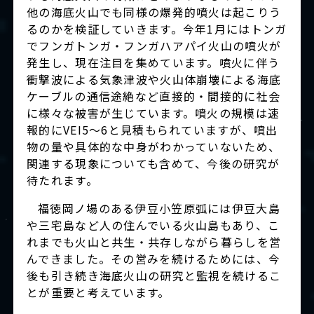
他の海底火山でも同様の爆発的噴火は起こりう
るのかを検証していきます。今年1月にはトンガ
でフンガトンガ・フンガハアパイ火山の噴火が
発生し、現在注目を集めています。噴火に伴う
衝撃波による気象津波や火山体崩壊による海底
ケーブルの通信途絶など直接的・間接的に社会
に様々な被害が生じています。噴火の規模は速
報的にVEI5～6と見積もられていますが、噴出
物の量や具体的な中身がわかっていないため、
関連する現象についても含めて、今後の研究が
待たれます。
福徳岡ノ場のある伊豆小笠原弧には伊豆大島
や三宅島など人の住んでいる火山島もあり、こ
れまでも火山と共生・共存しながら暮らしを営
んできました。その営みを続けるためには、今
後も引き続き海底火山の研究と監視を続けるこ
とが重要と考えています。