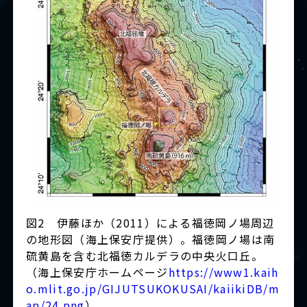
図2 伊藤ほか（2011）による福徳岡ノ場周辺
の地形図（海上保安庁提供）。福徳岡ノ場は南
硫黄島を含む北福徳カルデラの中央火口丘。
（海上保安庁ホームページ
https://www1.kaih
o.mlit.go.jp/GIJUTSUKOKUSAI/kaiikiDB/m
ap/24.png
）