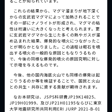
ることが知られています。
これらの結果から、マグマ溜まりが地下深く
からの玄武岩マグマによって加熱されることで
その一部にナノライトが形成され、マグマの粘
性は桁違いに大きくなったと考えられます。更
に玄武岩マグマから生じた多くの熱やガスが溜
め込まれた結果、爆発的な噴火につながったこ
とが明らかとなりました。この過程は軽石を噴
出する噴火の一般的な原因ともなりうるもの
で、今後の同様な爆発的噴火の原因究明に対し
て示唆を与えるものです。
今後、他の国内海底火山でも同様の爆発は起
こりうるのか等を検証することで、国民と火山
との共生・共存に資する貢献が期待されます。
なお本研究は、JSPS科研費JP19K14825、
JP19H01999、及びJP21H01195ならびに東京
大学地震研究所共同利用ERI JURP 2021-B-01