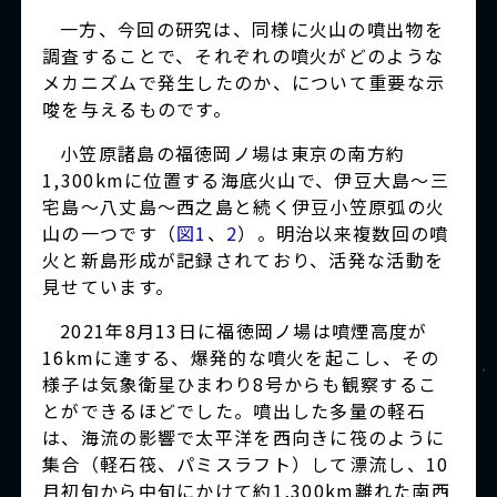
一方、今回の研究は、同様に火山の噴出物を
調査することで、それぞれの噴火がどのような
メカニズムで発生したのか、について重要な示
唆を与えるものです。
小笠原諸島の福徳岡ノ場は東京の南方約
1,300kmに位置する海底火山で、伊豆大島～三
宅島～八丈島〜西之島と続く伊豆小笠原弧の火
山の一つです（
図1
、
2
）。明治以来複数回の噴
火と新島形成が記録されており、活発な活動を
見せています。
2021年8月13日に福徳岡ノ場は噴煙高度が
16kmに達する、爆発的な噴火を起こし、その
様子は気象衛星ひまわり8号からも観察するこ
とができるほどでした。噴出した多量の軽石
は、海流の影響で太平洋を西向きに筏のように
集合（軽石筏、パミスラフト）して漂流し、10
月初旬から中旬にかけて約1,300km離れた南西