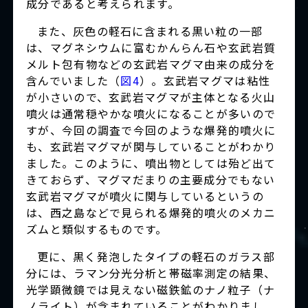
成分であると考えられます。
また、灰色の軽石に含まれる黒い粒の一部
は、マグネシウムに富むかんらん石や玄武岩質
メルト包有物などの玄武岩マグマ由来の成分を
含んでいました（
図4
）。玄武岩マグマは粘性
が小さいので、玄武岩マグマが主体となる火山
噴火は通常穏やかな噴火になることが多いので
すが、今回の調査で今回のような爆発的噴火に
も、玄武岩マグマが関与していることがわかり
ました。このように、噴出物としては殆ど出て
きておらず、マグマだまりの主要成分でもない
玄武岩マグマが噴火に関与しているというの
は、西之島などで見られる爆発的噴火のメカニ
ズムと類似するものです。
更に、黒く発泡したタイプの軽石のガラス部
分には、ラマン分光分析と帯磁率測定の結果、
光学顕微鏡では見えない磁鉄鉱のナノ粒子（ナ
ノライト）が含まれていることがわかりまし