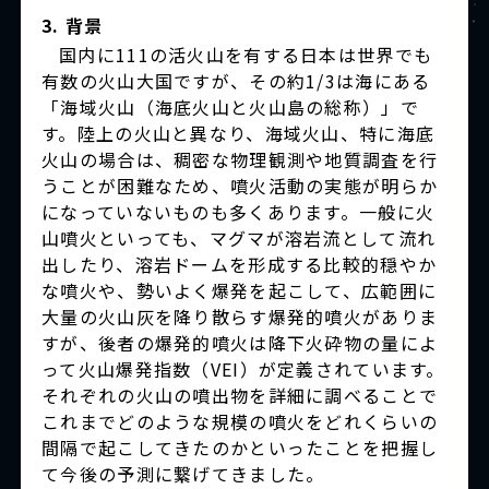
3. 背景
国内に111の活火山を有する日本は世界でも
有数の火山大国ですが、その約1/3は海にある
「海域火山（海底火山と火山島の総称）」で
す。陸上の火山と異なり、海域火山、特に海底
火山の場合は、稠密な物理観測や地質調査を行
うことが困難なため、噴火活動の実態が明らか
になっていないものも多くあります。一般に火
山噴火といっても、マグマが溶岩流として流れ
出したり、溶岩ドームを形成する比較的穏やか
な噴火や、勢いよく爆発を起こして、広範囲に
大量の火山灰を降り散らす爆発的噴火がありま
すが、後者の爆発的噴火は降下火砕物の量によ
って火山爆発指数（VEI）が定義されています。
それぞれの火山の噴出物を詳細に調べることで
これまでどのような規模の噴火をどれくらいの
間隔で起こしてきたのかといったことを把握し
て今後の予測に繋げてきました。