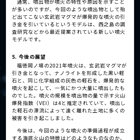
通常、噴出物が噴火の特性や原因を示すこと
が多いのですが、今回のような噴出物として殆
ど出てこない玄武岩マグマが爆発的な噴火の引
き金を引いているというモデルは、西之島の調
査研究などから最近提案されている新しい噴火
モデルです。
5. 今後の展望
福徳岡ノ場の2021年噴火は、玄武岩マグマが
引き金となって、ナノライトを形成した黒い軽
石と、同じ化学組成の灰色の軽石を、爆発的な
噴火を起こして、一気にかつ大量に噴出したも
のでした。噴火の規模を噴出物の量で示す火山
爆発指数（VEI）は4と推定されていて、噴出し
た軽石の漂流によって遠く離れた土地に多くの
被害を引き起こしました。
今後は、今回のような噴火の準備過程が成立
する海底火山の特徴はどのようなものなのか、