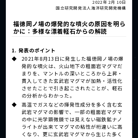
2022年 2月 10日
国立研究開発法人海洋研究開発機構
福徳岡ノ場の爆発的な噴火の原因を明ら
かに：多様な漂着軽石からの解読
1. 発表のポイント
◆
2021年8月13日に発生した福徳岡ノ場の爆
発的な噴火は、火山地下の粗面岩マグマだ
まりを、マントルの深いところから上昇・
貫入してきた玄武岩マグマが加熱・活性化
させたことで引き起こされたことが、軽石
の分析からわかった。
◆
高温でガスなどの揮発性成分を多く含む玄
武岩マグマの影響で、一部の粗面岩マグマ
の中に光学顕微鏡では見えない磁鉄鉱ナノ
ライトが出来てマグマの粘性が桁違いに高
くなり、更に玄武岩マグマから生じた多く