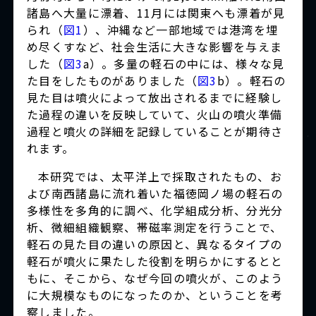
諸島へ大量に漂着、11月には関東へも漂着が見
られ（
図1
）、沖縄など一部地域では港湾を埋
め尽くすなど、社会生活に大きな影響を与えま
した（
図3
a）。多量の軽石の中には、様々な見
た目をしたものがありました（
図3
b）。軽石の
見た目は噴火によって放出されるまでに経験し
た過程の違いを反映していて、火山の噴火準備
過程と噴火の詳細を記録していることが期待さ
れます。
本研究では、太平洋上で採取されたもの、お
よび南西諸島に流れ着いた福徳岡ノ場の軽石の
多様性を多角的に調べ、化学組成分析、分光分
析、微細組織観察、帯磁率測定を行うことで、
軽石の見た目の違いの原因と、異なるタイプの
軽石が噴火に果たした役割を明らかにするとと
もに、そこから、なぜ今回の噴火が、このよう
に大規模なものになったのか、ということを考
察しました。