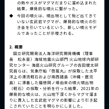
の熱やガスがマグマだまりに溜め込まれた
結果、爆発的な噴火に繋がった。
◆
今回の噴火は、噴出物として殆ど出てきて
いない玄武岩マグマが、爆発的な噴火の引
き金を引いているという、新しい噴火モデ
ルであったことが示唆される。
2. 概要
国立研究開発法人海洋研究開発機構（理事
長 松永是）海域地震火山部門 火山地球内部研
究センター 海底火山研究グループの吉田健太研
究員らは、気象庁船「啓風丸」が採取した太平
洋上の漂流軽石および南西諸島（沖縄・鹿児
島）に漂着した福徳岡ノ場由来の噴火噴出物
（軽石）の採取・分析を行った結果、2021年の
爆発的な噴火は、火山地下深くからマグマ溜ま
りに貫入した玄武岩マグマの影響により引き起
こされていたことを明らかにしました。