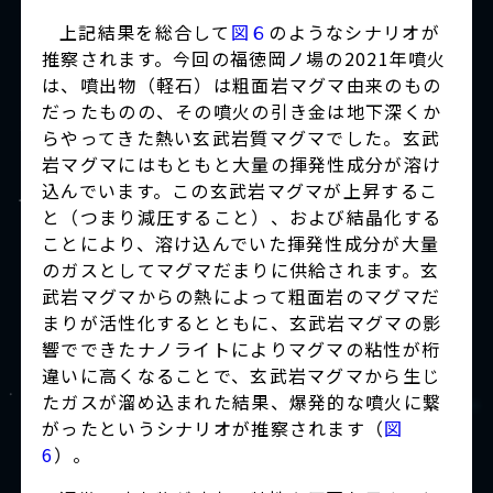
上記結果を総合して
図６
のようなシナリオが
推察されます。今回の福徳岡ノ場の2021年噴火
は、噴出物（軽石）は粗面岩マグマ由来のもの
だったものの、その噴火の引き金は地下深くか
らやってきた熱い玄武岩質マグマでした。玄武
岩マグマにはもともと大量の揮発性成分が溶け
込んでいます。この玄武岩マグマが上昇するこ
と（つまり減圧すること）、および結晶化する
ことにより、溶け込んでいた揮発性成分が大量
のガスとしてマグマだまりに供給されます。玄
武岩マグマからの熱によって粗面岩のマグマだ
まりが活性化するとともに、玄武岩マグマの影
響でできたナノライトによりマグマの粘性が桁
違いに高くなることで、玄武岩マグマから生じ
たガスが溜め込まれた結果、爆発的な噴火に繋
がったというシナリオが推察されます（
図
6
）。