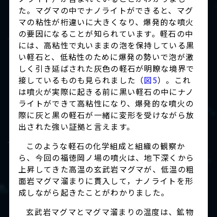
た。マグマの中でナノライトができると、マグ
マの粘性が桁違いに大きくなり、爆発的な噴火
の要因になることが知られています。軽石の中
には、高粘性で丸いままの泡を保持している黒
い軽石と、低粘性のために爆発の勢いで泡が激
しく引き延ばされた灰色の軽石が明瞭な境界で
接しているものも見られました（
図5
）。これ
は噴火が実際に起きる前に黒い軽石の中にナノ
ライトができて高粘性になり、爆発的な噴火の
際に灰と黒の軽石が一緒に変形を受けながら放
出された強い証拠と言えます。
このような軽石の化学組成と組織の観察か
ら、今回の福徳岡ノ場の噴火は、地下深くから
上昇してきた高温の玄武岩マグマが、低温の粗
面岩マグマ溜まりに貫入して，ナノライトを形
成しながら起きたことがわかりました。
玄武岩マグマとマグマ溜まりの温度は、鉱物