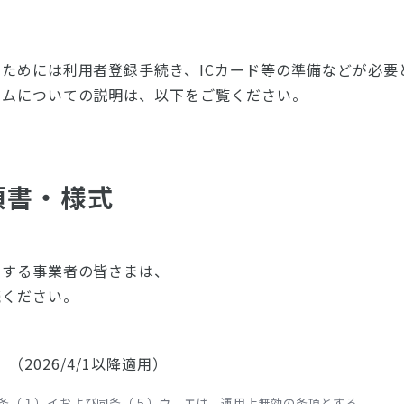
ためには利用者登録手続き、ICカード等の準備などが必要
テムについての説明は、以下をご覧ください。
領書・様式
とする事業者の皆さまは、
読ください。
）（2026/4/1以降適用）
条（１）イおよび同条（５）ウ、エは、運用上無効の条項とする。