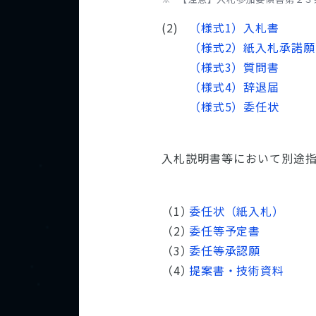
（様式1）入札書
（様式2）紙入札承諾願
（様式3）質問書
（様式4）辞退届
（様式5）委任状
入札説明書等において別途
委任状（紙入札）
委任等予定書
委任等承認願
提案書・技術資料