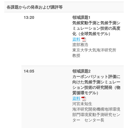
各課題からの発表および講評等
13:20
領域課題1
気候変動予測と気候予測シ
ミュレーション技術の高度
化（全球気候モデル）
資料
渡部雅浩
東京大学大気海洋研究所
教授
14:05
領域課題2
カーボンバジェット評価に
向けた気候予測シミュレー
ション技術の研究開発（物
質循環モデル）
資料
河宮未知生
海洋研究開発機構地球環境
部門環境変動予測研究セン
ター センター長