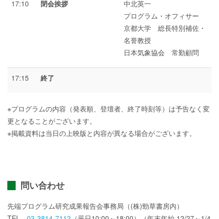
17:10
閉会挨拶
中北英一
プログラム・オフィサー
京都大学 総長特別補佐・
名誉教授
日本気象協会 常勤顧問
17:15
終了
※プログラムの内容（発表順、登壇者、終了時刻等）は予告なく変
更となることがございます。
※掲載資料は当日の上映版と内容が異なる場合がございます。
問い合わせ
先端プログラム研究成果報告会事務局（(株)勁草書房内）
TEL
03-3814-7112
（平日10:00～18:00）（年末年始 12/27～1/4