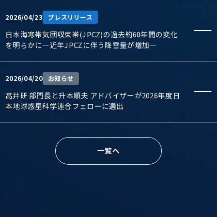
2026/04/23
プレスリリース
日本海寒帯気団収束帯(JPCZ)の過去約60年間の変化
を明らかに―近年JPCZに伴う降雪量が増加―
2026/04/20
お知らせ
高井研 部門長と升本順夫 アドバイザーが2026年度日
本地球惑星科学連合フェローに選出
一覧へ