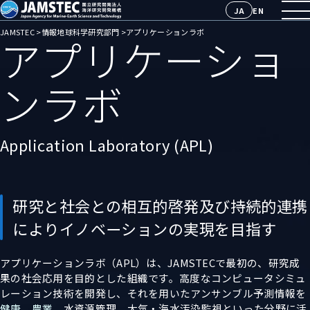
グ
こ
フ
JA
EN
ロ
の
ッ
JAMSTEC 国立研究開発法人海洋研究開発機構
JAMSTEC
情報地球科学研究部門
アプリケーションラボ
アプリケーショ
ー
ペ
タ
ここから本文
バ
ー
ー
ル
ジ
メ
ンラボ
メ
の
ニ
ニ
本
ュ
ュ
文
ー
ー
へ
へ
Application Laboratory (APL)
へ
研究と社会との相互的啓発及び持続的連携
によりイノベーションの実現を目指す
アプリケーションラボ（APL）は、JAMSTECで最初の、研究成
果の社会応用を目的とした組織です。高度なコンピュータシミュ
レーション技術を開発し、それを用いたアンサンブル予測情報を
健康
、
農業
、水資源管理、大気・海水汚染監視といった分野に活