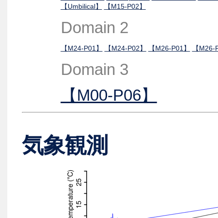
【Umbilical】
【M15-P02】
Domain 2
【M24-P01】
【M24-P02】
【M26-P01】
【M26-
Domain 3
【M00-P06】
気象観測