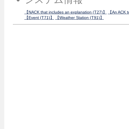
【NACK that includes an explanation (T27)】
【An ACK t
【Event (T71)】
【Weather Station (T91)】