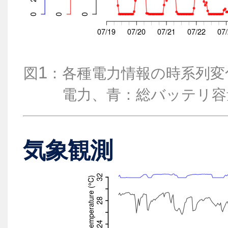
1
図
：各種電力情報の時系列変
電力、青：総バッテリ容
気象観測