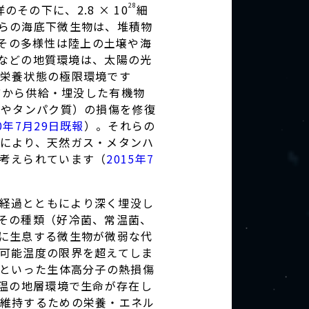
28
の下に、2.8 × 10
細
らの海底下微生物は、堆積物
その多様性は陸上の土壌や海
などの地質環境は、太陽の光
栄養状態の極限環境です
どから供給・埋没した有機物
Aやタンパク質）の損傷を修復
20年7月29日既報
）。それらの
により、天然ガス・メタンハ
考えられています（
2015年7
経過とともにより深く埋没し
その種類（好冷菌、常温菌、
に生息する微生物が微弱な代
可能温度の限界を超えてしま
質といった生体高分子の熱損傷
温の地層環境で生命が存在し
維持するための栄養・エネル