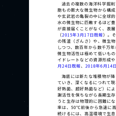
過去の複数の海洋科学掘削プ
胞もの膨大な微生物から構成
や玄武岩の亀裂の中に全球的
水の微生物に匹敵するほど豊
が直接届くことがなく、表層
（
2015年3月17日既報
）。
の残渣（ざんさ）や、微生物
しつつ、数百年から数千万年
微生物活性は極めて低いもの
イドレートなどの資源形成や
月24日既報
、
2018年6月14
海底には新たな堆積物が降
ていき、深くなるにつれて現
好熱菌、超好熱菌など）によ
謝活性を保ちながら長期生存
うと生存は物理的に困難にな
率は、50℃前後から急速に
続けるには、高温環境で生息