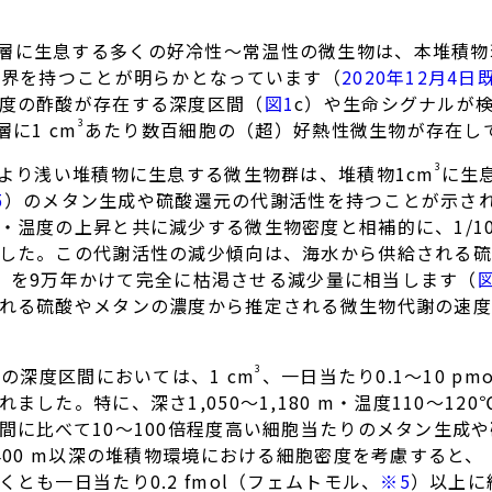
層に生息する多くの好冷性～常温性の微生物は、本堆積物環
限界を持つことが明らかとなっています（
2020年12月4日
度の酢酸が存在する深度区間（
図1
c）や生命シグナルが
3
に1 cm
あたり数百細胞の（超）好熱性微生物が存在し
3
mより浅い堆積物に生息する微生物群は、堆積物1cm
に生
5
）のメタン生成や硫酸還元の代謝活性を持つことが示さ
温度の上昇と共に減少する微生物密度と相補的に、1/1000
した。この代謝活性の減少傾向は、海水から供給される硫
度）を9万年かけて完全に枯渇させる減少量に相当します（
れる硫酸やメタンの濃度から推定される微生物代謝の速度
3
上の深度区間においては、1 cm
、一日当たり0.1～10 p
した。特に、深さ1,050～1,180 m・温度110～1
間に比べて10～100倍程度高い細胞当たりのメタン生成
さ400 m以深の堆積物環境における細胞密度を考慮すると
とも一日当たり0.2 fmol（フェムトモル、
※5
）以上に