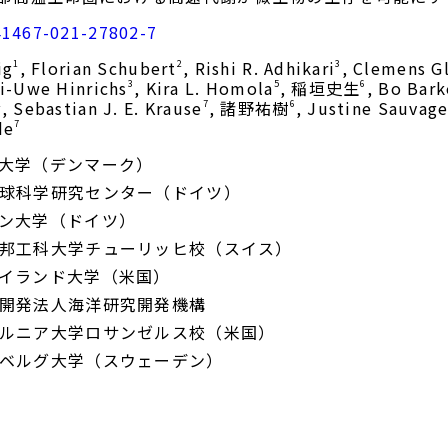
41467-021-27802-7
ig
, Florian Schubert
, Rishi R. Adhikari
, Clemens G
1
2
3
ai-Uwe Hinrichs
, Kira L. Homola
, 稲垣史生
, Bo Bar
3
5
6
, Sebastian J. E. Krause
, 諸野祐樹
, Justine Sauvag
2
7
6
de
7
大学（デンマーク）
球科学研究センター（ドイツ）
ン大学（ドイツ）
邦工科大学チューリッヒ校（スイス）
イランド大学（米国）
開発法人海洋研究開発機構
ルニア大学ロサンゼルス校（米国）
ベルグ大学（スウェーデン）