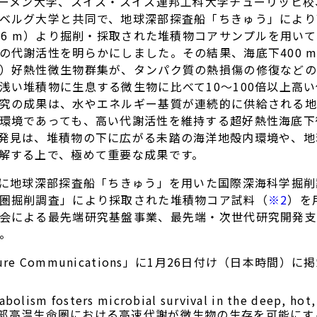
レーメン大学、スイス・スイス連邦工科大学チューリッヒ
ベルグ大学と共同で、地球深部探査船「ちきゅう」により
76 m）より掘削・採取された堆積物コアサンプルを用いて、海
の代謝活性を明らかにしました。その結果、海底下400 m
）好熱性微生物群集が、タンパク質の熱損傷の修復などの
浅い堆積物に生息する微生物に比べて10～100倍以上高
究の成果は、水やエネルギー基質が連続的に供給される地
環境であっても、高い代謝活性を維持する超好熱性海底下
発見は、堆積物の下に広がる未踏の海洋地殻内環境や、地
解する上で、極めて重要な成果です。
月に地球深部探査船「ちきゅう」を用いた国際深海科学掘削計
圏掘削調査」により採取された堆積物コア試料（
※2
）を
会による最先端研究基盤事業、最先端・次世代研究開発支援
。
re Communications」に1月26日付け（日本時間）
bolism fosters microbial survival in the deep, hot
部高温生命圏における高速代謝が微生物の生存を可能にす