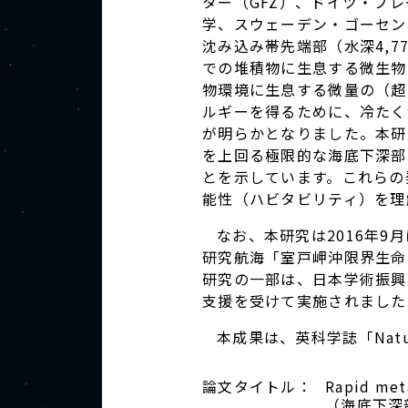
ター（GFZ）、ドイツ・ブ
学、スウェーデン・ゴーセン
沈み込み帯先端部（水深4,7
での堆積物に生息する微生物
物環境に生息する微量の（超
ルギーを得るために、冷たく
が明らかとなりました。本研
を上回る極限的な海底下深部
とを示しています。これらの
能性（ハビタビリティ）を理
なお、本研究は2016年9
研究航海「室戸岬沖限界生命
研究の一部は、日本学術振興
支援を受けて実施されました
本成果は、英科学誌「Natu
論文タイトル：
Rapid meta
（海底下深