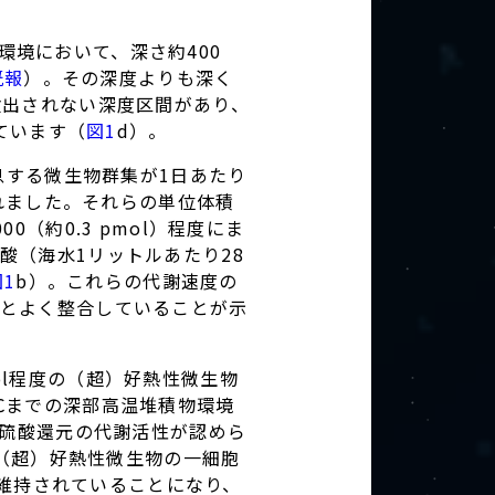
境において、深さ約400
既報
）。その深度よりも深く
検出されない深度区間があり、
ています（
図1
d）。
息する微生物群集が1日あたり
れました。それらの単位体積
（約0.3 pmol）程度にま
酸（海水1リットルあたり28
図1
b）。これらの代謝速度の
とよく整合していることが示
mol程度の（超）好熱性微生物
20℃までの深部高温堆積物環境
や硫酸還元の代謝活性が認めら
、（超）好熱性微生物の一細胞
維持されていることになり、