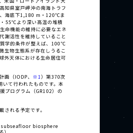
校、米国・ロードアイランド大
高知県室戸岬沖の南海トラフ
底下1,180 m・120℃ま
・55℃より深い高温の堆積
生命機能の維持に必要なエネ
い代謝活性を維持していること
質学的条件が整えば、100℃
微生物生態系が存在しうるこ
球外天体における生命居住可
画（IODP、
※1
）第370次
用いて行われたものです。本
プログラム（GR102）の
に掲載される予定です。
, subseafloor biosphere
る）