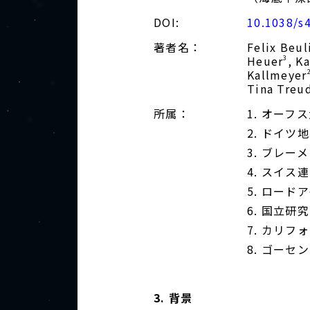
DOI:
10.1038/s
著者名：
Felix Beul
Heuer
, K
3
Kallmeyer
Tina Treu
所属：
オーフス
ドイツ地
ブレーメ
スイス連
ロードア
国立研究
カリフォ
ゴーセン
3. 背景