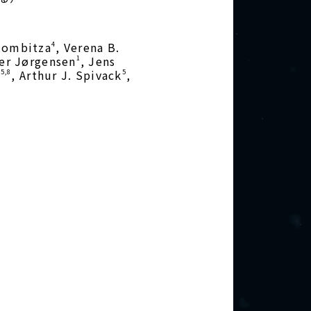
lombitza
, Verena B.
4
ker Jørgensen
, Jens
1
e
, Arthur J. Spivack
,
5,8
5