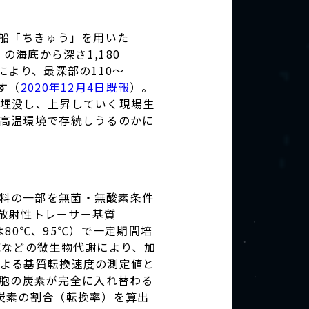
査船「ちきゅう」を用いた
）の海底から深さ1,180
より、最深部の110～
す（
2020年12月4日既報
）。
埋没し、上昇していく現場生
高温環境で存続しうるのかに
料の一部を無菌・無酸素条件
放射性トレーサー基質
は80℃、95℃）で一定期間培
応などの微生物代謝により、加
よる基質転換速度の測定値と
細胞の炭素が完全に入れ替わる
炭素の割合（転換率）を算出