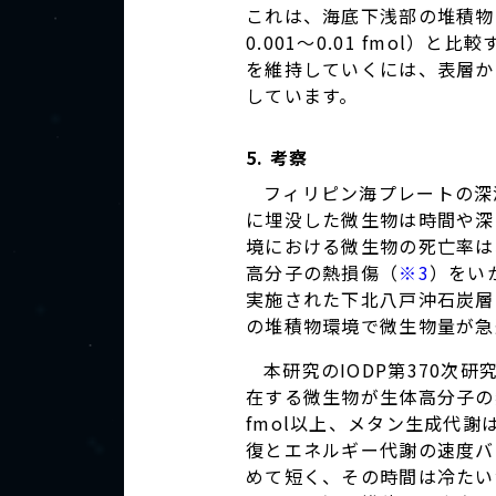
これは、海底下浅部の堆積物
0.001～0.01 fmol
を維持していくには、表層か
しています。
5. 考察
フィリピン海プレートの深
に埋没した微生物は時間や深
境における微生物の死亡率は
高分子の熱損傷（
※3
）をい
実施された下北八戸沖石炭層生
の堆積物環境で微生物量が急
本研究のIODP第370次
在する微生物が生体高分子の
fmol以上、メタン生成代謝
復とエネルギー代謝の速度バ
めて短く、その時間は冷たい