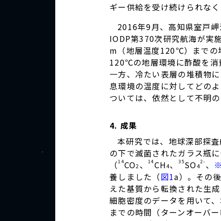
ギー供給を受け続けられなく
2016年9月、高知県室
IODP第370次研究航海が実
m（地層温度120℃）まで
120℃の地層環境に酢酸を
一方、冷たい表層の堆積物に
息環境の温度に対してどのよ
ついては、依然として不明の
4. 成果
本研究では、地球深部探査
の下で滅菌されたガラス瓶に
14
14
35
2-
（
CO
、
CH
、
SO
、
※
2
4
4
養しました（
図1
a）。その
えた基質から転換された生成
細胞密度のデータを用いて、堆
までの時間（ターンオーバー