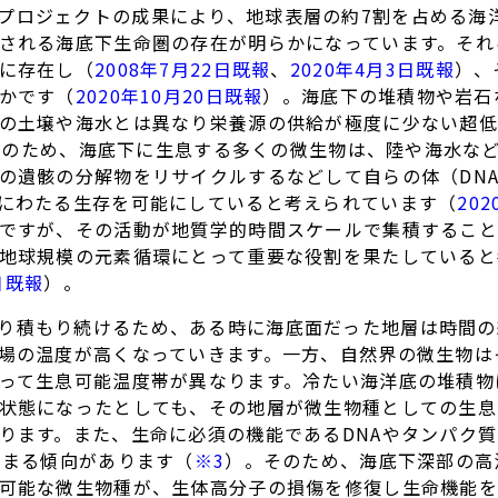
ロジェクトの成果により、地球表層の約7割を占める海洋のそ
される海底下生命圏の存在が明らかになっています。それ
に存在し（
2008年7月22日既報
、
2020年4月3日既報
）、
かです（
2020年10月20日既報
）。海底下の堆積物や岩石
の土壌や海水とは異なり栄養源の供給が極度に少ない超低
そのため、海底下に生息する多くの微生物は、陸や海水な
の遺骸の分解物をリサイクルするなどして自らの体（DN
にわたる生存を可能にしていると考えられています（
20
ですが、その活動が地質学的時間スケールで集積すること
地球規模の元素循環にとって重要な役割を果たしていると
日既報
）。
り積もり続けるため、ある時に海底面だった地層は時間の
場の温度が高くなっていきます。一方、自然界の微生物は
って生息可能温度帯が異なります。冷たい海洋底の堆積物
状態になったとしても、その地層が微生物種としての生息
ります。また、生命に必須の機能であるDNAやタンパク
高まる傾向があります（
※3
）。そのため、海底下深部の高
可能な微生物種が、生体高分子の損傷を修復し生命機能を