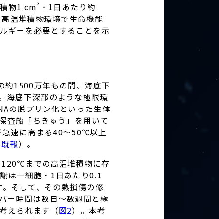
3
物1 cm
・1日あたり約
深部の高温堆積物環境で生命機能
ルギーを必要とすることを示
約1500万年もの間、海底下
。海底下深部のような極限環
NAの脱プリン化といった生体
部探査船「ちきゅう」を用いて
急速に高まる40～50℃以上
日既報
）。
120℃までの高温堆積物に存
は一細胞・1日あたり0.1
ます。そして、その熱損傷の修
バー時間は数日～数週間と極
考えられます（
図2
）。本考