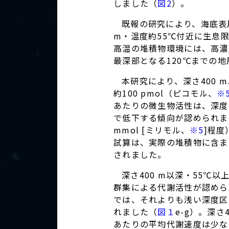
しました（
図2
）。
既報の研究により、海底表
m・温度約55℃付近に生息
高温の堆積物環境には、高濃
最深部となる120℃までの地層
本研究により、深さ400 
約100 pmol（ピコモル、
※
あたりの微生物活性は、深度・
で低下する傾向が認められま
mmol [ミリモル、
※5
]程
試算は、実際の堆積物に含ま
されました。
深さ400 m以深・55℃以
群集による代謝活性が認められま
では、それよりも浅い深度区
れました（
図１
e-g）。深
あたりの平均代謝速度は少なく