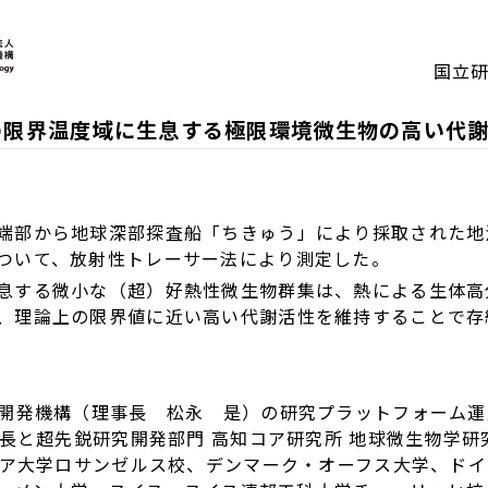
国立
の限界温度域に生息する極限環境微生物の高い代
端部から地球深部探査船「ちきゅう」により採取された地温
ついて、放射性トレーサー法により測定した。
息する微小な（超）好熱性微生物群集は、熱による生体高
、理論上の限界値に近い高い代謝活性を維持することで存
開発機構（理事長 松永 是）の研究プラットフォーム運
長と超先鋭研究開発部門 高知コア研究所 地球微生物学研
ア大学ロサンゼルス校、デンマーク・オーフス大学、ドイ