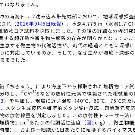
てはなりません。
戸岬沖の南海トラフ沈み込み帯先端部において、地球深部探
施され（
2016年9月5日既報
）、水深4,776 m（水温1.7℃
の堆積物コア試料を採取しました。その後の詳細な分析研究に
消費する超好熱性微生物生態系の存在が明らかとなっていま
生息する微生物の代謝活性が、時代の経過とともに深部に
うに対応しているのか、そして、なぜ生命が海底下深部の
ままでした。
船「ちきゅう」により海底下から採取された堆積物コア試
13
35
分取し、
Cや
Sなどの放射性元素で標識された極微量の
3
）を添加し、現場に近い温度（40℃、60℃、75℃また
後、メタン生成反応や嫌気的メタン酸化反応、硫酸還元反
物の放射線量を測定しました。この放射性トレーサー法に
3
積物1 cm
あたりの代謝活性速度（
図1
e-g）、微生物
時間）、および一細胞が1日あたりに転換するバイオマス