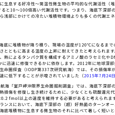
に生息する好冷性～常温性微生物の平均的な代謝活性（堆積
）と比較すると10～100倍高い代謝活性です。つまり、海底下
ら浅部にかけての冷たい堆積物環境よりも多くの代謝エネ
海底に堆積物が降り積り、現場の温度が120℃になるまでの
さとともに高まる温度の上昇に耐えてきたと考えられます
、熱によるタンパク質を構成するアミノ酸のラセミ化やD
かに迅速に修復できるかに依存します。2012年に地球深
命圏探査（IODP第337次研究航海）では、その損傷率が
速に低下することが示唆されていました（
2015年7月24
研究航海「室戸岬沖限界生命圏掘削調査」では、海底下深部の
熱損傷を修復し生き続けるために、少なくとも硫酸還元代謝
は0.2 fmol以上の速度を維持する必要があると考えられ
ランスにおいて、海底下深部の（超）好熱菌のターンオー
海底堆積物に生息する微生物のそれに比べて著しく短いと