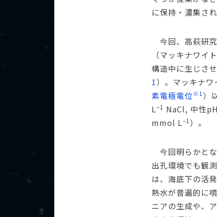
に保持・濃集さ
今回、高萩研
（マッキナワイト
構造中に生じさ
1
）。マッキナワ
※1
素電極電位
）
–1
L
NaCl, 中
–1
mmol L
）。
今回明らかとな
出孔環境でも観
は、海底下の活
熱水が普遍的に
ニアの生成や、