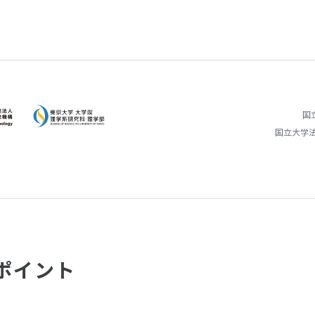
国
国立大学
のポイント