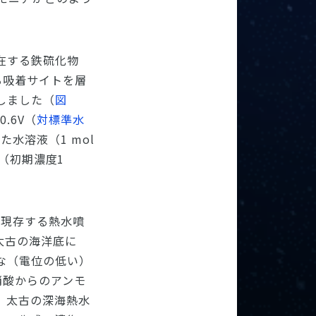
在する鉄硫化物
る吸着サイトを層
しました（
図
0.6V（
対標準水
水溶液（1 mol
た（初期濃度1
、現存する熱水噴
太古の海洋底に
な（電位の低い）
硝酸からのアンモ
、太古の深海熱水