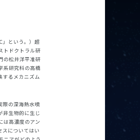
EC」という。）超
teポストドクトラル研
門の松井洋平准研
学系研究科の高橋
集するメカニズム
実際の深海熱水噴
が非生物的に生じ
には高濃度のアン
セスについてはい
モニアがどのよう