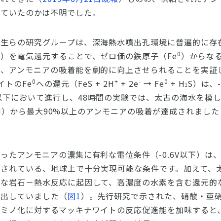
れていたのかは不明でした。
究生らの研究グループは、深海熱水噴出孔環境に普遍的に存
0
）を電気還元することで、ゼロ価の鉄原子（Fe
）からな
せ、アンモニアの吸着能を劇的に向上させられることを実証
0
+
-
0
イトのFe
への還元（FeS + 2H
+ 2e
→ Fe
+ H
S）は、-
2
以下において進行し、48時間の実験では、太古の海水を模した
性pH）から最大90%以上のアンモニアの吸着が達成されまし
ったアンモニアの濃集に有利な電位条件（-0.6V以下）は
測されている、地球上で十分実現可能な条件です。加えて、
発な岩石－熱水反応に起因して、高濃度の水素を含む還元的
噴出していました（
図1
）。先行研究で示された、硝酸・亜
アミノ化に対するマッキナワイトの反応促進能を加味すると