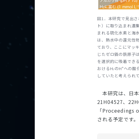
図1．本研究で見出
ト）に取り込まれ濃
まれる硫化水素と海水
は、熱水中の還元性
ており、ここにマッ
じたゼロ価の鉄原子は
を選択的に吸着できる
+
おけるH
のH
への酸
2
していたと考えられ
本研究は、日本学
21H04527、2
「Proceedings
される予定です。