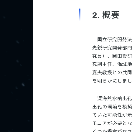
2. 概要
国立研究開発法
先鋭研究開発部門の高
究員）、岡田賢
究副主任、海域
嘉夫教授との共
を明らかにしま
深海熱水噴出
出孔の環境を模
ていた可能性が
モニアが必要と
くつか提案がな