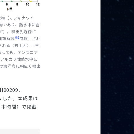
殿物（マッキナワイ
物であり、熱水中に含
+
H
）。噴出孔近傍に
※1
用語解説
参照）され
される（右上図）。生
であっても、アンモニア
はアルカリ性熱水中に
の海洋底に幅広く噴出
00209、
施されました。本成果は
日付け（日本時間）で掲載