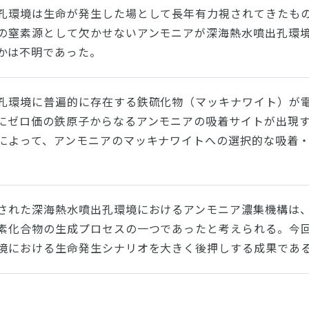
孔環境は生命が発生した場として長年有力視されてきたも
の窒素源として欠かせないアンモニアが深海熱水噴出孔環
かは不明であった。
孔環境に普遍的に存在する鉄硫化物（マッキナワイト）が
にゼロ価の鉄原子からなるアンモニアの吸着サイトが出現
によって、アンモニアのマッキナワイトへの選択的な吸着
された深海熱水噴出孔環境におけるアンモニア濃集機構は
素化合物の生成プロセスの一つであったと考えられる。今
境における生命発生シナリオを大きく後押しする成果であ