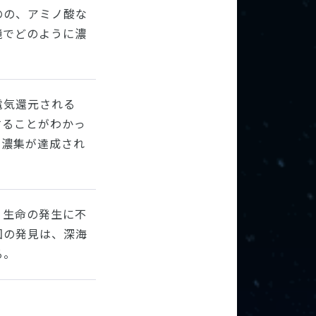
のの、アミノ酸な
境でどのように濃
電気還元される
することがわかっ
・濃集が達成され
、生命の発生に不
回の発見は、深海
る。