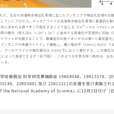
された、太古の深海熱水噴出孔環境に生じたアンモニアが噴出孔近傍の沈
集していくプロセス。マッキナワイトは深海熱水噴出孔環境に普遍的な鉱
2+
中に含まれる鉄イオンが反応することで生じる（Fe
+ H
S → FeS + 2
2
+
-
物質の酸化（例えばH
→ 2H
+ 2e
）に由来する負電位が定常的に印加（
2
キナワイトが沈殿することで、層構造中の鉄イオンがゼロ価へと電気還元
アンモニアの吸着サイトとして機能し、濃い塩水中（1mol/L NaCl）
。マッキナワイトの電気還元は-0.6V以下において進行する。この電位
化によって達成できるが（右下図）、このような水質を持つ熱水は、太古
ている。
術振興会 科学研究費補助金 19K04048、19K15379、20H
2H05149、22K03801 及び 23K13211の支援を受け実
 of the National Academy of Science」に10月3