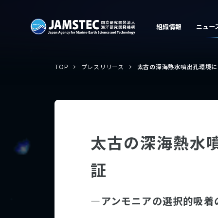
TOP
プレスリリース
太古の深海熱水噴出孔環境に
太古の深海熱水
証
―アンモニアの選択的吸着