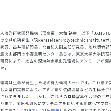
人海洋研究開発機構（理事長 大和 裕幸、以下「JAMST
萩航研究生（現Rensselaer Polytechnic Institu
研究員、高井研部門長、北台紀夫副主任研究員、地球環境部
地震火山部門の小野重明センター長らは、東京大学大学院理
同研究により、太古の深海熱水噴出孔環境にアンモニアが濃
した。
孔環境は生命が発生した場の有力候補の一つです。これまで
擬した室内実験により、アミノ酸や核酸塩基などの生体分子
示されてきました。しかし、これらの有機窒素化合物の生成
なります。噴出孔周辺にアンモニアを供給する地球化学プロ
されてきた（
2019年6月21日既報
）ものの、供給されたアン