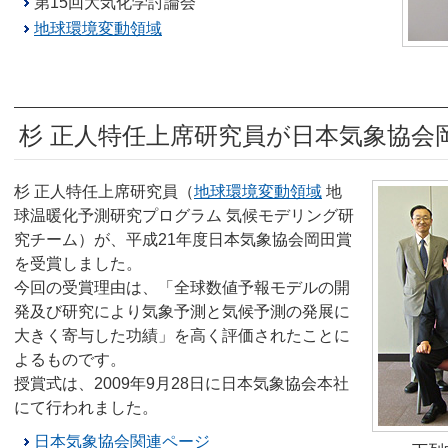
第15回大気化学討論会
地球環境変動領域
杉 正人特任上席研究員が日本気象協会
杉 正人特任上席研究員（
地球環境変動領域
地
球温暖化予測研究プログラム 気候モデリング研
究チーム）が、平成21年度日本気象協会岡田賞
を受賞しました。
今回の受賞理由は、「全球数値予報モデルの開
発及び研究により気象予測と気候予測の発展に
大きく寄与した功績」を高く評価されたことに
よるものです。
授賞式は、2009年9月28日に日本気象協会本社
にて行われました。
日本気象協会関連ページ