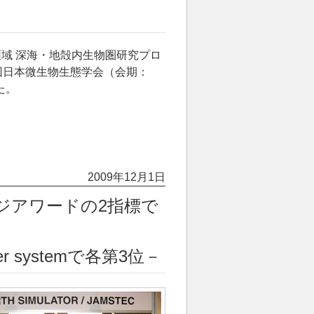
域 深海・地殻内生物圏研究プロ
回日本微生物生態学会（会期：
た。
2009年12月1日
ジアワードの2指標で
 per systemで各第3位－