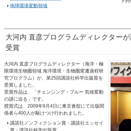
下列
地球環境変動領域
大河内 直彦プログラムディレクターが
受賞
大河内 直彦プログラムディレクター（海洋・極
限環境生物圏領域 海洋環境・生物圏変遷過程研
究プログラム）が、第25回講談社科学出版賞を
受賞しました。
受賞作品は、「チェンジング・ブルー 気候変動
の謎に迫る」です。
授賞式は、2009年9月4日に東京會舘にて出版関
係者ら400人が駆けつけ行われました。
講談社ノンフィクション賞・講談社エッセイ
賞・講談社科学出版賞