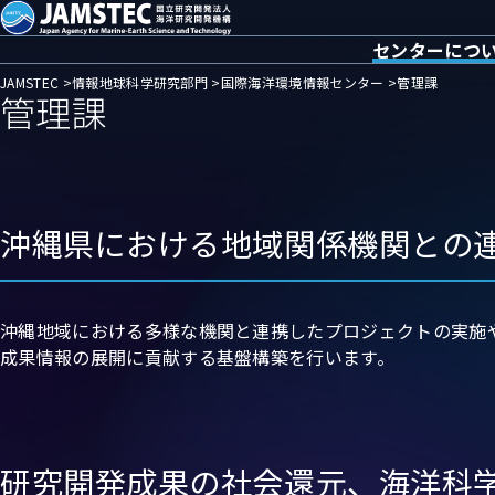
グ
こ
フ
ロ
の
ッ
JAMSTEC 国立研究開発法人海洋研究開発機構
センターにつ
ー
ペ
タ
JAMSTEC
情報地球科学研究部門
国際海洋環境情報センター
管理課
バ
ー
ー
管理課
ここから本文
ル
ジ
メ
メ
の
ニ
ニ
本
ュ
ュ
文
ー
ー
へ
へ
沖縄県における地域関係機関との
へ
沖縄地域における多様な機関と連携したプロジェクトの実施
成果情報の展開に貢献する基盤構築を行います。
研究開発成果の社会還元、海洋科