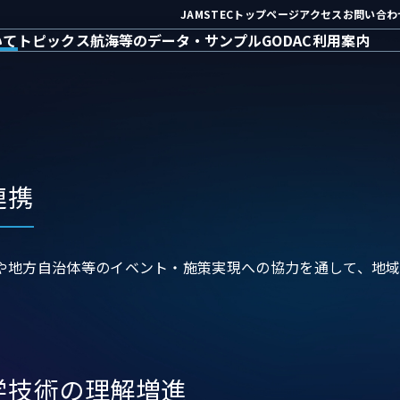
JAMSTECトップページ
アクセス
お問い合わ
いて
トピックス
航海等のデータ・サンプル
GODAC利用案内
連携
や地方自治体等のイベント・施策実現への協力を通して、地
学技術の理解増進