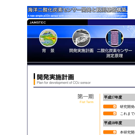
平成17年度
研究開発
これまで
平成18年度
本研究開