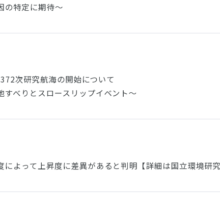
因の特定に期待～
第372次研究航海の開始について
地すべりとスロースリップイベント～
度によって上昇度に差異があると判明【詳細は国立環境研