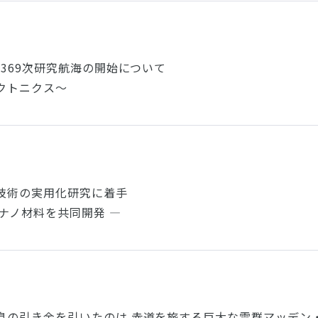
第369次研究航海の開始について
クトニクス～
技術の実用化研究に着手
ナノ材料を共同開発 ―
息の引き金を引いたのは 赤道を旅する巨大な雲群マッデン