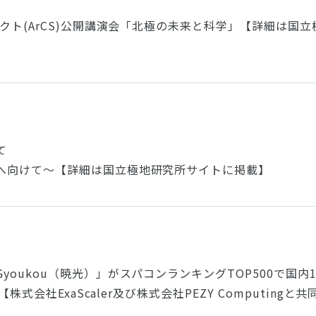
ェクト(ArCS)公開講演会「北極の未来と科学」【詳細は国
て
へ向けて～【詳細は国立極地研究所サイトに掲載】
oukou（暁光）」がスパコンランキングTOP500で国内
株式会社ExaScaler及び株式会社PEZY Computingと