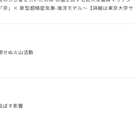
タ「京」× 新型超精密気象-海洋モデル～【詳細は東京大学
期せぬ火山活動
及ぼす影響