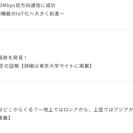
0Mbps双方向通信に成功
測機器のIoT化へ大きく前進～
痕跡を発見！
固定の証拠【詳細は東京大学サイトに掲載】
はどこからくる？～地上ではロシアから、上空ではアジア
掲載】