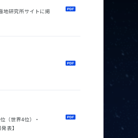
立極地研究所サイトに掲
1位（世界4位）・
共同発表】