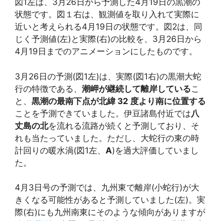
図1左は、3月26日から予測した4月19日の黒潮の
状態です。図１右は、観測値を取り入れて実際に
近いと考えられる4月19日の状態です。図2は、同
じく予測値(左)と実際(右)の比較を、3月26日から
4月19日までのアニメーションにしたものです。
3月26日の予測(図1左)は、実際(図1右)の黒潮大蛇
行の特徴である、
潮岬が継続して離岸している
こ
と、
黒潮の最南下点が北緯 32 度より南に位置する
ことを予測できていました。伊豆諸島付近では
八
丈島の北
を流れる流路が続くと予測しており、そ
れも当たっていました。ただし、大蛇行の東の時
計回りの暖水渦(図1左、
A
)を過大評価していまし
た。
4月3日号の予測では、九州東で離岸(小蛇行)が大
きくなる可能性があると予測していました(左)。実
際(右)にも九州南東にそのような傾向がありますが