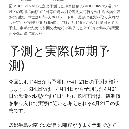
図3:
JCOPE2Mで推定と予測した冷水面積(水深1000mの水温3℃
以下の海域の面積)の1日毎の時系列で黒潮大蛇行を作る冷水渦の強
4
さの指標。単位は10
平方キロメートル。黒線は観測を取り入れつ
つ推定した実際の値(解析値)。点線が3月26日から4月19日までの
予測。参考のために前回の大蛇行が終了した2005年の時の時間変
化を薄い線で重ねた。
予測と実際(短期予
測)
今回は4月14日から予測した4月21日の予測を検証
します。図4上段は、4月14日から予測した4月21
日の黒潮の状態です(1日平均)。図4下段は、観測値
を取り入れて実際に近いと考えられる4月21日の状
態です。
房総半島の南での黒潮の離岸がうまく予測できて