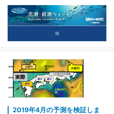
コ
ン
テ
ン
ツ
メ
へ
ス
キ
ニ
ッ
プ
ュ
ー
2019年4月の予測を検証しま