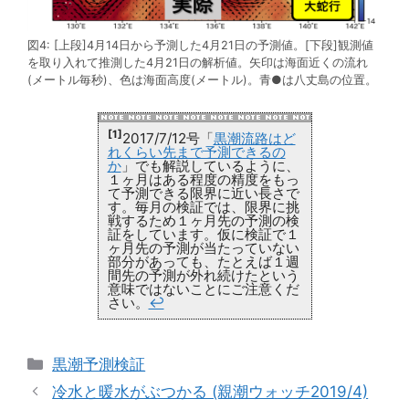
図4: [上段]4月14日から予測した4月21日の予測値。[下段]観測値
を取り入れて推測した4月21日の解析値。矢印は海面近くの流れ
(メートル毎秒)、色は海面高度(メートル)。青●は八丈島の位置。
[1]
2017/7/12号「
黒潮流路はど
れくらい先まで予測できるの
か
」でも解説しているように、
１ヶ月はある程度の精度をもっ
て予測できる限界に近い長さで
す。毎月の検証では、限界に挑
戦するため１ヶ月先の予測の検
証をしています。仮に検証で１
ヶ月先の予測が当たっていない
部分があっても、たとえば１週
間先の予測が外れ続けたという
意味ではないことにご注意くだ
さい。
↩
カ
黒潮予測検証
テ
冷水と暖水がぶつかる (親潮ウォッチ2019/4)
ゴ