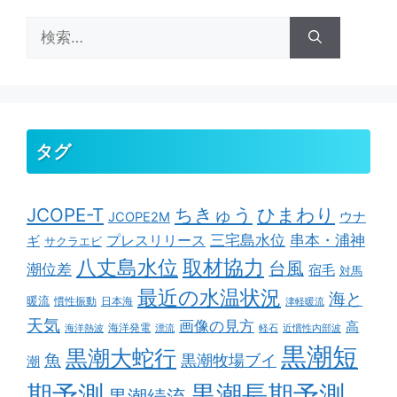
検
索:
タグ
ちきゅう
ひまわり
JCOPE-T
ウナ
JCOPE2M
串本・浦神
三宅島水位
ギ
プレスリリース
サクラエビ
取材協力
八丈島水位
台風
潮位差
宿毛
対馬
最近の水温状況
海と
暖流
慣性振動
日本海
津軽暖流
天気
画像の見方
高
海洋発電
海洋熱波
漂流
軽石
近慣性内部波
黒潮短
黒潮大蛇行
魚
黒潮牧場ブイ
潮
期予測
黒潮長期予測
黒潮続流