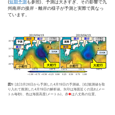
(
短期予測
も参照)、予測は大きすぎ、その影響で九
州南岸の接岸・離岸の様子が予測と実際で異なっ
ています。
図1:
[左]3月26日から予測した4月19日の予測値。[右]観測値を取
り入れて推測した4月19日の解析値。矢印は海面近くの流れ(メー
トル毎秒)、色は海面高度(メートル)。赤
●
は八丈島の位置。