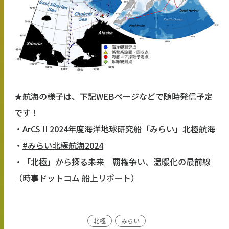
★航海の様子は、下記WEBページなどで随時発信予定
です！
・
ArCS II 2024年度海洋地球研究船「みらい」北極航海
・
#みらい北極航海2024
・
「北極」から探る未来 覇権争い、温暖化の最前線
（時事ドットコム 船上リポート）
北極
みらい