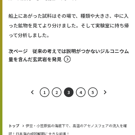
船上にあがった試料はその場で、種類や大きさ、中に入
った鉱物を見てより分けました。そして実験室に持ち帰
って分析しました。
次ページ 従来の考えでは説明がつかないジルコニウム
量を含んだ玄武岩を発見
1
2
3
4
5
トップ
伊豆・小笠原弧の海底下で、高温のアセノスフェアの流入を確
認！日本海の成因解明に大きな前進！