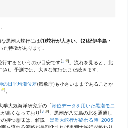
す。
的な黒潮大蛇行には
(1)蛇行が大きい
、
(2)紀伊半島・
った特徴があります。
[
1
]
蛇行するというのが目安です
。流れを見ると、北
す(A)。予測では、大きな蛇行はまだ続きます。
神の日平均潮位差
(気象庁)も小さいままであることか
]
。
京大学大気海洋研究所の「
潮位データを用いた黒潮モニ
[
3
]
位が高くなっており
、黒潮が八丈島の北を通過し
位の持つ意味は、解説「
黒潮大蛇行が終わる時: 2005
の南を流れる流路が長期化すれば黒潮大蛇行が終わり