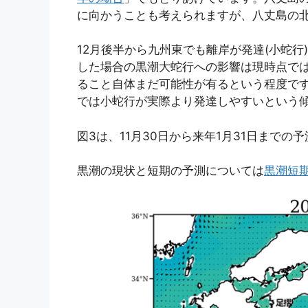
に向かうことも考えられますが、八丈島の
12月後半から九州東でも離岸が発達(小蛇行
した場合の黒潮大蛇行への影響は現時点で
ること自体まだ可能性が有るという程度で
では小蛇行が実際より発達しやすいという
図3は、11月30日から来年1月31日まで
黒潮の現状と短期の予測については
黒潮短