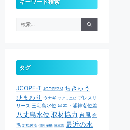
キーワード検索
検
索:
タグ
ちきゅう
JCOPE-T
JCOPE2M
ひまわり
ウナギ
プレスリ
サクラエビ
串本・浦神潮位差
三宅島水位
リース
取材協力
八丈島水位
台風
宿
最近の水
毛
対馬暖流
慣性振動
日本海