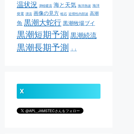
温状況
海と天気
海洋
津軽暖流
海洋熱波
画像の見方
高潮
発電
漂流
軽石
近慣性内部波
黒潮大蛇行
魚
黒潮牧場ブイ
黒潮短期予測
黒潮続流
黒潮長期予測
ｊｊ
X