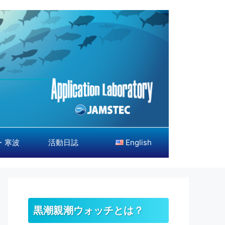
・寒波
活動日誌
English
黒潮親潮ウォッチとは？