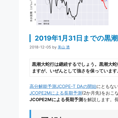
2019年1月31日までの黒
2018-12-05
by
美山 透
黒潮大
蛇行は継続するでしょう。黒潮大蛇
ますが、いぜんとして強さを保っています
高分解能予測JCOPE-T DAの開始
にともな
JCOPE2Mによる長期予測
(2か月先)をおこ
JCOPE2Mによる長期予測
を解説します。