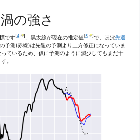
る渦の強さ
[
4
]
[
5
]
標です
。黒太線が現在の推定値
で、ほぼ
先週
新の予測(赤線)は先週の予測より上方修正になっていま
なっているため、仮に予測のように減少してもまだ十
ます。