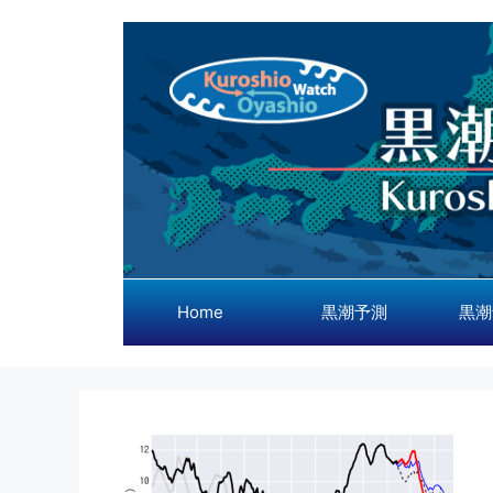
コ
ン
テ
ン
ツ
へ
ス
キ
ッ
プ
Home
黒潮予測
黒潮