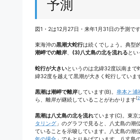
予測
図1・2は12月27日・来年1月31日の予測で
東海沖の
黒潮大蛇行
は続くでしょう。典型
潮岬での離岸
、
(3)八丈島の北を流れる
とい
蛇行が大きい
というのは北緯32度以南まで
緯32度を越えて黒潮が大きく蛇行していま
黒潮は潮岬で離岸
しています(B)。
串本と浦
[
2
ら、離岸が継続していることがわかります
黒潮は八丈島の北を流れ
ています(C)。東
タリング
」のグラフで見ると、八丈島の潮
ていることを示唆しています。八丈島の潮
年の場合
」でもとりあげています。八丈島