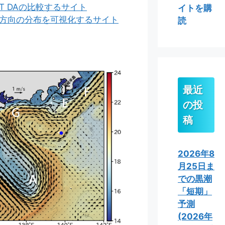
T DAの比較するサイト
イトを購
鉛直)方向の分布を可視化するサイト
読
最近
の投
稿
2026年8
月25日ま
での黒潮
「短期」
予測
(2026年