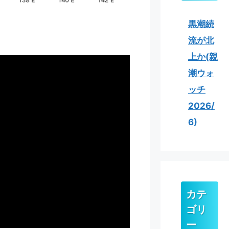
黒潮続
流が北
上か(親
潮ウォ
ッチ
2026/
6)
カテ
ゴリ
ー