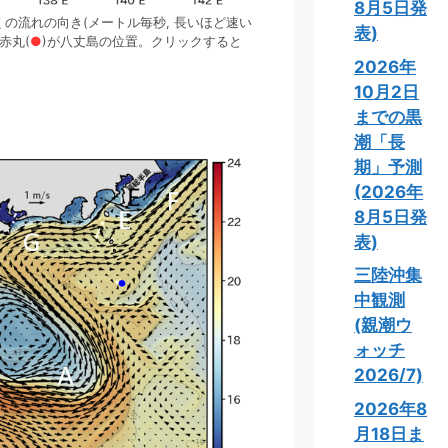
8月5日発
くの流れの向き(メートル毎秒, 長いほど速い
表)
赤丸(
●
)が八丈島の位置。クリックすると
2026年
10月2日
までの黒
潮「長
期」予測
(2026年
8月5日発
表)
三陸沖集
中観測
(親潮ウ
ォッチ
2026/7)
2026年8
月18日ま