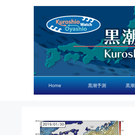
コ
ン
テ
ン
ツ
へ
ス
キ
ッ
プ
Home
黒潮予測
黒潮