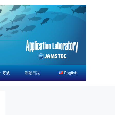
・寒波
活動日誌
English