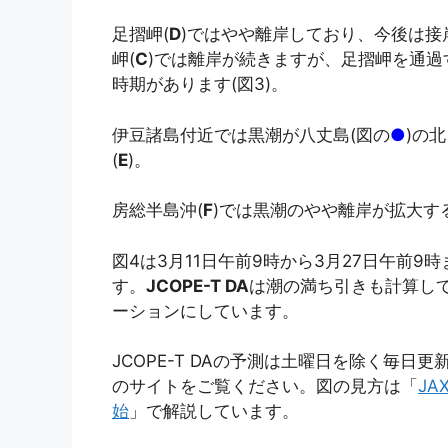
足摺岬(
D
)ではやや離岸しており、今後は接
岬(
C
)では離岸が続きますが、足摺岬を通過
時期があります(図3)。
伊豆諸島付近では黒潮が八丈島(図の
●
)の
(
E
)。
房総半島沖(
F
)では黒潮のやや離岸が拡大す
図4は3月11日午前9時から3月27日午前
す。
JCOPE-T DA
は潮の満ち引きも計算し
ーションにしています。
JCOPE-T DAの予測は土曜日を除く毎日
のサイトをご覧ください。図の見方は「
J
始
」で解説しています。