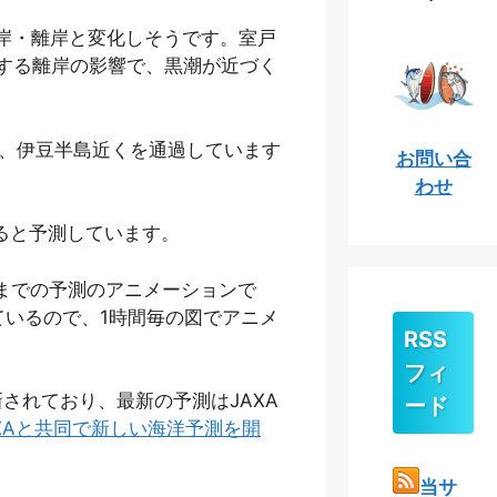
岸・離岸と変化しそうです。室戸
する離岸の影響で、黒潮が近づく
北、伊豆半島近くを通過しています
お問い合
わせ
ると予測しています。
9時までの予測のアニメーションで
ているので、1時間毎の図でアニメ
RSS
フィ
更新されており、最新の予測はJAXA
ード
AXAと共同で新しい海洋予測を開
当サ