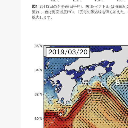
図1:
3月13日の予測値(日平均)。矢印(ベクトル)は海面近
流れ)、色は海面温度(°C)。1度毎の等温線も薄く加えた。
拡大します。