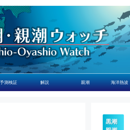
予測検証
解説
親潮
海洋熱波
黒潮