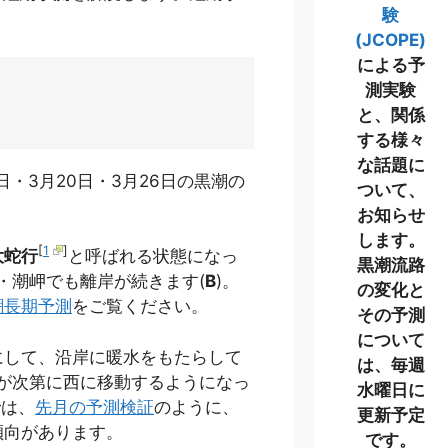
験
。
(JCOPE)
による予
測実験
と、関係
する様々
な話題に
13日・3月20日・3月26日の黒潮の
ついて、
お知らせ
します。
[
1
]
大蛇行
と呼ばれる状態になっ
黒潮流路
・潮岬でも離岸が続きます(
B
)。
の変化と
潮長期予測
をご覧ください。
その予測
について
にして、沿岸に暖水をもたらして
は、毎週
置が次第に西に移動するようになっ
水曜日に
では、
先月の予測検証
のように、
更新予定
傾向があります。
です。