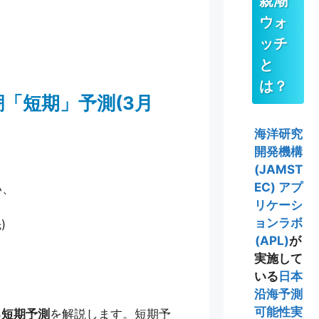
親潮
ウォ
ッチ
と
は？
潮「短期」予測(3月
海洋研究
開発機構
(JAMST
EC)
アプ
い、
リケーシ
ョンラボ
)
(APL)
が
実施して
いる
日本
沿海予測
可能性実
よる短期予測
を解説します。短期予