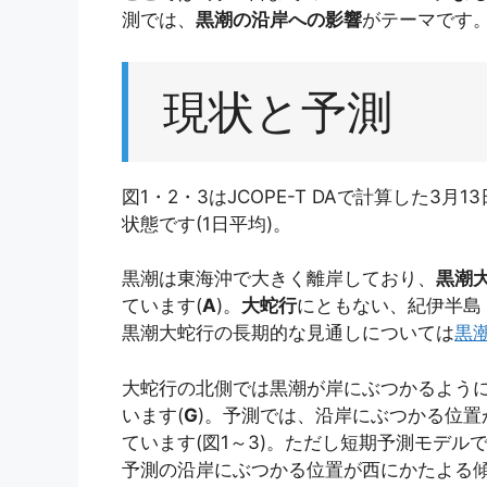
測では、
黒潮の沿岸への影響
がテーマです
現状と予測
図1・2・3はJCOPE-T DAで計算した3月
状態です(1日平均)。
黒潮は東海沖で大きく離岸しており、
黒潮
ています(
A
)。
大蛇行
にともない、紀伊半島
黒潮大蛇行の長期的な見通しについては
黒
大蛇行の北側では黒潮が岸にぶつかるよう
います(
G
)。予測では、沿岸にぶつかる位
ています(図1～3)。ただし短期予測モデル
予測の沿岸にぶつかる位置が西にかたよる