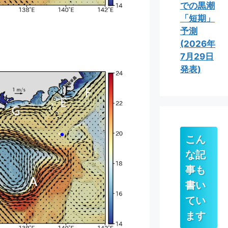
での黒潮
「短期」
予測
(2026年
7月29日
発表)
こん
な記
事も
書い
てい
ます