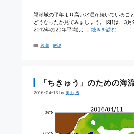
親潮域の平年より高い水温が続いていることを
どうなったか見てみましょう。 図1は、3月9
2012年の20年平均)よ …
続きを読む
カ
親潮
、
解説
テ
ゴ
リ
ー
「ちきゅう」のための海流予測
2016-04-13
by
美山 透