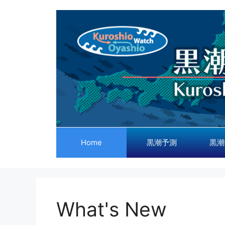
コ
ン
テ
ン
ツ
へ
ス
キ
ッ
プ
Home
黒潮予測
黒潮
What's New