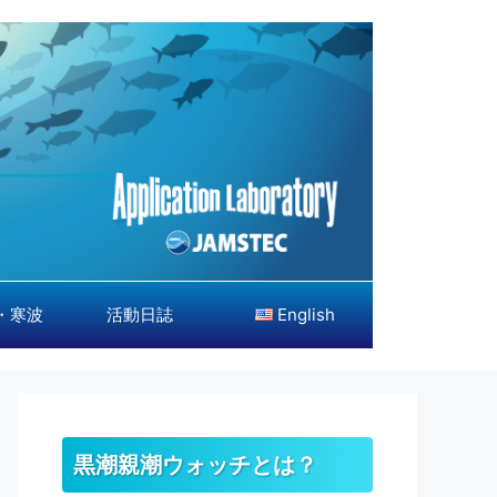
・寒波
活動日誌
English
黒潮親潮ウォッチとは？