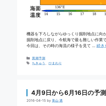
機器を下ろしながらゆっくり掘削地点に向かって
掘削地点に戻り、今航海で最も難しい作業
今回は、その時の海流の様子を見て …
続き
カ
黒潮予測
テ
タ
ちきゅう
、
ひまわり
ゴ
グ
リ
ー
4月9日から6月16日の予測
2016-04-15
by
美山 透