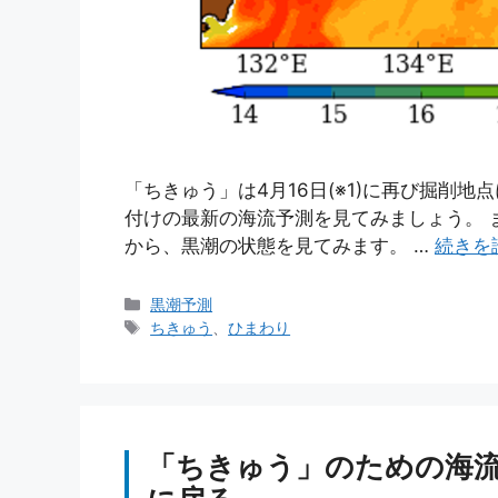
「ちきゅう」は4月16日(※1)に再び掘削地
付けの最新の海流予測を見てみましょう。 ま
から、黒潮の状態を見てみます。 …
続きを
カ
黒潮予測
テ
タ
ちきゅう
、
ひまわり
ゴ
グ
リ
ー
「ちきゅう」のための海流予