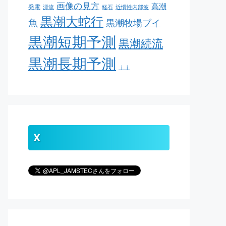
画像の見方
高潮
発電
漂流
軽石
近慣性内部波
黒潮大蛇行
魚
黒潮牧場ブイ
黒潮短期予測
黒潮続流
黒潮長期予測
ｊｊ
X