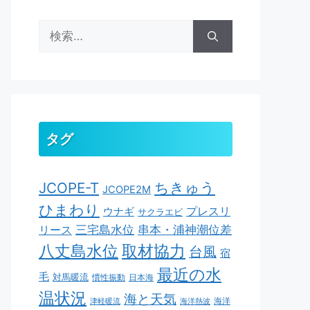
検
索:
タグ
ちきゅう
JCOPE-T
JCOPE2M
ひまわり
ウナギ
プレスリ
サクラエビ
串本・浦神潮位差
三宅島水位
リース
取材協力
八丈島水位
台風
宿
最近の水
毛
対馬暖流
慣性振動
日本海
温状況
海と天気
海洋
津軽暖流
海洋熱波