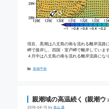
現在、黒潮は八丈島の南を流れる離岸流路
岬で接岸し、四国・室戸岬で離岸しています
４月中は八丈島の南を流れる離岸流路になり
カ
黒潮予測
テ
ゴ
リ
ー
親潮域の高温続く (親潮ウォッ
2016-04-15
by
美山 透