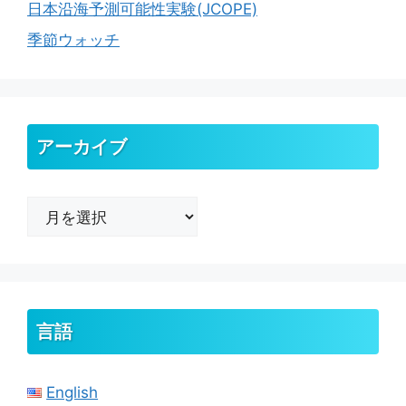
日本沿海予測可能性実験(JCOPE)
季節ウォッチ
アーカイブ
ア
ー
カ
イ
ブ
言語
English