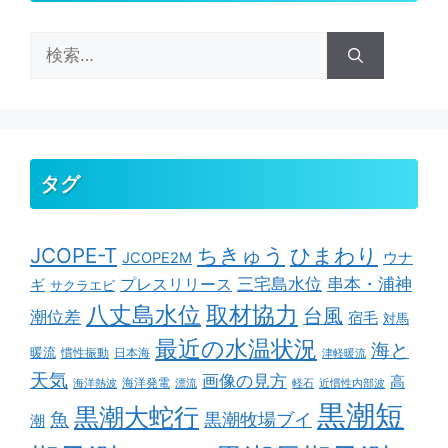
検
索:
タグ
ちきゅう
ひまわり
JCOPE-T
ウナ
JCOPE2M
串本・浦神
三宅島水位
ギ
プレスリリース
サクラエビ
取材協力
八丈島水位
台風
潮位差
宿毛
対馬
最近の水温状況
海と
暖流
慣性振動
日本海
津軽暖流
天気
画像の見方
高
海洋発電
海洋熱波
漂流
軽石
近慣性内部波
黒潮短
黒潮大蛇行
魚
黒潮牧場ブイ
潮