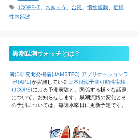
テ
タ
JCOPE-T
、
ちきゅう
、
台風
、
慣性振動
、
近慣
ゴ
グ
性内部波
リ
ー
黒潮親潮ウォッチとは？
海洋研究開発機構(JAMSTEC)
アプリケーションラ
ボ(APL)
が実施している
日本沿海予測可能性実験
(JCOPE)
による予測実験と、関係する様々な話題
について、お知らせします。黒潮流路の変化とそ
の予測については、毎週水曜日に更新予定です。