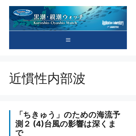
コ
ン
テ
ン
ツ
メ
へ
ス
キ
ニ
ッ
プ
近慣性内部波
ュ
ー
「ちきゅう」のための海流予
測２ (4)台風の影響は深くま
で