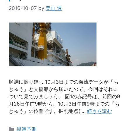
2016-10-07
by
美山 透
順調に掘り進む 10月3日までの海流データが「ち
きゅう」と支援船から届いたので、今回はそれに
ついて見てみましょう。 図1の赤記号は、前回の9
月26日午前9時から、10月3日午前9時までの「ち
きゅう」の位置です。掘削地点( …
続きを読む
カ
黒潮予測