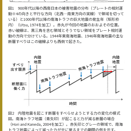
図1 900年代以降の西南日本の被害地震の分布（プレートの相対運
動※4の向きと平行な方向（北西―南東方向の実線）で領域を切って
いる）と1000年代以降の南海トラフの巨大地震の発生年（矩形枠
内）（Utsu, 1974を加工）。赤丸が今回の地震のおおよその位置。
赤い破線は、黒三角を含む領域とそうでない領域をプレート相対運
動の方向で分けている。1944年東南海地震、1946年南海地震の主な
断層すべりはこの破線よりも西側で起きた。
図2 内陸地震を起こす断層をすべらせようとする力の変化の模式
図。南海トラフ地震（青矢印）が起こると力が減る断層の場合
（Hori and Kaneda, 2004を加工）。赤矢印とグレーの領域で、南海
トラフ地震によって減った力が元に戻るまでの期間の例を示す。