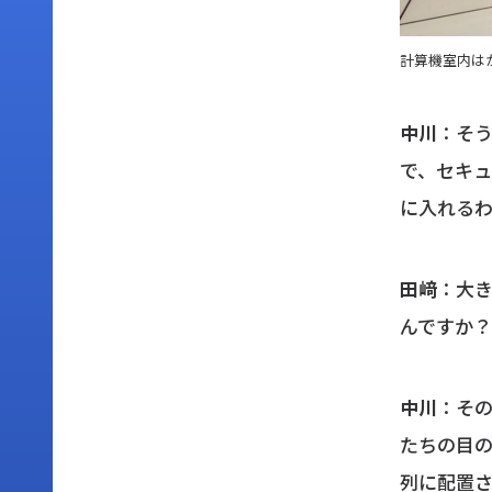
計算機室内は
中川
：そ
で、セキュ
に入れる
田﨑
：大
んですか？
中川
：そ
たちの目の
列に配置さ