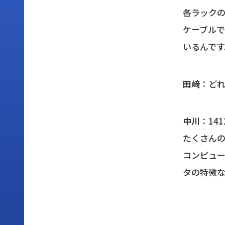
各ラック
ケーブル
いるんです
田﨑
：ど
中川
：14
たくさん
コンピュ
タの特徴な