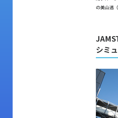
の美⼭透
JAM
シミュ