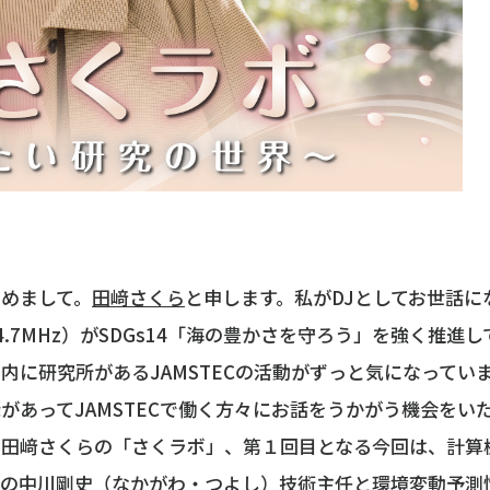
めまして。
田﨑さくら
と申します。私がDJとしてお世話にな
4.7MHz）がSDGs14「海の豊かさを守ろう」を強く推進
内に研究所があるJAMSTECの活動がずっと気になってい
があってJAMSTECで働く方々にお話をうかがう機会をい
。田﨑さくらの「さくラボ」、第１回目となる今回は、計算
プの中川剛史（なかがわ・つよし）技術主任と環境変動予測