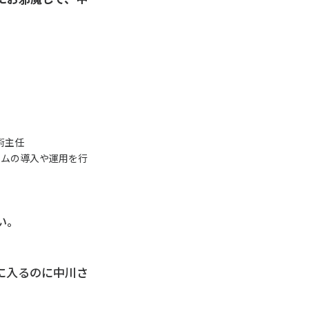
。
術主任
テムの導入や運用を行
い。
に入るのに中川さ