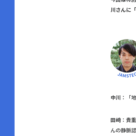
川さんに
中川
：「
田﨑
：貴
んの静脈