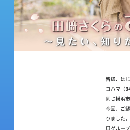
皆様、はじ
コハマ（8
同じ横浜市
今回、ご縁
りました
用グルー