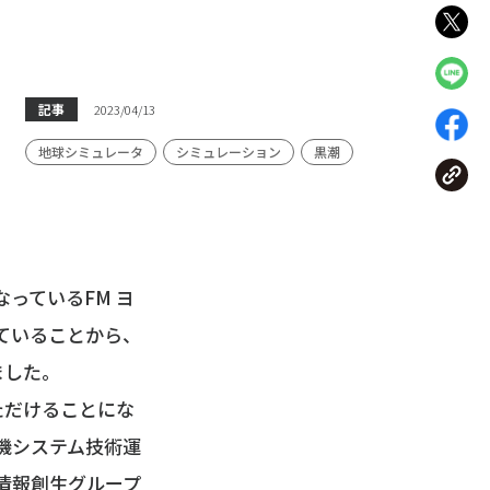
記事
2023/04/13
地球シミュレータ
シミュレーション
黒潮
っているFM ヨ
していることから、
ました。
ただけることにな
機システム技術運
情報創⽣グループ