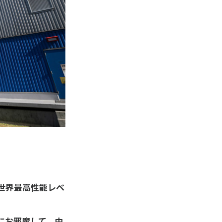
世界最高性能レベ
。
にお邪魔して、中