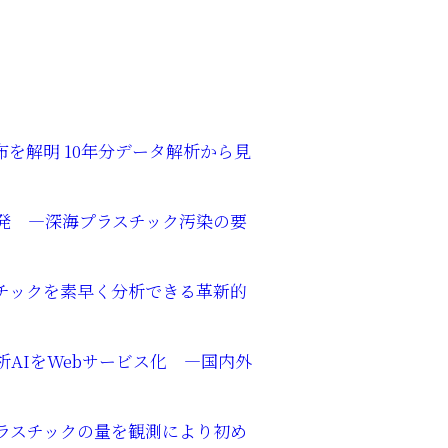
を解明 10年分データ解析から見
発 ―深海プラスチック汚染の要
チックを素早く分析できる革新的
AIをWebサービス化 ―国内外
ラスチックの量を観測により初め