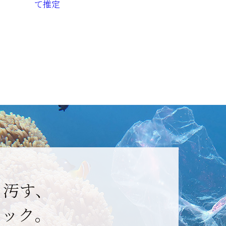
て推定
を汚す、
チック。