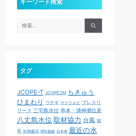
キーワード検索
検
索:
タグ
ちきゅう
JCOPE-T
JCOPE2M
ひまわり
ウナギ
プレスリ
サクラエビ
串本・浦神潮位差
三宅島水位
リース
取材協力
八丈島水位
台風
宿
最近の水
毛
対馬暖流
慣性振動
日本海