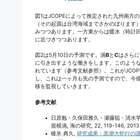
図1はJCOPEによって推定された九州南方
（その起源は台湾海域までさかのぼります
みつつあります。一方東からは暖水（時計
に近づきつつあります。
図2は5月10日の予測です。渦
B
と
C
はさらに
に引き出すような働きをします。このよう
れています（参考文献参照）。これがJCO
し、これは一ヶ月も先の予測ですので、今
移を監視していきます。
参考文献
日原勉・久保田雅久・瀬藤聡・清水学
規模渦, 海の研究, 22, 119-146, 2013 
碓氷 典久,
研究成果：黒潮大蛇行の