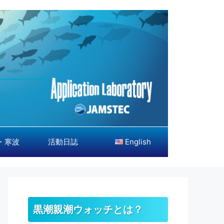
・寒波
活動日誌
English
黒潮親潮ウォッチとは？