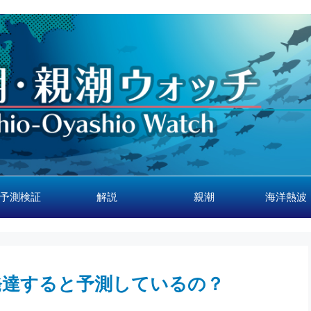
予測検証
解説
親潮
海洋熱波
発達すると予測しているの？