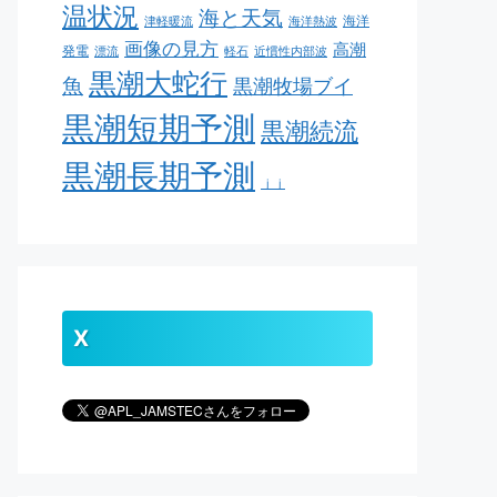
温状況
海と天気
海洋
津軽暖流
海洋熱波
画像の見方
高潮
発電
漂流
軽石
近慣性内部波
黒潮大蛇行
魚
黒潮牧場ブイ
黒潮短期予測
黒潮続流
黒潮長期予測
ｊｊ
X