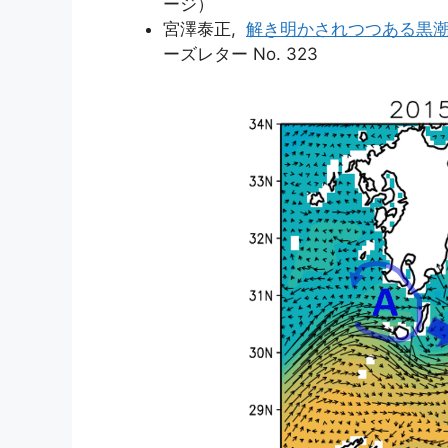
ージ）
宮澤泰正,
解き明かされつつある黒
ーズレター No. 323