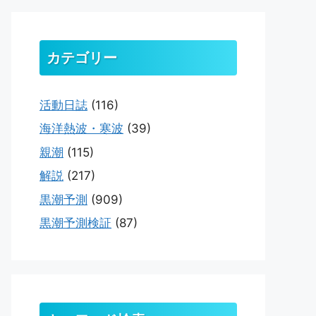
カテゴリー
活動日誌
(116)
海洋熱波・寒波
(39)
親潮
(115)
解説
(217)
黒潮予測
(909)
黒潮予測検証
(87)