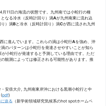
の4月11日の海流の状態です。九州南では小蛇行の種
）となる冷水（反時計回り）渦
A
が九州南東に流れ込
回り）渦
B
と冷水（反時計回り）渦
C
が西に流され九州
西に進んでいます。これらの渦は小蛇行
A
を強め、沖
な渦のパターンは小蛇行を発達させやすいことが知ら
PEが小蛇行が発達すると予測している理由です。ただ
後の観測によっては修正される可能性があります。推
・安倍大介, 九州南東岸沖における黒潮小蛇行と中
(
pdf
)
謎に迫る
（新学術領域研究気候系のhot spotホームペ