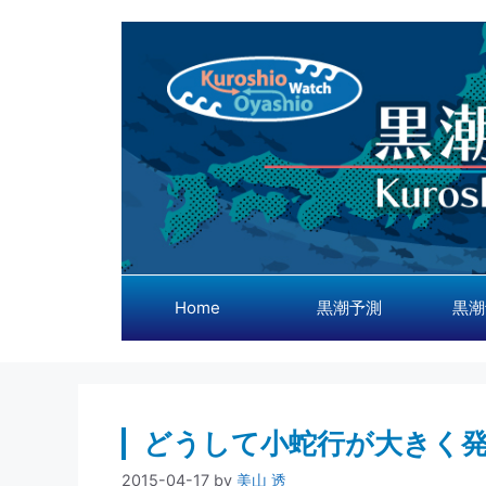
コ
ン
テ
ン
ツ
へ
ス
キ
ッ
プ
Home
黒潮予測
黒潮
どうして小蛇行が大きく
2015-04-17
by
美山 透