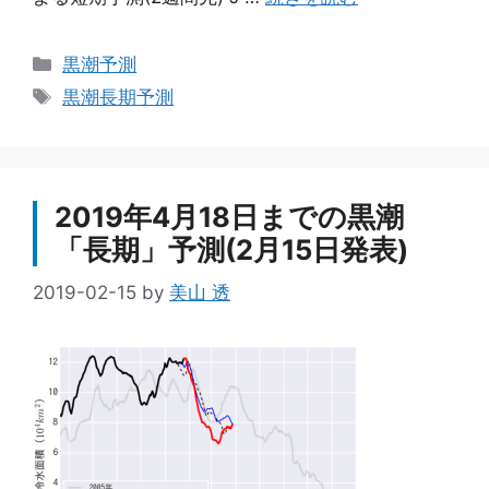
カ
黒潮予測
テ
タ
黒潮長期予測
ゴ
グ
リ
ー
2019年4月18日までの黒潮
「長期」予測(2月15日発表)
2019-02-15
by
美山 透