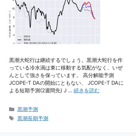
黒潮大蛇行は継続するでしょう。黒潮大蛇行を作
っている冷水渦は東に移動する気配がなく、いぜ
んとして強さを保っています。 高分解能予測
JCOPE-T DAの開始にともない、 JCOPE-T DAに
よる短期予測(2週間先) J …
続きを読む
カ
黒潮予測
テ
タ
黒潮長期予測
ゴ
グ
リ