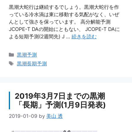
黒潮大蛇行は継続するでしょう。黒潮大蛇行を作
っている冷水渦は東に移動する気配がなく、いぜ
んとして強さを保っています。 高分解能予測
JCOPE-T DAの開始にともない、 JCOPE-T DAに
よる短期予測(2週間先) J …
続きを読む
カ
黒潮予測
テ
タ
黒潮長期予測
ゴ
グ
リ
ー
2019年3月7日までの黒潮
「長期」予測(1月9日発表)
2019-01-09
by
美山 透