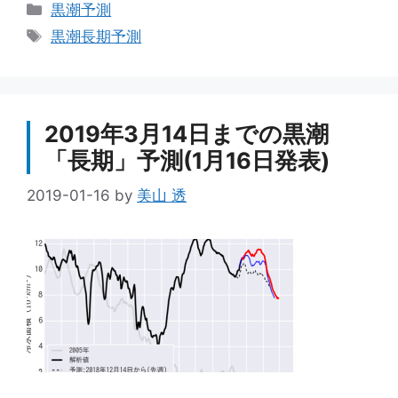
カ
黒潮予測
テ
タ
黒潮長期予測
ゴ
グ
リ
ー
2019年3月14日までの黒潮
「長期」予測(1月16日発表)
2019-01-16
by
美山 透