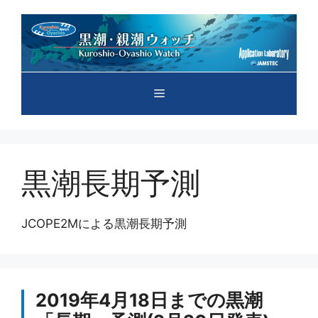
コ
ン
テ
ン
ツ
メ
へ
ス
キ
ニ
ッ
プ
黒潮長期予測
ュ
ー
JCOPE2Mによる黒潮長期予測
2019年4月18日までの黒潮