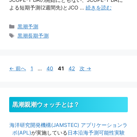
よる短期予測(2週間先)とJCO …
続きを読む
カ
黒潮予測
テ
タ
黒潮長期予測
ゴ
グ
リ
ー
ペ
ペ
ペ
ペ
←
前へ
1
…
40
41
42
次
→
ー
ー
ー
ー
ジ
ジ
ジ
ジ
黒潮親潮ウォッチとは？
海洋研究開発機構(JAMSTEC)
アプリケーションラ
ボ(APL)
が実施している
日本沿海予測可能性実験