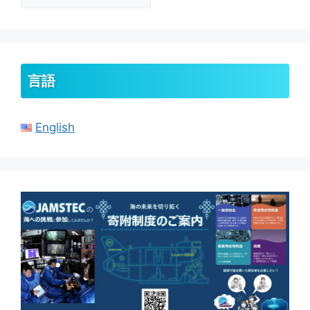
ー
カ
イ
ブ
言語
English