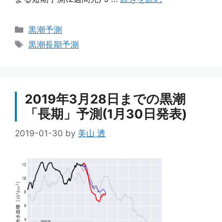
カ
黒潮予測
テ
タ
黒潮長期予測
ゴ
グ
リ
ー
2019年3月28日までの黒潮
「長期」予測(1月30日発表)
2019-01-30
by
美山 透