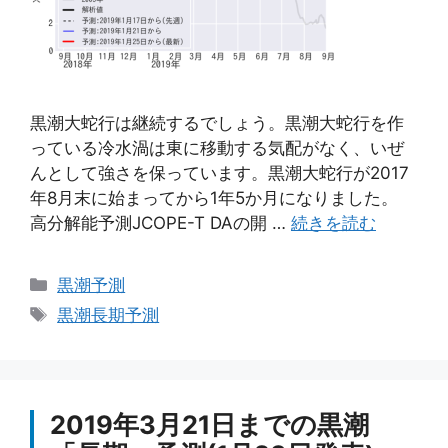
黒潮大蛇行は継続するでしょう。黒潮大蛇行を作
っている冷水渦は東に移動する気配がなく、いぜ
んとして強さを保っています。黒潮大蛇行が2017
年8月末に始まってから1年5か月になりました。
高分解能予測JCOPE-T DAの開 …
続きを読む
カ
黒潮予測
テ
タ
黒潮長期予測
ゴ
グ
リ
ー
2019年3月21日までの黒潮