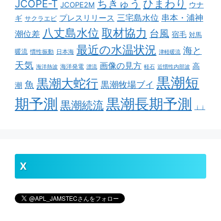
ちきゅう
ひまわり
JCOPE-T
ウナ
JCOPE2M
串本・浦神
三宅島水位
ギ
プレスリリース
サクラエビ
取材協力
八丈島水位
台風
潮位差
宿毛
対馬
最近の水温状況
海と
暖流
慣性振動
日本海
津軽暖流
天気
画像の見方
高
海洋発電
海洋熱波
漂流
軽石
近慣性内部波
黒潮短
黒潮大蛇行
魚
黒潮牧場ブイ
潮
期予測
黒潮長期予測
黒潮続流
ｊｊ
X