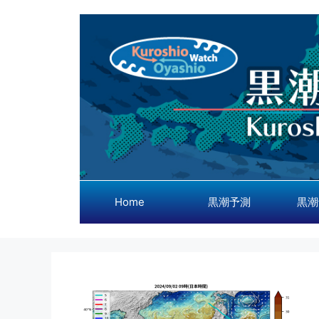
コ
ン
テ
ン
ツ
へ
ス
キ
ッ
プ
Home
黒潮予測
黒潮