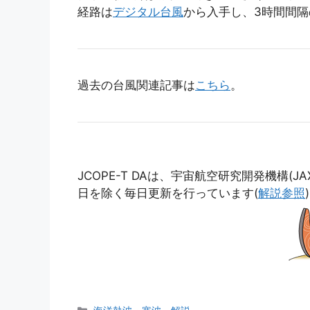
経路は
デジタル台風
から入手し、3時間間隔
過去の台風関連記事は
こちら
。
JCOPE-T DAは、宇宙航空研究開発機構(J
日を除く毎日更新を行っています(
解説参照
カ