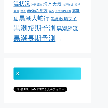
温状況
海と天気
海洋
津軽暖流
海洋熱波
画像の見方
高潮
発電
漂流
軽石
近慣性内部波
黒潮大蛇行
魚
黒潮牧場ブイ
黒潮短期予測
黒潮続流
黒潮長期予測
ｊｊ
X