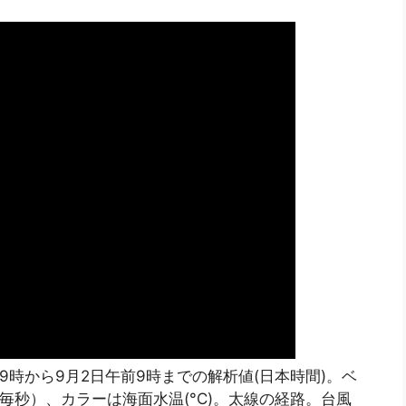
日午前9時から9月2日午前9時までの解析値(日本時間)。ベ
毎秒）、カラーは海面水温(°C)。太線の経路。台風