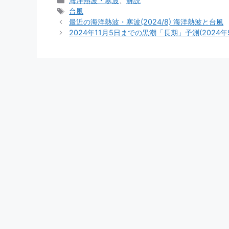
海洋熱波・寒波
、
解説
テ
タ
台風
ゴ
グ
最近の海洋熱波・寒波(2024/8) 海洋熱波と台風
リ
2024年11月5日までの黒潮「長期」予測(2024年
ー