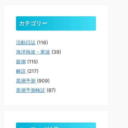
カテゴリー
活動日誌
(116)
海洋熱波・寒波
(39)
親潮
(115)
解説
(217)
黒潮予測
(909)
黒潮予測検証
(87)