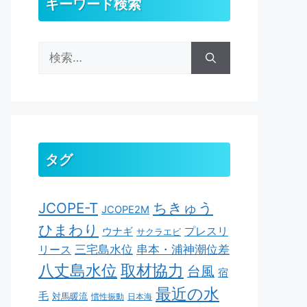
キーワード検索
検
索:
タグ
ちきゅう
JCOPE-T
JCOPE2M
ひまわり
ウナギ
プレスリ
サクラエビ
串本・浦神潮位差
三宅島水位
リース
取材協力
八丈島水位
台風
宿
最近の水
毛
対馬暖流
慣性振動
日本海