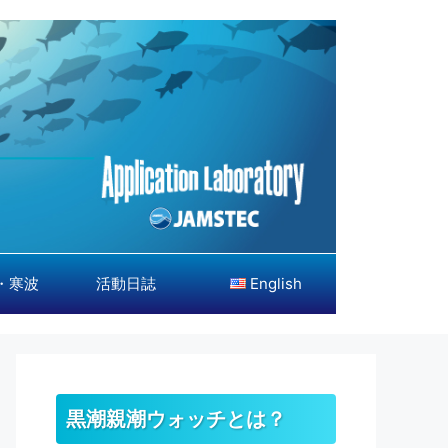
・寒波
活動日誌
English
黒潮親潮ウォッチとは？