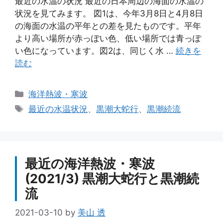
最近の水温の状況 最近の日本周辺の海面の水温の
状況を見てみます。 図1は、今年3月8日と4月8日
の海面の水温の平年との差を見たものです。平年
より高い場所が赤っぽい色、低い場所では青っぽ
い色になっています。図2は、同じく水 …
続きを
読む
カ
海洋熱波・寒波
テ
タ
最近の水温状況
、
黒潮大蛇行
、
黒潮続流
ゴ
グ
リ
ー
最近の海洋熱波・寒波
(2021/3) 黒潮大蛇行と黒潮続
流
2021-03-10
by
美山 透