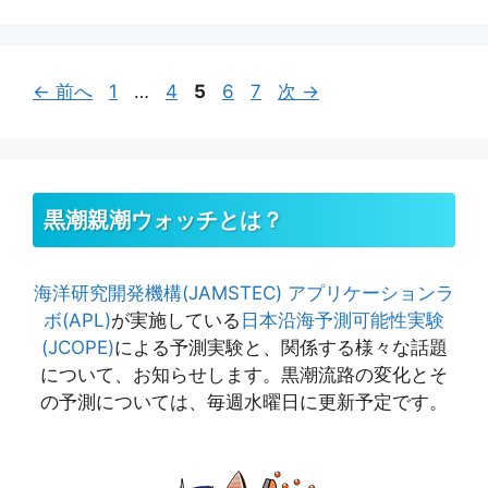
リ
ー
ペ
ペ
ペ
ペ
ペ
←
前へ
1
…
4
5
6
7
次
→
ー
ー
ー
ー
ー
ジ
ジ
ジ
ジ
ジ
黒潮親潮ウォッチとは？
海洋研究開発機構(JAMSTEC)
アプリケーションラ
ボ(APL)
が実施している
日本沿海予測可能性実験
(JCOPE)
による予測実験と、関係する様々な話題
について、お知らせします。黒潮流路の変化とそ
の予測については、毎週水曜日に更新予定です。