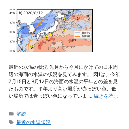
最近の水温の状況 先月から今月にかけての日本周
辺の海面の水温の状況を見てみます。 図1は、今年
7月15日と8月12日の海面の水温の平年との差を見
たものです。平年より高い場所が赤っぽい色、低
い場所では青っぽい色になっていま …
続きを読む
カ
解説
テ
タ
最近の水温状況
ゴ
グ