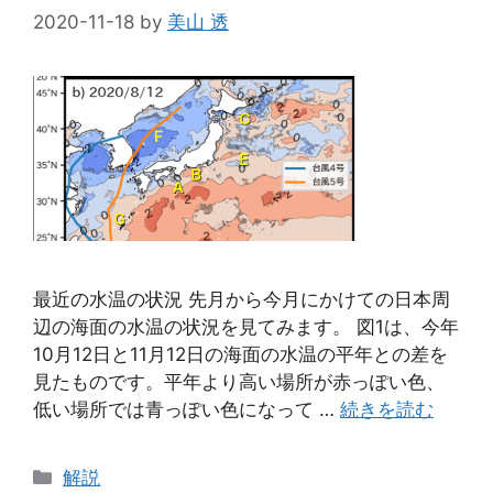
2020-11-18
by
美山 透
最近の水温の状況 先月から今月にかけての日本周
辺の海面の水温の状況を見てみます。 図1は、今年
10月12日と11月12日の海面の水温の平年との差を
見たものです。平年より高い場所が赤っぽい色、
低い場所では青っぽい色になって …
続きを読む
カ
解説