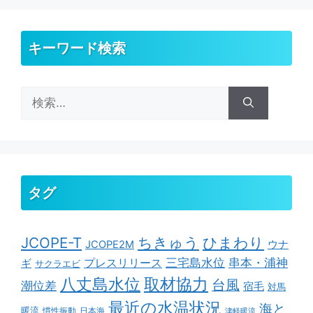
キーワード検索
検
索:
タグ
ちきゅう
ひまわり
JCOPE-T
ウナ
JCOPE2M
串本・浦神
三宅島水位
ギ
プレスリリース
サクラエビ
取材協力
八丈島水位
台風
潮位差
宿毛
対馬
最近の水温状況
海と
暖流
慣性振動
日本海
津軽暖流