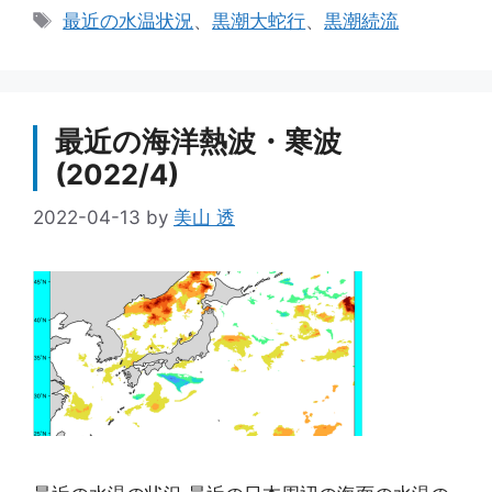
テ
タ
最近の水温状況
、
黒潮大蛇行
、
黒潮続流
ゴ
グ
リ
ー
最近の海洋熱波・寒波
(2022/4)
2022-04-13
by
美山 透