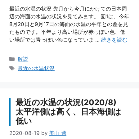
最近の水温の状況 先月から今月にかけての日本周
辺の海面の水温の状況を見てみます。 図1は、今年
8月20日と9月17日の海面の水温の平年との差を見
たものです。平年より高い場所が赤っぽい色、低
い場所では青っぽい色になっていま …
続きを読む
カ
解説
テ
タ
最近の水温状況
ゴ
グ
リ
ー
最近の水温の状況(2020/8)
太平洋側は高く、日本海側は
低い
2020-08-19
by
美山 透