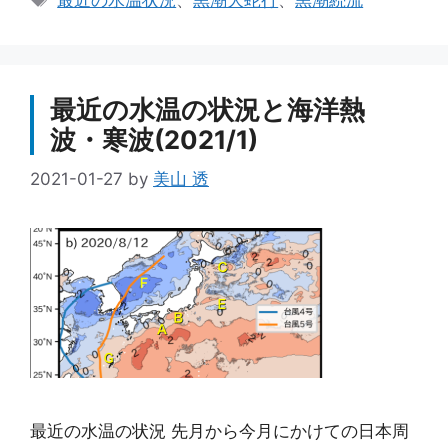
最近の水温状況
、
黒潮大蛇行
、
黒潮続流
ゴ
グ
リ
ー
最近の水温の状況と海洋熱
波・寒波(2021/1)
2021-01-27
by
美山 透
最近の水温の状況 先月から今月にかけての日本周