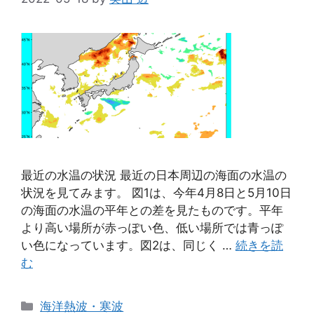
最近の水温の状況 最近の日本周辺の海面の水温の
状況を見てみます。 図1は、今年4月8日と5月10日
の海面の水温の平年との差を見たものです。平年
より高い場所が赤っぽい色、低い場所では青っぽ
い色になっています。図2は、同じく …
続きを読
む
カ
海洋熱波・寒波