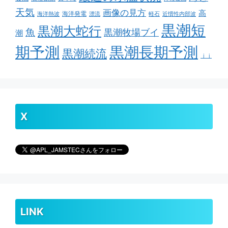
天気
画像の見方
高
海洋発電
海洋熱波
漂流
軽石
近慣性内部波
黒潮短
黒潮大蛇行
魚
黒潮牧場ブイ
潮
期予測
黒潮長期予測
黒潮続流
ｊｊ
X
LINK