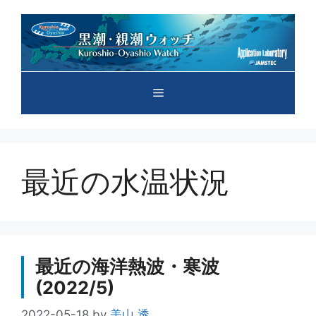
コ
ン
テ
ン
ツ
メ
へ
ス
キ
ニ
ッ
プ
最近の水温状況
ュ
ー
最近の海洋熱波・寒波
(2022/5)
2022-05-18
by
美山 透