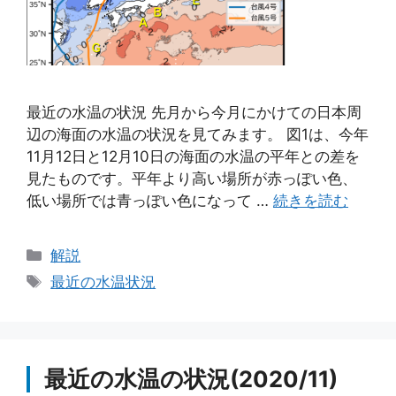
最近の水温の状況 先月から今月にかけての日本周
辺の海面の水温の状況を見てみます。 図1は、今年
11月12日と12月10日の海面の水温の平年との差を
見たものです。平年より高い場所が赤っぽい色、
低い場所では青っぽい色になって …
続きを読む
カ
解説
テ
タ
最近の水温状況
ゴ
グ
リ
ー
最近の水温の状況(2020/11)