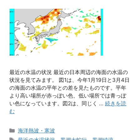
最近の水温の状況 最近の日本周辺の海面の水温の
状況を見てみます。 図1は、今年1月19日と3月4日
の海面の水温の平年との差を見たものです。平年
より高い場所が赤っぽい色、低い場所では青っぽ
い色になっています。図2は、同じく …
続きを読
む
カ
海洋熱波・寒波
テ
タ