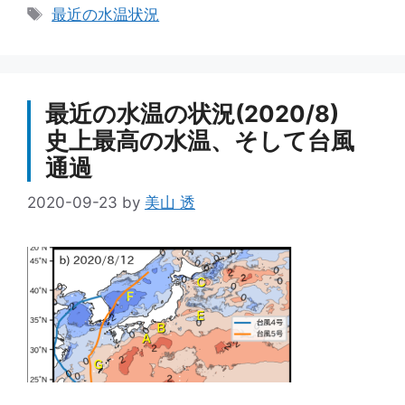
テ
タ
最近の水温状況
ゴ
グ
リ
ー
最近の水温の状況(2020/8)
史上最高の水温、そして台風
通過
2020-09-23
by
美山 透