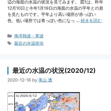
辺の海面の水温の状況を見てみます。 図1は、昨年
12月10日と今年1月19日の海面の水温の平年との差
を見たものです。平年より高い場所が赤っぽい
色、低い場所では青っぽい色になっ …
続きを読む
カ
海洋熱波・寒波
テ
タ
最近の水温状況
ゴ
グ
リ
ー
最近の水温の状況(2020/12)
2020-12-16
by
美山 透