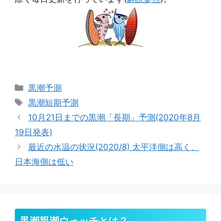
カ
黒潮予測
テ
タ
黒潮短期予測
ゴ
グ
10月21日までの黒潮「長期」予測(2020年8月
リ
19日発表)
ー
最近の水温の状況(2020/8) 太平洋側は高く、
日本海側は低い