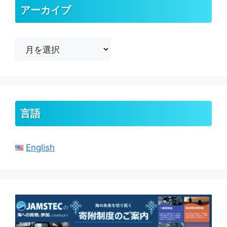
アーカイブ
ア
ー
カ
イ
ブ
言語
English