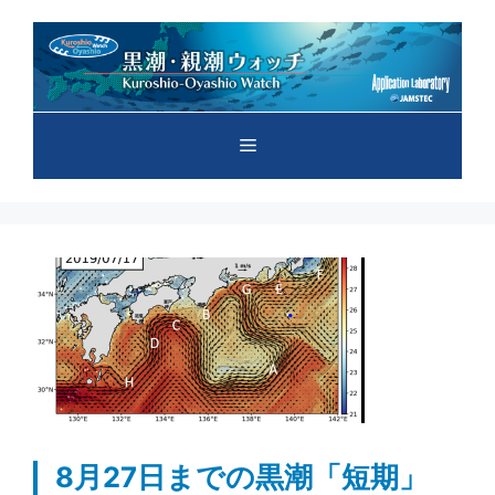
コ
ン
テ
ン
ツ
メ
へ
ス
キ
ニ
ッ
プ
ュ
ー
8月27日までの黒潮「短期」