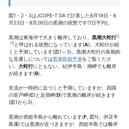
図1・2・3はJCOPE-T DAで計算した8月19日・8
月23日・8月26日の黒潮の状態です(1日平均)。
[
1
黒潮は東海沖で大きく離岸しており、
黒潮大蛇行
]
と呼ばれる状態になっています(
A
)。大蛇行が続
くと予測しています(図1～3)。黒潮大蛇行の長期的
な見通しについては
黒潮長期予測
をご覧くださ
い。
大蛇行
にともない、紀伊半島・潮岬でも離岸
が続きます(
B
)。
支流が一時的に近づくと予測していますが、四国
の室戸岬(
C
)と足摺岬(
D
)で黒潮の離岸が続きます
(図1から3)。
黒潮が房総半島から離れています(
F
, 図1)。伊豆半
島(
E
)では黒潮が近づきますが、房総半島では離岸