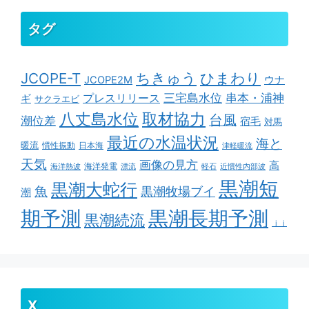
タグ
ちきゅう
ひまわり
JCOPE-T
ウナ
JCOPE2M
串本・浦神
三宅島水位
ギ
プレスリリース
サクラエビ
取材協力
八丈島水位
台風
潮位差
宿毛
対馬
最近の水温状況
海と
暖流
慣性振動
日本海
津軽暖流
天気
画像の見方
高
海洋発電
海洋熱波
漂流
軽石
近慣性内部波
黒潮短
黒潮大蛇行
魚
黒潮牧場ブイ
潮
期予測
黒潮長期予測
黒潮続流
ｊｊ
X