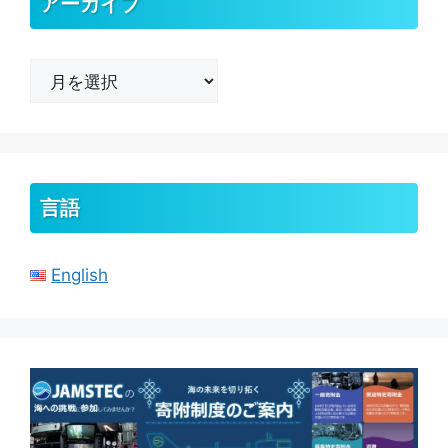
アーカイブ
ア
ー
カ
イ
ブ
言語
English