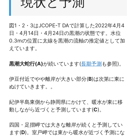
現状と予測
図1・2・3はJCOPE-T DAで計算した2022年4月4
日・4月14日・4月24日の黒潮の状態です。水位
0.3mの位置に太線を黒潮の流軸の推定値として加
えています。
黒潮大蛇行(A)
が続いています(
長期予測
も参照)。
伊豆付近でやや離岸が大きい部分(
B
)は次第に東に
ぬけていきます。。
紀伊半島東側から静岡県にかけて、暖水が東に移
動しながら近づくと予測しています(
C
)。
四国・足摺岬では大きな離岸が続くと予測してい
ます(
D
)。室戸岬では東から暖水が近づく予測にな