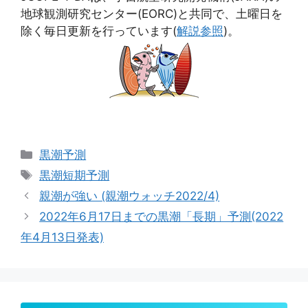
地球観測研究センター(EORC)と共同で、土曜日を
除く毎日更新を行っています(
解説参照
)。
カ
黒潮予測
テ
タ
黒潮短期予測
ゴ
グ
親潮が強い (親潮ウォッチ2022/4)
リ
2022年6月17日までの黒潮「長期」予測(2022
ー
年4月13日発表)