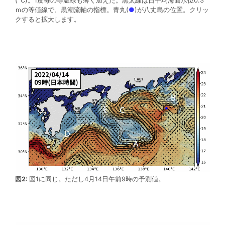
(°C)。1度毎の等温線も薄く加えた。黒太線は日平均海面水位0.3
ｍの等値線で、黒潮流軸の指標。青丸(
●
)が八丈島の位置。クリッ
クすると拡大します。
図2:
図1に同じ。ただし4月14日午前9時の予測値。