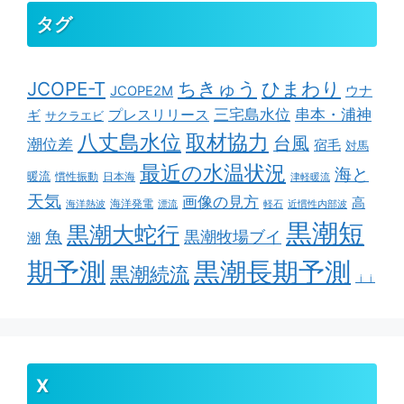
タグ
ちきゅう
ひまわり
JCOPE-T
ウナ
JCOPE2M
串本・浦神
三宅島水位
ギ
プレスリリース
サクラエビ
取材協力
八丈島水位
台風
潮位差
宿毛
対馬
最近の水温状況
海と
暖流
慣性振動
日本海
津軽暖流
天気
画像の見方
高
海洋発電
海洋熱波
漂流
軽石
近慣性内部波
黒潮短
黒潮大蛇行
魚
黒潮牧場ブイ
潮
期予測
黒潮長期予測
黒潮続流
ｊｊ
X