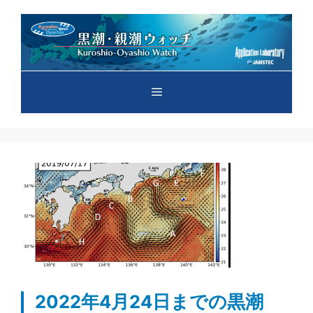
コ
ン
テ
ン
ツ
メ
へ
ス
キ
ニ
ッ
プ
ュ
ー
2022年4月24日までの黒潮