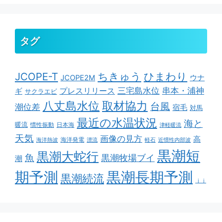
タグ
ちきゅう
ひまわり
JCOPE-T
ウナ
JCOPE2M
串本・浦神
三宅島水位
ギ
プレスリリース
サクラエビ
取材協力
八丈島水位
台風
潮位差
宿毛
対馬
最近の水温状況
海と
暖流
慣性振動
日本海
津軽暖流
天気
画像の見方
高
海洋発電
海洋熱波
漂流
軽石
近慣性内部波
黒潮短
黒潮大蛇行
魚
黒潮牧場ブイ
潮
期予測
黒潮長期予測
黒潮続流
ｊｊ