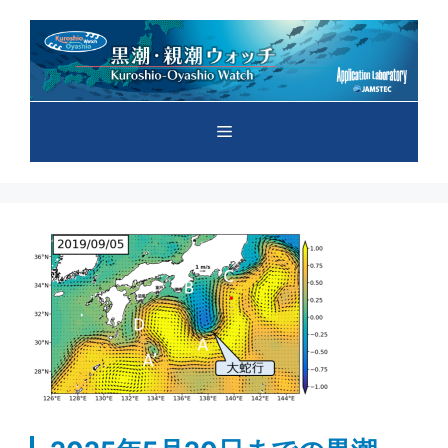
コ
ン
テ
ン
ツ
メ
へ
ス
キ
ニ
ッ
プ
ュ
ー