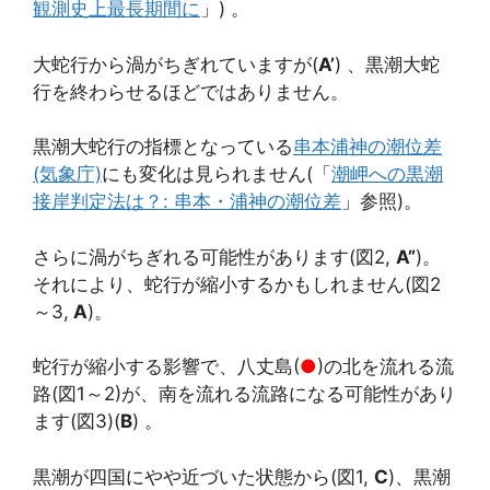
観測史上最長期間に
」) 。
大蛇行から渦がちぎれていますが(
A’
) 、黒潮大蛇
行を終わらせるほどではありません。
黒潮大蛇行の指標となっている
串本浦神の潮位差
(気象庁)
にも変化は見られません(「
潮岬への黒潮
接岸判定法は？: 串本・浦神の潮位差
」参照)。
さらに渦がちぎれる可能性があります(図2,
A”
)。
それにより、蛇行が縮小するかもしれません(図2
～3,
A
)。
蛇行が縮小する影響で、八丈島(
●
)の北を流れる流
路(図1～2)が、南を流れる流路になる可能性があり
ます(図3)(
B
) 。
黒潮が四国にやや近づいた状態から(図1,
C
)、黒潮