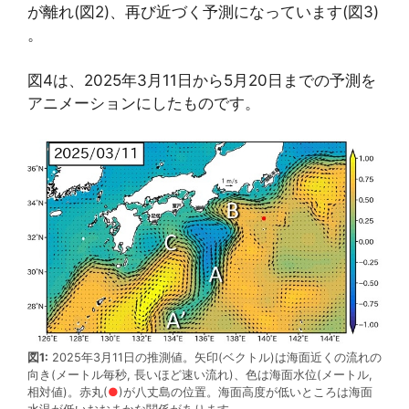
が離れ(図2)、再び近づく予測になっています(図3)
。
図4は、2025年3月11日から5月20日までの予測を
アニメーションにしたものです。
図1:
2025年3月11日の推測値。矢印(ベクトル)は海面近くの流れの
向き(メートル毎秒, 長いほど速い流れ)、色は海面水位(メートル,
相対値)。赤丸(
●
)が八丈島の位置。海面高度が低いところは海面